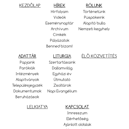
KEZDŐLAP
HÍREK
RÓLUNK
Hírfolyam
Történetünk
Videók
Püspökeink
Eseménynaptár
Alapító bulla
Archívum
Nemzeti kegyhely
Címkék
Pályázatok
Benned bízom!
ADATTÁR
LITURGIA
ÉLŐ KÖZVETÍTÉS
Papjaink
Szertartásaink
Parókiák
Dallamvilág
Intézmények
Egyházi év
Alapítványok
Útmutató
Településjegyzék
Zsoltárok
Dokumentumok
Napi Evangélium
Beruházások
LELKIATYA
KAPCSOLAT
Imresszum
Elérhetőség
Ajánlott oldalak