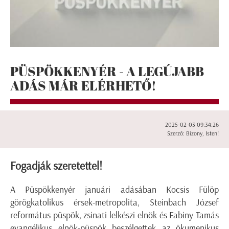
PÜSPÖKKENYÉR - A LEGÚJABB
ADÁS MÁR ELÉRHETŐ!
2025-02-03 09:34:26
Szerző: Bizony, Isten!
Fogadják szeretettel!
A Püspökkenyér januári adásában Kocsis Fülöp
görögkatolikus érsek-metropolita, Steinbach József
református püspök, zsinati lelkészi elnök és Fabiny Tamás
evangélikus elnök-püspök beszélgettek az ökumenikus