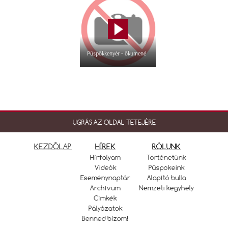
Püspökkenyér - ökumené
UGRÁS AZ OLDAL TETEJÉRE
KEZDŐLAP
HÍREK
RÓLUNK
Hírfolyam
Történetünk
Videók
Püspökeink
Eseménynaptár
Alapító bulla
Archívum
Nemzeti kegyhely
Címkék
Pályázatok
Benned bízom!