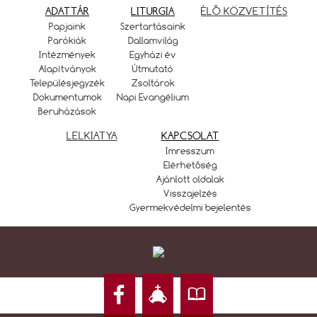
ADATTÁR
LITURGIA
ÉLŐ KÖZVETÍTÉS
Papjaink
Szertartásaink
Parókiák
Dallamvilág
Intézmények
Egyházi év
Alapítványok
Útmutató
Településjegyzék
Zsoltárok
Dokumentumok
Napi Evangélium
Beruházások
LELKIATYA
KAPCSOLAT
Imresszum
Elérhetőség
Ajánlott oldalak
Visszajelzés
Gyermekvédelmi bejelentés