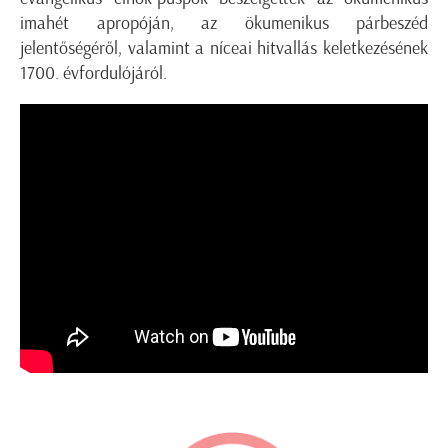
imahét apropóján, az ökumenikus párbeszéd
jelentőségéről, valamint a níceai hitvallás keletkezésének
1700. évfordulójáról.