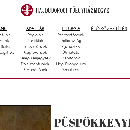
UNK
ADATTÁR
LITURGIA
ÉLŐ KÖZVETÍTÉS
etünk
Papjaink
Szertartásaink
keink
Parókiák
Dallamvilág
 Bulla
Intézmények
Egyházi Év
Kegyhely
Alapítványok
Útmutató
Településjegyzék
Zsoltárok
Dokumentumok
Napi Evangélium
Beruházások
Szentírás
PÜSPÖKKENY