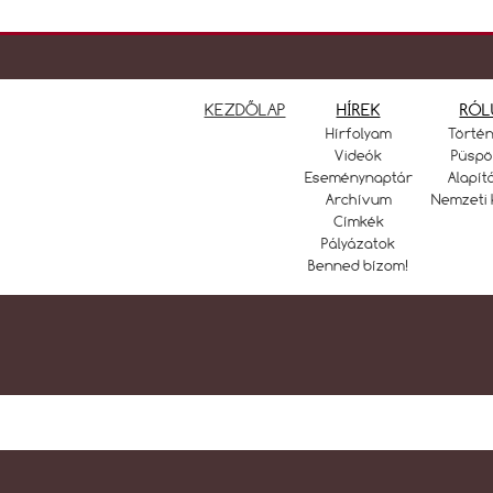
KEZDŐLAP
HÍREK
RÓL
Hírfolyam
Törté
Videók
Püspö
Eseménynaptár
Alapít
Archívum
Nemzeti 
Címkék
Pályázatok
Benned bízom!