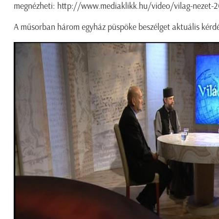
megnézheti: http://www.mediaklikk.hu/video/vilag-nezet-2
A műsorban három egyház püspöke beszélget aktuális kérdé