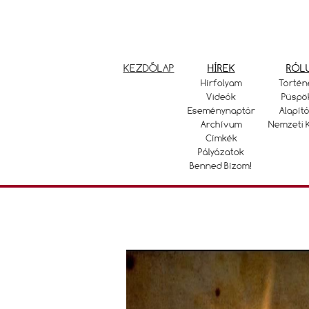
KEZDŐLAP
HÍREK
RÓL
Hírfolyam
Történ
Videók
Püspö
Eseménynaptár
Alapító
Archívum
Nemzeti 
Címkék
Pályázatok
Benned Bízom!