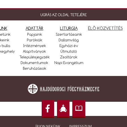
UGRÁS AZ OLDAL TETEJÉRE
UNK
ADATTÁR
LITURGIA
ÉLŐ KÖZVETÍTÉS
netünk
Papjaink
Szertartásaink
keink
Parókiák
Dallamvilág
ó bulla
Intézmények
Egyházi év
kegyhely
Alapítványok
Útmutató
Településjegyzék
Zsoltárok
Dokumentumok
Napi Evangélium
Beruházások
ÍRJON NEKÜNK
IMPRESSZUM