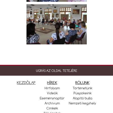
UGRÁS AZ OLDAL TETEJÉRE
KEZDŐLAP
HÍREK
RÓLUNK
Hírfolyam
Történetünk
Videók
Püspökeink
Eseménynaptár
Alapító bulla
Archívum
Nemzeti kegyhely
Címkék