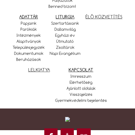
Pályázatok
Benned bízom!
ADATTÁR
LITURGIA
ÉLŐ KÖZVETÍTÉS
Papjaink
Szertartásaink
Parókiák
Dallamvilág
Intézmények
Egyházi év
Alapítványok
Útmutató
Településjegyzék
Zsoltárok
Dokumentumok
Napi Evangélium
Beruházások
LELKIATYA
KAPCSOLAT
Imresszum
Elérhetőség
Ajánlott oldalak
Visszajelzés
Gyermekvédelmi bejelentés