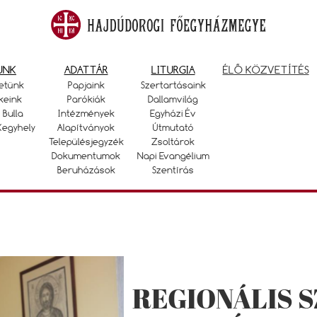
UNK
ADATTÁR
LITURGIA
ÉLŐ KÖZVETÍTÉS
etünk
Papjaink
Szertartásaink
keink
Parókiák
Dallamvilág
 Bulla
Intézmények
Egyházi Év
Kegyhely
Alapítványok
Útmutató
Településjegyzék
Zsoltárok
Dokumentumok
Napi Evangélium
Beruházások
Szentírás
REGIONÁLIS S