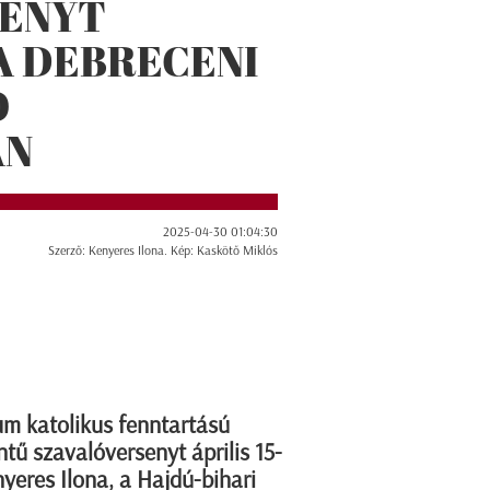
SENYT
A DEBRECENI
Ó
AN
2025-04-30 01:04:30
Szerző: Kenyeres Ilona. Kép: Kaskötő Miklós
m katolikus fenntartású
ntű szavalóversenyt április 15-
nyeres Ilona, a Hajdú-bihari