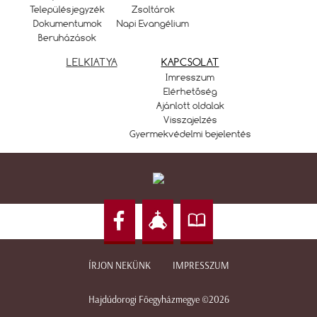
Településjegyzék
Zsoltárok
Dokumentumok
Napi Evangélium
Beruházások
LELKIATYA
KAPCSOLAT
Imresszum
Elérhetőség
Ajánlott oldalak
Visszajelzés
Gyermekvédelmi bejelentés
ÍRJON NEKÜNK
IMPRESSZUM
Hajdúdorogi Főegyházmegye ©2026