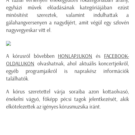
egyházi művek előadásának kategóriájában ezüst
minősítést szereztek, valamint indulhattak a
gálahangversenyen a nagydíjért, amit végül egy szlovén
nagyvegyeskar vitt el.
A kórusról bővebben
HONLAPJUKON
és
FACEBOOK-
OLDALUKON
olvashatnak, ahol aktuális koncertjeikről,
egyéb programjaikról is naprakész információk
találhatók.
A kórus szeretettel várja soraiba azon kottaolvasó,
énekelni vágyó, főképp pécsi tagok jelentkezését, akik
elkötelezettek az igényes kórusmuzsika iránt.