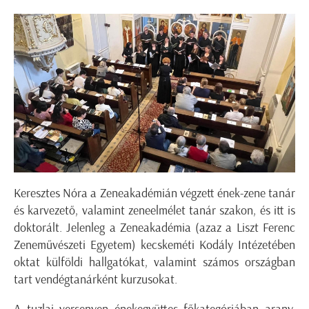
Keresztes Nóra a Zeneakadémián végzett ének-zene tanár
és karvezető, valamint zeneelmélet tanár szakon, és itt is
doktorált. Jelenleg a Zeneakadémia (azaz a Liszt Ferenc
Zeneművészeti Egyetem) kecskeméti Kodály Intézetében
oktat külföldi hallgatókat, valamint számos országban
tart vendégtanárként kurzusokat.
A tuzlai versenyen énekegyüttes főkategóriában arany,