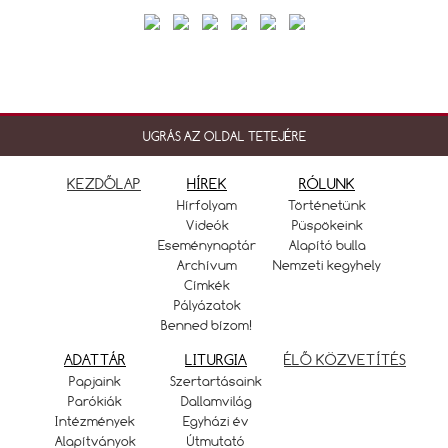
UGRÁS AZ OLDAL TETEJÉRE
KEZDŐLAP
HÍREK
RÓLUNK
Hírfolyam
Történetünk
Videók
Püspökeink
Eseménynaptár
Alapító bulla
Archívum
Nemzeti kegyhely
Címkék
Pályázatok
Benned bízom!
ADATTÁR
LITURGIA
ÉLŐ KÖZVETÍTÉS
Papjaink
Szertartásaink
Parókiák
Dallamvilág
Intézmények
Egyházi év
Alapítványok
Útmutató