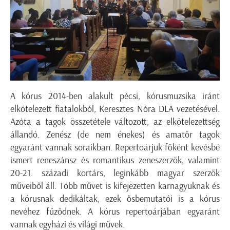
A kórus 2014-ben alakult pécsi, kórusmuzsika iránt
elkötelezett fiatalokból, Keresztes Nóra DLA vezetésével.
Azóta a tagok összetétele változott, az elkötelezettség
állandó. Zenész (de nem énekes) és amatőr tagok
egyaránt vannak soraikban. Repertoárjuk főként kevésbé
ismert reneszánsz és romantikus zeneszerzők, valamint
20-21. századi kortárs, leginkább magyar szerzők
műveiből áll. Több művet is kifejezetten karnagyuknak és
a kórusnak dedikáltak, ezek ősbemutatói is a kórus
nevéhez fűződnek. A kórus repertoárjában egyaránt
vannak egyházi és világi művek.