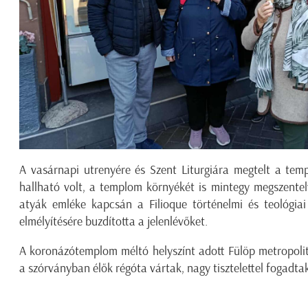
A vasárnapi utrenyére és Szent Liturgiára megtelt a tem
hallható volt, a templom környékét is mintegy megszentel
atyák emléke kapcsán a Filioque történelmi és teológiai 
elmélyítésére buzdította a jelenlévőket.
A koronázótemplom méltó helyszínt adott Fülöp metropolit
a szórványban élők régóta vártak, nagy tisztelettel fogadta