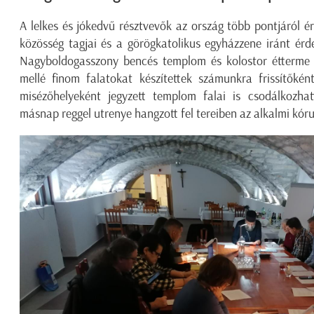
A lelkes és jókedvű résztvevők az ország több pontjáról ér
közösség tagjai és a görögkatolikus egyházzene iránt érde
Nagyboldogasszony bencés templom és kolostor étterme sz
mellé finom falatokat készítettek számunkra frissítőkén
misézőhelyeként jegyzett templom falai is csodálkozha
másnap reggel utrenye hangzott fel tereiben az alkalmi kóru