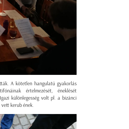
tták. A kötetlen hangulatú gyakorlás
ónáinak értelmezését, éneklését
azi különlegesség volt pl. a bizánci
 vett kerub ének.