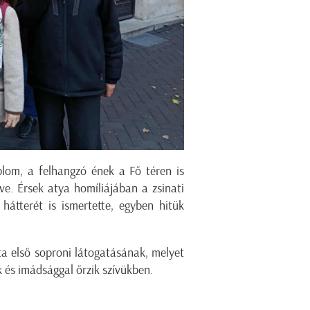
plom, a felhangzó ének a Fő téren is
ve. Érsek atya homíliájában a zsinati
hátterét is ismertette, egyben hitük
a első soproni látogatásának, melyet
k és imádsággal őrzik szívükben.