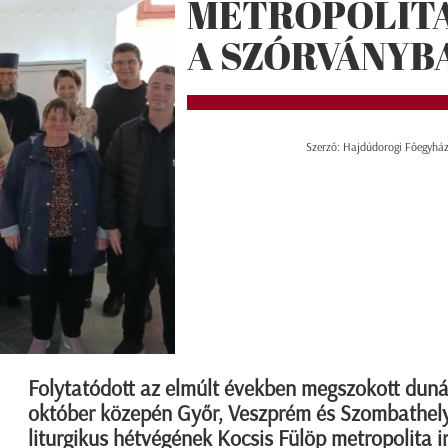
METROPOLITA
A SZÓRVÁNYB
Szerző: Hajdúdorogi Főegyház
Folytatódott az elmúlt években megszokott dunán
október közepén Győr, Veszprém és Szombathely
liturgikus hétvégének Kocsis Fülöp metropolita i