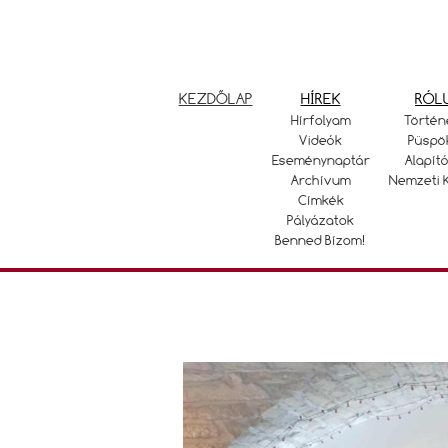
KEZDŐLAP
HÍREK
RÓL
Hírfolyam
Történ
Videók
Püspö
Eseménynaptár
Alapító
Archívum
Nemzeti 
Címkék
Pályázatok
Benned Bízom!