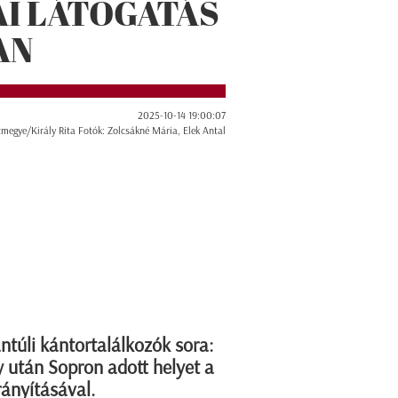
I LÁTOGATÁS
AN
2025-10-14 19:00:07
megye/Király Rita Fotók: Zolcsákné Mária, Elek Antal
túli kántortalálkozók sora:
 után Sopron adott helyet a
rányításával.