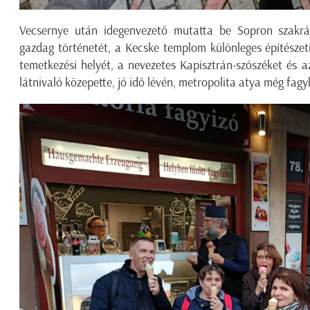
Vecsernye után idegenvezető mutatta be Sopron szakrál
gazdag történetét, a Kecske templom különleges építészeti
temetkezési helyét, a nevezetes Kapisztrán-szószéket és 
látnivaló közepette, jó idő lévén, metropolita atya még fagy