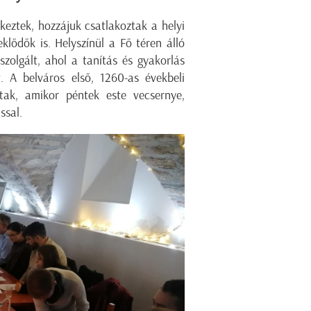
keztek, hozzájuk csatlakoztak a helyi
klődők is. Helyszínül a Fő téren álló
olgált, ahol a tanítás és gyakorlás
t. A belváros első, 1260-as évekbeli
ttak, amikor péntek este vecsernye,
ssal.