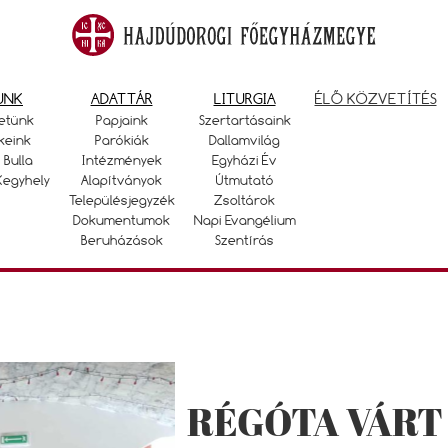
UNK
ADATTÁR
LITURGIA
ÉLŐ KÖZVETÍTÉS
etünk
Papjaink
Szertartásaink
keink
Parókiák
Dallamvilág
 Bulla
Intézmények
Egyházi Év
Kegyhely
Alapítványok
Útmutató
Településjegyzék
Zsoltárok
Dokumentumok
Napi Evangélium
Beruházások
Szentírás
RÉGÓTA VÁRT