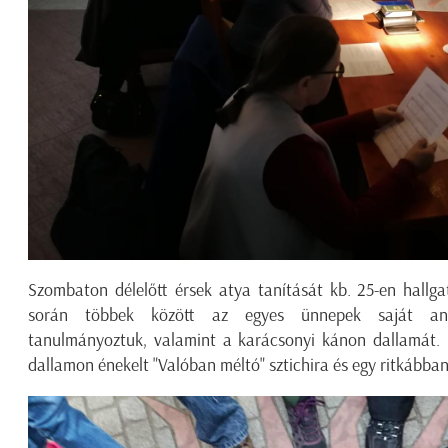
Szombaton délelőtt érsek atya tanítását kb. 25-en hallga
során többek között az egyes ünnepek saját antif
tanulmányoztuk, valamint a karácsonyi kánon dallamát. Ig
dallamon énekelt "Valóban méltó" sztichira és egy ritkábban