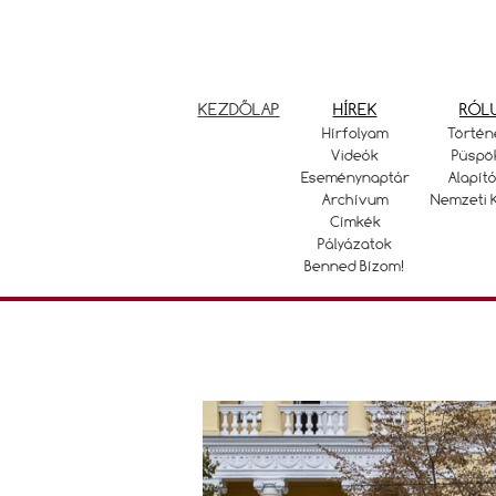
KEZDŐLAP
HÍREK
RÓL
Hírfolyam
Történ
Videók
Püspö
Eseménynaptár
Alapító
Archívum
Nemzeti 
Címkék
Pályázatok
Benned Bízom!