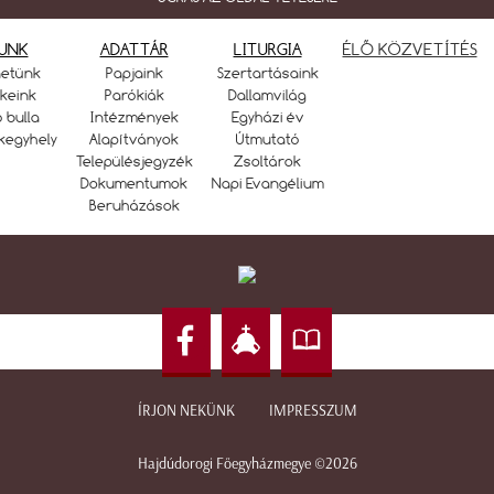
UNK
ADATTÁR
LITURGIA
ÉLŐ KÖZVETÍTÉS
netünk
Papjaink
Szertartásaink
keink
Parókiák
Dallamvilág
ó bulla
Intézmények
Egyházi év
kegyhely
Alapítványok
Útmutató
Településjegyzék
Zsoltárok
Dokumentumok
Napi Evangélium
Beruházások
ÍRJON NEKÜNK
IMPRESSZUM
Hajdúdorogi Főegyházmegye ©2026