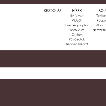
KEZDŐLAP
HÍREK
RÓL
Hírfolyam
Törté
Videók
Püspö
Eseménynaptár
Alapít
Archívum
Nemzeti 
Címkék
Pályázatok
Benned bízom!