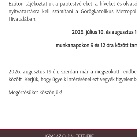
Ezúton tájékoztatjuk a paptestvéreket, a híveket és olvasó
nyitvatartásra kell számítani a Görögkatolikus Metrop
Hivatalában.
2026. július 10. és augusztus 1
munkanapokon 9 és 12 óra között tar
2026. augusztus 19-én, szerdán már a megszokott rendbe
között. Kérjük, hogy ügyeik intézésénél ezt vegyék figyelemb
Megértésüket köszönjük!
UGRÁS AZ OLDAL TETEJÉRE