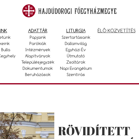
UNK
ADATTÁR
LITURGIA
ÉLŐ KÖZVETÍTÉS
etünk
Papjaink
Szertartásaink
keink
Parókiák
Dallamvilág
 Bulla
Intézmények
Egyházi Év
Kegyhely
Alapítványok
Útmutató
Településjegyzék
Zsoltárok
Dokumentumok
Napi Evangélium
Beruházások
Szentírás
RÖVIDÍTETT