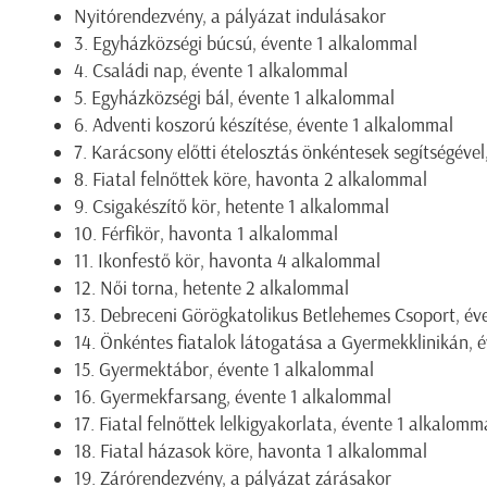
Nyitórendezvény, a pályázat indulásakor
3. Egyházközségi búcsú, évente 1 alkalommal
4. Családi nap, évente 1 alkalommal
5. Egyházközségi bál, évente 1 alkalommal
6. Adventi koszorú készítése, évente 1 alkalommal
7. Karácsony előtti ételosztás önkéntesek segítségéve
8. Fiatal felnőttek köre, havonta 2 alkalommal
9. Csigakészítő kör, hetente 1 alkalommal
10. Férfikör, havonta 1 alkalommal
11. Ikonfestő kör, havonta 4 alkalommal
12. Női torna, hetente 2 alkalommal
13. Debreceni Görögkatolikus Betlehemes Csoport, év
14. Önkéntes fiatalok látogatása a Gyermekklinikán, 
15. Gyermektábor, évente 1 alkalommal
16. Gyermekfarsang, évente 1 alkalommal
17. Fiatal felnőttek lelkigyakorlata, évente 1 alkalomm
18. Fiatal házasok köre, havonta 1 alkalommal
19. Zárórendezvény, a pályázat zárásakor