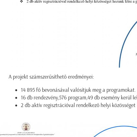
A projekt számszerűsíthető eredményei:
14 895 fő bevonásával valósítjuk meg a programokat.
16 db rendezvény,576 program,49 db esemény kerül le
2 db aktív regisztrációval rendelkező helyi közösséget