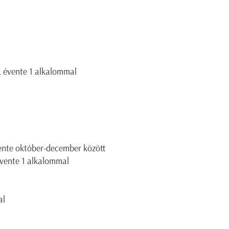
l, évente 1 alkalommal
ente október-december között
évente 1 alkalommal
al