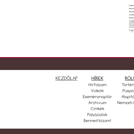
KEZDŐLAP
HÍREK
RÓL
Hírfolyam
Törté
Videók
Püspö
Eseménynaptár
Alapít
Archívum
Nemzeti 
Címkék
Pályázatok
Benned bízom!