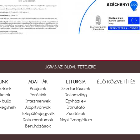
UGRÁS AZ OLDAL TETEJÉRE
UNK
ADATTÁR
LITURGIA
ÉLŐ KÖZVETÍTÉS
netünk
Papjaink
Szertartásaink
keink
Parókiák
Dallamvilág
ó bulla
Intézmények
Egyházi év
kegyhely
Alapítványok
Útmutató
Településjegyzék
Zsoltárok
Dokumentumok
Napi Evangélium
Beruházások