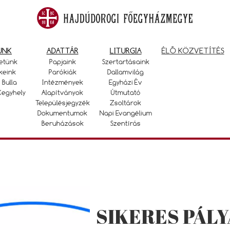
UNK
ADATTÁR
LITURGIA
ÉLŐ KÖZVETÍTÉS
etünk
Papjaink
Szertartásaink
keink
Parókiák
Dallamvilág
 Bulla
Intézmények
Egyházi Év
Kegyhely
Alapítványok
Útmutató
Településjegyzék
Zsoltárok
Dokumentumok
Napi Evangélium
Beruházások
Szentírás
SIKERES PÁL