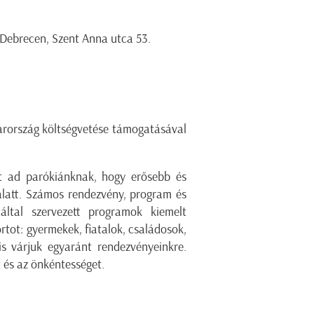
 Debrecen, Szent Anna utca 53.
31.
yarország költségvetése támogatásával
get ad parókiánknak, hogy erősebb és
alatt. Számos rendezvény, program és
ltal szervezett programok kiemelt
rtot: gyermekek, fiatalok, családosok,
 is várjuk egyaránt rendezvényeinkre.
t és az önkéntességet.