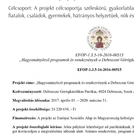
Célcsoport: A projekt célcsoportja széleskörű, gyakorlatil
fiatalok, családok, gyermekek, hátrányos helyzetűek, nők és