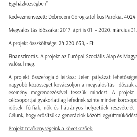
Egyházközségben”
Kedvezményezett: Debreceni Görögkatolikus Parókia, 4024
Megvalósítás időszaka: 2017. április 01. – 2020. március 
A projekt összköltsége: 24 220 638, - Ft
Finanszírozás: A projekt az Európai Szociális Alap és Mag
valósul meg.
A projekt összefoglaló leírása: Jelen pályázat lehetősé
nagyobb közösséget kovácsoljon a megvalósítási időszak 
esemény megrendezésével tesszük mindezt. A projekt á
célcsoportjai gyakorlatilag lefednek szinte minden korcsopo
idősek, férfiak, nők és hátrányos helyzetűek részvételét
Célunk, hogy erősítsük a generációk közötti együttműködés
Projekt tevékenységeink a következőek: