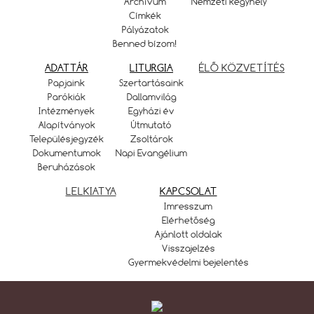
Archívum
Nemzeti kegyhely
Címkék
Pályázatok
Benned bízom!
ADATTÁR
LITURGIA
ÉLŐ KÖZVETÍTÉS
Papjaink
Szertartásaink
Parókiák
Dallamvilág
Intézmények
Egyházi év
Alapítványok
Útmutató
Településjegyzék
Zsoltárok
Dokumentumok
Napi Evangélium
Beruházások
LELKIATYA
KAPCSOLAT
Imresszum
Elérhetőség
Ajánlott oldalak
Visszajelzés
Gyermekvédelmi bejelentés