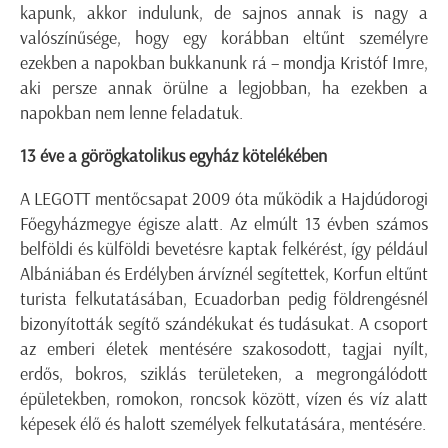
kapunk, akkor indulunk, de sajnos annak is nagy a
valószínűsége, hogy egy korábban eltűnt személyre
ezekben a napokban bukkanunk rá – mondja Kristóf Imre,
aki persze annak örülne a legjobban, ha ezekben a
napokban nem lenne feladatuk.
13 éve a görögkatolikus egyház kötelékében
A LEGOTT mentőcsapat 2009 óta működik a Hajdúdorogi
Főegyházmegye égisze alatt. Az elmúlt 13 évben számos
belföldi és külföldi bevetésre kaptak felkérést, így például
Albániában és Erdélyben árvíznél segítettek, Korfun eltűnt
turista felkutatásában, Ecuadorban pedig földrengésnél
bizonyították segítő szándékukat és tudásukat. A csoport
az emberi életek mentésére szakosodott, tagjai nyílt,
erdős, bokros, sziklás területeken, a megrongálódott
épületekben, romokon, roncsok között, vízen és víz alatt
képesek élő és halott személyek felkutatására, mentésére.