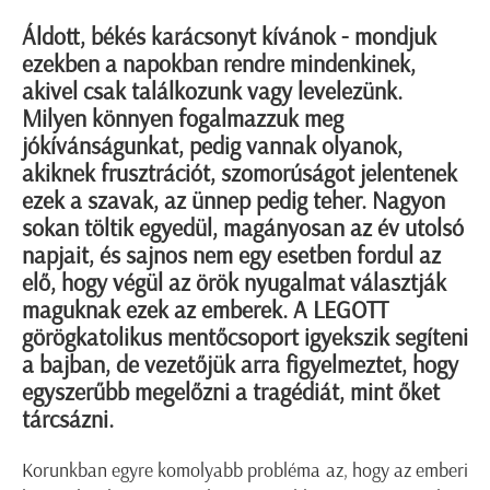
Áldott, békés karácsonyt kívánok - mondjuk
ezekben a napokban rendre mindenkinek,
akivel csak találkozunk vagy levelezünk.
Milyen könnyen fogalmazzuk meg
jókívánságunkat, pedig vannak olyanok,
akiknek frusztrációt, szomorúságot jelentenek
ezek a szavak, az ünnep pedig teher. Nagyon
sokan töltik egyedül, magányosan az év utolsó
napjait, és sajnos nem egy esetben fordul az
elő, hogy végül az örök nyugalmat választják
maguknak ezek az emberek. A LEGOTT
görögkatolikus mentőcsoport igyekszik segíteni
a bajban, de vezetőjük arra figyelmeztet, hogy
egyszerűbb megelőzni a tragédiát, mint őket
tárcsázni.
Korunkban egyre komolyabb probléma az, hogy az emberi