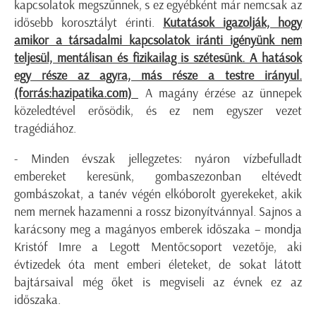
kapcsolatok megszűnnek, s ez egyébként már nemcsak az
idősebb korosztályt érinti.
Kutatások igazolják, hogy
amikor a társadalmi kapcsolatok iránti igényünk nem
teljesül, mentálisan és fizikailag is szétesünk. A hatások
egy része az agyra, más része a testre irányul.
(forrás:hazipatika.com)
A magány érzése az ünnepek
közeledtével erősödik, és ez nem egyszer vezet
tragédiához.
- Minden évszak jellegzetes: nyáron vízbefulladt
embereket keresünk, gombaszezonban eltévedt
gombászokat, a tanév végén elkóborolt gyerekeket, akik
nem mernek hazamenni a rossz bizonyítvánnyal. Sajnos a
karácsony meg a magányos emberek időszaka – mondja
Kristóf Imre a Legott Mentőcsoport vezetője, aki
évtizedek óta ment emberi életeket, de sokat látott
bajtársaival még őket is megviseli az évnek ez az
időszaka.