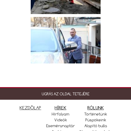
UGRÁS AZ OLDAL TETEJÉRE
KEZDŐLAP
HÍREK
RÓLUNK
Hírfolyam
Történetünk
Videók
Püspökeink
Eseménynaptár
Alapító bulla