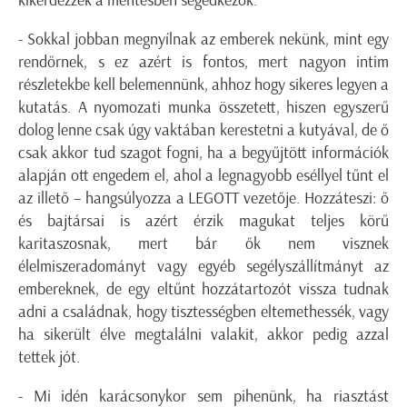
- Sokkal jobban megnyílnak az emberek nekünk, mint egy
rendőrnek, s ez azért is fontos, mert nagyon intim
részletekbe kell belemennünk, ahhoz hogy sikeres legyen a
kutatás. A nyomozati munka összetett, hiszen egyszerű
dolog lenne csak úgy vaktában kerestetni a kutyával, de ő
csak akkor tud szagot fogni, ha a begyűjtött információk
alapján ott engedem el, ahol a legnagyobb eséllyel tűnt el
az illető – hangsúlyozza a LEGOTT vezetője. Hozzáteszi: ő
és bajtársai is azért érzik magukat teljes körű
karitaszosnak, mert bár ők nem visznek
élelmiszeradományt vagy egyéb segélyszállítmányt az
embereknek, de egy eltűnt hozzátartozót vissza tudnak
adni a családnak, hogy tisztességben eltemethessék, vagy
ha sikerült élve megtalálni valakit, akkor pedig azzal
tettek jót.
- Mi idén karácsonykor sem pihenünk, ha riasztást