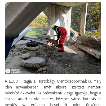
A LEGOTT tagja a Hortobágy Mentőcsoportnak is, mely
idén novemberben ismét sikerrel szerzett nemzeti
minősítő oklevelet. Az ötévenkénti vizsga igazolja, hogy a
csapat árvízi és vízi mentés, közepes városi kutatás és
mentés szakterületen bevethető, mint önkéntes