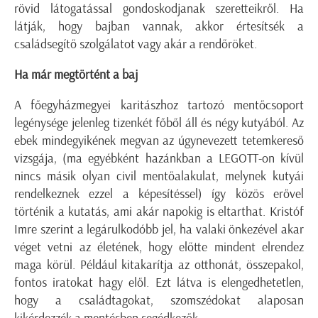
rövid látogatással gondoskodjanak szeretteikről. Ha
látják, hogy bajban vannak, akkor értesítsék a
családsegítő szolgálatot vagy akár a rendőröket.
Ha már megtörtént a baj
A főegyházmegyei karitászhoz tartozó mentőcsoport
legénysége jelenleg tizenkét főből áll és négy kutyából. Az
ebek mindegyikének megvan az úgynevezett tetemkereső
vizsgája, (ma egyébként hazánkban a LEGOTT-on kívül
nincs másik olyan civil mentőalakulat, melynek kutyái
rendelkeznek ezzel a képesítéssel) így közös erővel
történik a kutatás, ami akár napokig is eltarthat. Kristóf
Imre szerint a legárulkodóbb jel, ha valaki önkezével akar
véget vetni az életének, hogy előtte mindent elrendez
maga körül. Például kitakarítja az otthonát, összepakol,
fontos iratokat hagy elől. Ezt látva is elengedhetetlen,
hogy a családtagokat, szomszédokat alaposan
kikérdezzék a mentésben segédkezők.