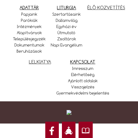
ADATTÁR
LITURGIA
ÉLŐ KÖZVETÍTÉS
Papjaink
Szertartásaink
Parókiák
Dallamvilág
Intézmények
Egyházi év
Alapítványok
Útmutató
Településjegyzék
Zsoltárok
Dokumentumok
Napi Evangélium
Beruházások
LELKIATYA
KAPCSOLAT
Imresszum
Elérhetőség
Ajánlott oldalak
Visszajelzés
Gyermekvédelmi bejelentés