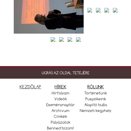
UGRÁS AZ OLDAL TETEJÉRE
KEZDŐLAP
HÍREK
RÓLUNK
Hírfolyam
Történetünk
Videók
Püspökeink
Eseménynaptár
Alapító bulla
Archívum
Nemzeti kegyhely
Címkék
Pályázatok
Benned bízom!