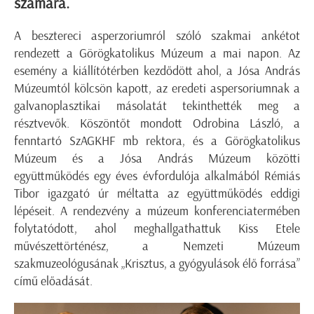
számára.
A besztereci asperzoriumról szóló szakmai ankétot
rendezett a Görögkatolikus Múzeum a mai napon. Az
esemény a kiállítótérben kezdődött ahol, a Jósa András
Múzeumtól kölcsön kapott, az eredeti aspersoriumnak a
galvanoplasztikai másolatát tekinthették meg a
résztvevők. Köszöntőt mondott Odrobina László, a
fenntartó SzAGKHF mb rektora, és a Görögkatolikus
Múzeum és a Jósa András Múzeum közötti
együttműködés egy éves évfordulója alkalmából Rémiás
Tibor igazgató úr méltatta az együttműködés eddigi
lépéseit. A rendezvény a múzeum konferenciatermében
folytatódott, ahol meghallgathattuk Kiss Etele
művészettörténész, a Nemzeti Múzeum
szakmuzeológusának „Krisztus, a gyógyulások élő forrása”
című előadását.