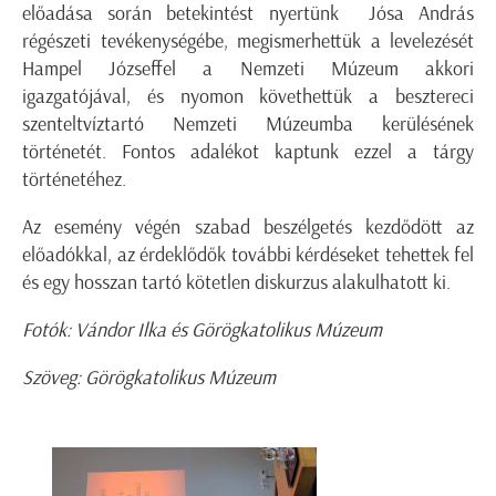
előadása során betekintést nyertünk Jósa András
régészeti tevékenységébe, megismerhettük a levelezését
Hampel Józseffel a Nemzeti Múzeum akkori
igazgatójával, és nyomon követhettük a besztereci
szenteltvíztartó Nemzeti Múzeumba kerülésének
történetét. Fontos adalékot kaptunk ezzel a tárgy
történetéhez.
Az esemény végén szabad beszélgetés kezdődött az
előadókkal, az érdeklődők további kérdéseket tehettek fel
és egy hosszan tartó kötetlen diskurzus alakulhatott ki.
Fotók: Vándor Ilka és Görögkatolikus Múzeum
Szöveg: Görögkatolikus Múzeum