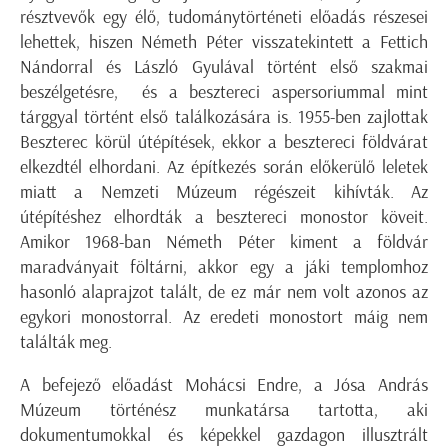
résztvevők egy élő, tudománytörténeti előadás részesei
lehettek, hiszen Németh Péter visszatekintett a Fettich
Nándorral és László Gyulával történt első szakmai
beszélgetésre, és a besztereci aspersoriummal mint
tárggyal történt első találkozására is. 1955-ben zajlottak
Beszterec körül útépítések, ekkor a besztereci földvárat
elkezdtél elhordani. Az építkezés során előkerülő leletek
miatt a Nemzeti Múzeum régészeit kihívták. Az
útépítéshez elhordták a besztereci monostor köveit.
Amikor 1968-ban Németh Péter kiment a földvár
maradványait föltárni, akkor egy a jáki templomhoz
hasonló alaprajzot talált, de ez már nem volt azonos az
egykori monostorral. Az eredeti monostort máig nem
találták meg.
A befejező előadást Mohácsi Endre, a Jósa András
Múzeum történész munkatársa tartotta, aki
dokumentumokkal és képekkel gazdagon illusztrált