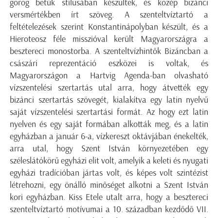
görög betűk stílusában készültek, és közép bizánci
versmértékben írt szöveg. A szenteltvíztartó a
feltételezések szerint Konstantinápolyban készült, és a
Hieroteosz féle misszióval került Magyarországra a
besztereci monostorba. A szenteltvízhintők Bizáncban a
császári reprezentáció eszközei is voltak, és
Magyarországon a Hartvig Agenda-ban olvasható
vízszentelési szertartás utal arra, hogy átvették egy
bizánci szertartás szövegét, kialakítva egy latin nyelvű
saját vízszentelési szertartási formát. Az hogy ezt latin
nyelven és egy saját formában alkották meg, és a latin
egyházban a január 6-a, vízkereszt oktávjában énekelték,
arra utal, hogy Szent István környezetében egy
széleslátókörű egyházi elit volt, amelyik a keleti és nyugati
egyházi tradícióban jártas volt, és képes volt szintézist
létrehozni, egy önálló minőséget alkotni a Szent István
kori egyházban. Kiss Etele utalt arra, hogy a besztereci
szenteltvíztartó motívumai a 10. században kezdődő VII.