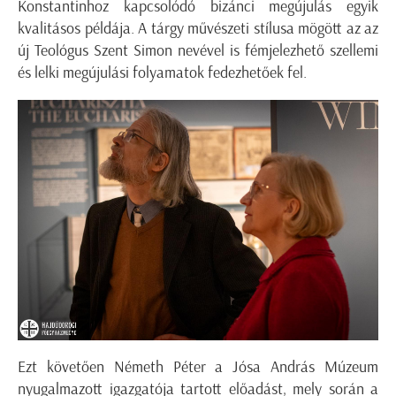
Konstantinhoz kapcsolódó bizánci megújulás egyik
kvalitásos példája. A tárgy művészeti stílusa mögött az az
új Teológus Szent Simon nevével is fémjelezhető szellemi
és lelki megújulási folyamatok fedezhetőek fel.
Ezt követően Németh Péter a Jósa András Múzeum
nyugalmazott igazgatója tartott előadást, mely során a