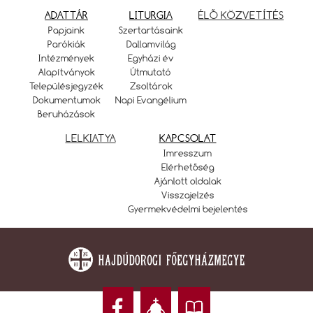
ADATTÁR
LITURGIA
ÉLŐ KÖZVETÍTÉS
Papjaink
Szertartásaink
Parókiák
Dallamvilág
Intézmények
Egyházi év
Alapítványok
Útmutató
Településjegyzék
Zsoltárok
Dokumentumok
Napi Evangélium
Beruházások
LELKIATYA
KAPCSOLAT
Imresszum
Elérhetőség
Ajánlott oldalak
Visszajelzés
Gyermekvédelmi bejelentés