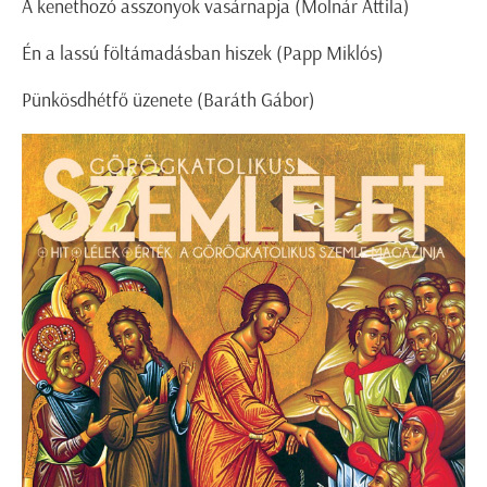
A kenethozó asszonyok vasárnapja (Molnár Attila)
Én a lassú föltámadásban hiszek (Papp Miklós)
Pünkösdhétfő üzenete (Baráth Gábor)