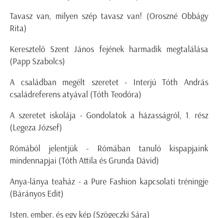
Tavasz van, milyen szép tavasz van! (Oroszné Obbágy
Rita)
Keresztelő Szent János fejének harmadik megtalálása
(Papp Szabolcs)
A családban megélt szeretet - Interjú Tóth András
családreferens atyával (Tóth Teodóra)
A szeretet iskolája - Gondolatok a házasságról, 1. rész
(Legeza József)
Rómából jelentjük - Rómában tanuló kispapjaink
mindennapjai (Tóth Attila és Grunda Dávid)
Anya-lánya teaház - a Pure Fashion kapcsolati tréningje
(Bárányos Edit)
Isten, ember, és egy kép (Szögeczki Sára)