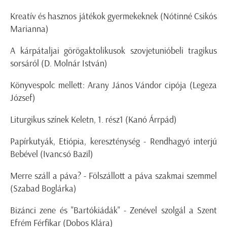
Kreatív és hasznos játékok gyermekeknek (Nótinné Csikós
Marianna)
A kárpátaljai görögaktolikusok szovjetunióbeli tragikus
sorsáról (D. Molnár István)
Könyvespolc mellett: Arany János Vándor cipója (Legeza
József)
Liturgikus színek Keletn, 1. rész1 (Kanó Árrpád)
Papírkutyák, Etiópia, kereszténység - Rendhagyó interjú
Bebével (Ivancsó Bazil)
Merre száll a páva? - Fölszállott a páva szakmai szemmel
(Szabad Boglárka)
Bizánci zene és "Bartókiádák" - Zenével szolgál a Szent
Efrém Férfikar (Dobos Klára)