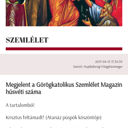
SZEMLÉLET
2017-04-13 17:34:39
Szerző: Hajdúdorogi Főegyházmegye
Megjelent a Görögkatolikus Szemlélet Magazin
húsvéti száma
A tartalomból:
Krisztus feltámadt! (Atanáz püspök köszöntője)