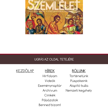
UGRÁS AZ OLDAL TETEJÉRE
KEZDŐLAP
HÍREK
RÓLUNK
Hírfolyam
Történetünk
Videók
Püspökeink
Eseménynaptár
Alapító bulla
Archívum
Nemzeti kegyhely
Címkék
Pályázatok
Benned bízom!