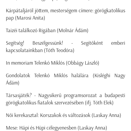
Kárpátaljáról jöttem, mesterségem címere: görögkatolikus
pap (Marosi Anita)
Taizéi találkozó Rigában (Molnár Ádám)
Segítség! Beszélgessünk! - Segítőként emberi
kapcsolatainkban (Tóth Teodóra)
In memoriam Telenkó Miklós (Obbágy László)
Gondolatok Telenkó Miklós halálára (Kisléghi Nagy
Ádám)
Társasjáték? - Nagysikerű programsorozat a budapesti
görögkatolikus fiatalok szervezésében (ifj. Tóth Elek)
Női kerekasztal: Korszakok és változások (Laskay Anna)
Mese: Hápi és Hüpi célegyenesben (Laskay Anna)