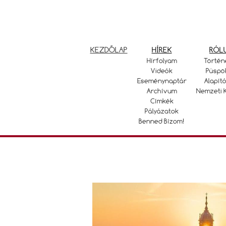
KEZDŐLAP
HÍREK
RÓL
Hírfolyam
Történ
Videók
Püspö
Eseménynaptár
Alapító
Archívum
Nemzeti 
Címkék
Pályázatok
Benned Bízom!