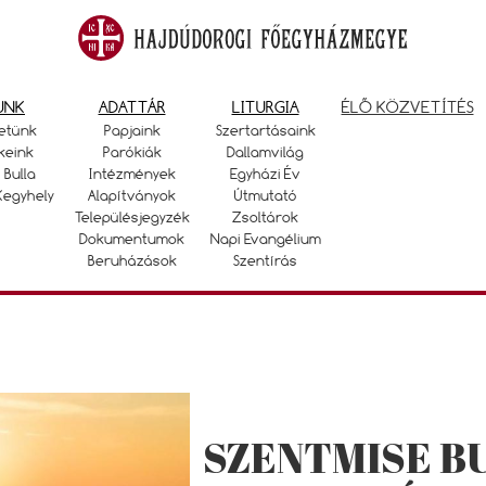
UNK
ADATTÁR
LITURGIA
ÉLŐ KÖZVETÍTÉS
etünk
Papjaink
Szertartásaink
keink
Parókiák
Dallamvilág
 Bulla
Intézmények
Egyházi Év
Kegyhely
Alapítványok
Útmutató
Településjegyzék
Zsoltárok
Dokumentumok
Napi Evangélium
Beruházások
Szentírás
SZENTMISE B