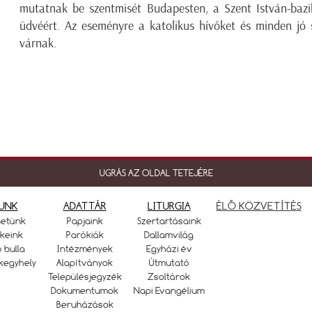
mutatnak be szentmisét Budapesten, a Szent István-bazil
üdvéért. Az eseményre a katolikus hívőket és minden jó 
várnak.
UGRÁS AZ OLDAL TETEJÉRE
UNK
ADATTÁR
LITURGIA
ÉLŐ KÖZVETÍTÉS
netünk
Papjaink
Szertartásaink
keink
Parókiák
Dallamvilág
ó bulla
Intézmények
Egyházi év
kegyhely
Alapítványok
Útmutató
Településjegyzék
Zsoltárok
Dokumentumok
Napi Evangélium
Beruházások