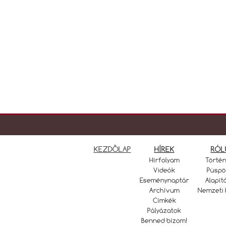
KEZDŐLAP
HÍREK
RÓL
Hírfolyam
Törté
Videók
Püspö
Eseménynaptár
Alapít
Archívum
Nemzeti 
Címkék
Pályázatok
Benned bízom!