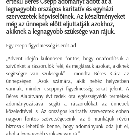
értékű Béres Csepp adományt adott át a
legnagyobb országos karitatív és egyházi
szervezetek képviselőinek. Az készítményeket
még az ünnepek előtt eljuttatják azokhoz,
akiknek a legnagyobb szüksége van rájuk.
Egy csepp figyelmesség is erőt ad
„Advent idején különösen fontos, hogy odafordítsuk a
szívünket a rászorulók felé, és meglássuk azokat, akiknek
segítségre van szükségük” – mondta Béres Klára az
ünnepségen. „Azok számára, akik nehéz helyzetben
vannak, minden cseppnyi figyelmesség sokat jelent. A
Béres Alapítvány évtizedek óta egészségvédő termékek
adományozásával segíti a rászorulókat az ünnepek
közeledtével is. Az országos karitatív szervezetek ebben
nagyon fontos szövetségeseink, az ő munkájuk révén
biztosak lehetünk benne, hogy adományunk oda jut el,
ahol a legnagyobb szükség van rá.”