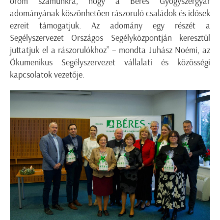
öröm számunkra, hogy a Béres Gyógyszergyár
adományának köszönhetően rászoruló családok és idősek
ezreit támogatjuk. Az adomány egy részét a
Segélyszervezet Országos Segélyközpontján keresztül
juttatjuk el a rászorulókhoz” – mondta Juhász Noémi, az
Ökumenikus Segélyszervezet vállalati és közösségi
kapcsolatok vezetője.