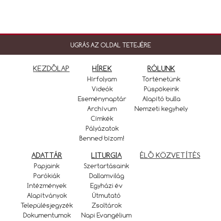
UGRÁS AZ OLDAL TETEJÉRE
KEZDŐLAP
HÍREK
RÓLUNK
Hírfolyam
Történetünk
Videók
Püspökeink
Eseménynaptár
Alapító bulla
Archívum
Nemzeti kegyhely
Címkék
Pályázatok
Benned bízom!
ADATTÁR
LITURGIA
ÉLŐ KÖZVETÍTÉS
Papjaink
Szertartásaink
Parókiák
Dallamvilág
Intézmények
Egyházi év
Alapítványok
Útmutató
Településjegyzék
Zsoltárok
Dokumentumok
Napi Evangélium