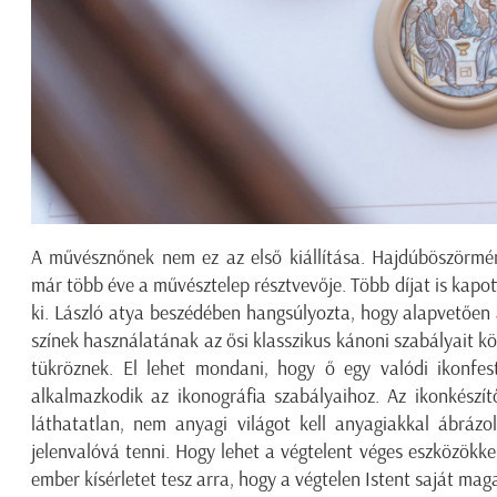
A művésznőnek nem ez az első kiállítása. Hajdúböszörmén
már több éve a művésztelep résztvevője. Több díjat is kapott
ki. László atya beszédében hangsúlyozta, hogy alapvetően
színek használatának az ősi klasszikus kánoni szabályait k
tükröznek. El lehet mondani, hogy ő egy valódi ikonfest
alkalmazkodik az ikonográfia szabályaihoz. Az ikonkészí
láthatatlan, nem anyagi világot kell anyagiakkal ábrázol
jelenvalóvá tenni. Hogy lehet a végtelent véges eszközökk
ember kísérletet tesz arra, hogy a végtelen Istent saját ma