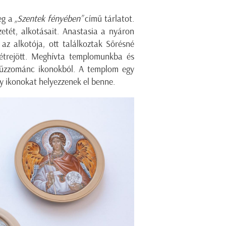
eg a
„Szentek fényében”
című tárlatot.
etét, alkotásait. Anastasia a nyáron
z alkotója, ott találkoztak Sőrésné
létrejött. Meghívta templomunkba és
 tűzzománc ikonokból. A templom egy
gy ikonokat helyezzenek el benne.