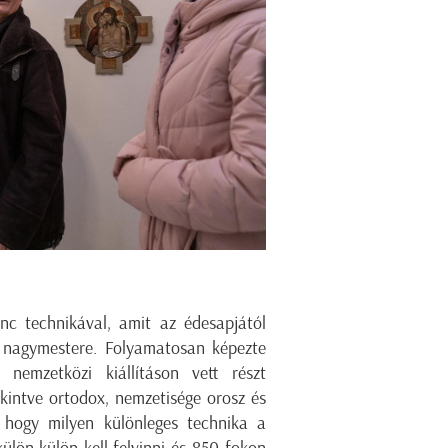
ánc technikával, amit az édesapjától
k nagymestere. Folyamatosan képezte
nemzetközi kiállításon vett részt
intve ortodox, nemzetisége orosz és
 hogy milyen különleges technika a
ülön-külön kell felvinni és 850 fokon