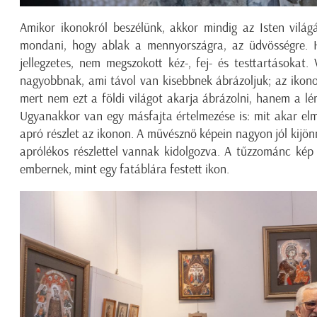
Amikor ikonokról beszélünk, akkor mindig az Isten világá
mondani, hogy ablak a mennyországra, az üdvösségre. H
jellegzetes, nem megszokott kéz-, fej- és testtartásokat
nagyobbnak, ami távol van kisebbnek ábrázoljuk; az ikono
mert nem ezt a földi világot akarja ábrázolni, hanem a lén
Ugyanakkor van egy másfajta értelmezése is: mit akar el
apró részlet az ikonon. A művésznő képein nagyon jól kijö
aprólékos részlettel vannak kidolgozva. A tűzzománc kép
embernek, mint egy fatáblára festett ikon.