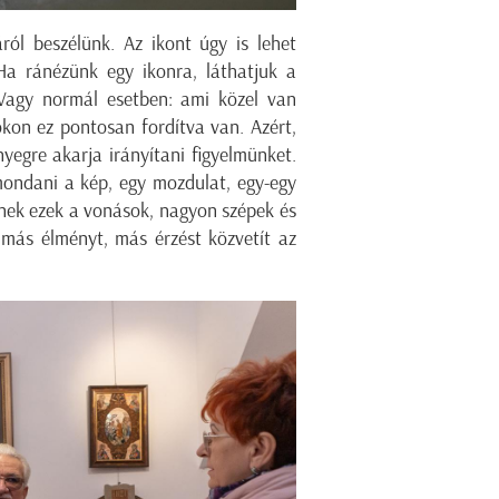
ról beszélünk. Az ikont úgy is lehet
a ránézünk egy ikonra, láthatjuk a
. Vagy normál esetben: ami közel van
kon ez pontosan fordítva van. Azért,
yegre akarja irányítani figyelmünket.
mondani a kép, egy mozdulat, egy-egy
nnek ezek a vonások, nagyon szépek és
 más élményt, más érzést közvetít az