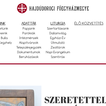
UNK
ADATTÁR
LITURGIA
ÉLŐ KÖZVETÍTÉS
etünk
Papjaink
Szertartásaink
keink
Parókiák
Dallamvilág
 Bulla
Intézmények
Egyházi Év
Kegyhely
Alapítványok
Útmutató
Településjegyzék
Zsoltárok
Dokumentumok
Napi Evangélium
Beruházások
Szentírás
SZERETETTEL