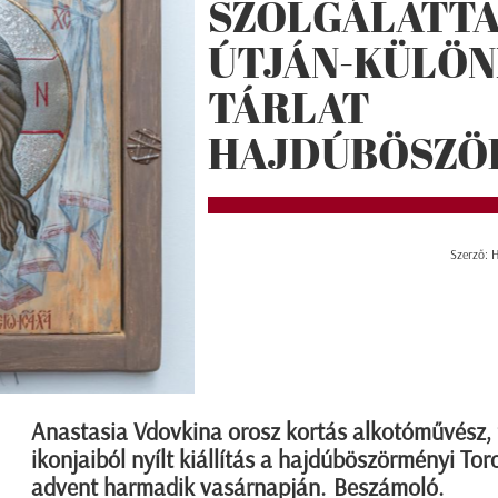
SZOLGÁLATTA
ÚTJÁN-KÜLÖN
TÁRLAT
HAJDÚBÖSZÖ
Szerző: 
Anastasia Vdovkina orosz kortás alkotóművész, 
ikonjaiból nyílt kiállítás a hajdúböszörményi To
advent harmadik vasárnapján. Beszámoló.