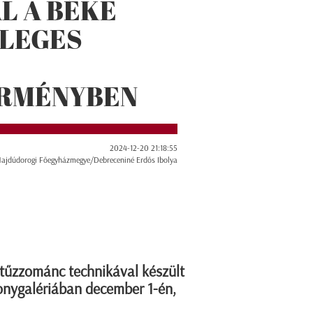
L A BÉKE
LEGES
RMÉNYBEN
2024-12-20 21:18:55
Hajdúdorogi Főegyházmegye/Debreceniné Erdős Ibolya
tűzzománc technikával készült
ronygalériában december 1-én,