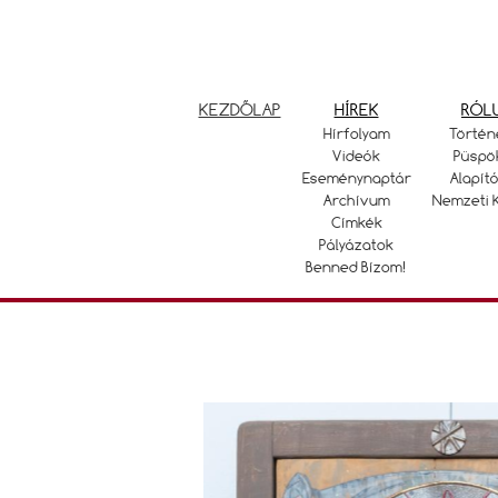
KEZDŐLAP
HÍREK
RÓL
Hírfolyam
Történ
Videók
Püspö
Eseménynaptár
Alapító
Archívum
Nemzeti 
Címkék
Pályázatok
Benned Bízom!