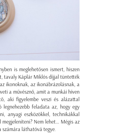
yben is meglehetősen ismert, hiszen
, tavaly Káplár Miklós díjjal tüntették
 az ikonoknak, az ikonábrázolásnak, a
öveti a művésznő, amit a munkái híven
ő, aki figyelembe veszi és alázattal
tő legnehezebb feladata az, hogy egy
ni, anyagi eszközökkel, technikákkal
el megjeleníteni? Nem lehet… Mégis az
ga számára láthatóvá tegye.