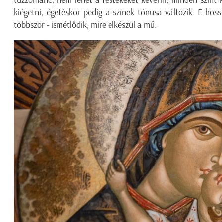
kiégetni, égetéskor pedig a színek tónusa változik. E hos
többször - ismétlődik, mire elkészül a mű.