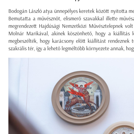
Bodogán László atya ünnepélyes keretek között nyitotta m
Bemutatta a művésznőt, elismerő szavakkal illette művész
megrendezett Hajdúsági Nemzetközi Művésztelepnek volt a
Molnár Marikával, akinek köszönhető, hogy a kiállítás 
megbeszélték, hogy karácsony előtt kiállítást rendeznek
szakrális tér, így a lehető legméltóbb környezete annak, ho