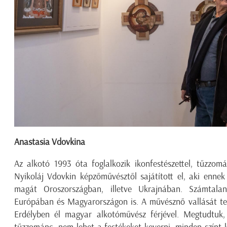
Anastasia Vdovkina
Az alkotó 1993 óta foglalkozik ikonfestészettel, tűzzom
Nyikoláj Vdovkin képzőművésztől sajátított el, aki enne
magát Oroszországban, illetve Ukrajnában. Számtalan 
Európában és Magyarországon is. A művésznő vallását tek
Erdélyben él magyar alkotóművész férjével. Megtudtuk,
tűzzománc, nem lehet a festékeket keverni, minden színt k