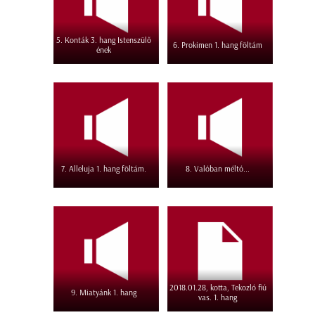
5. Konták 3. hang Istenszülő
6. Prokimen 1. hang föltám
ének
7. Alleluja 1. hang föltám.
8. Valóban méltó...
2018.01.28, kotta, Tekozló fiú
9. Miatyánk 1. hang
vas. 1. hang