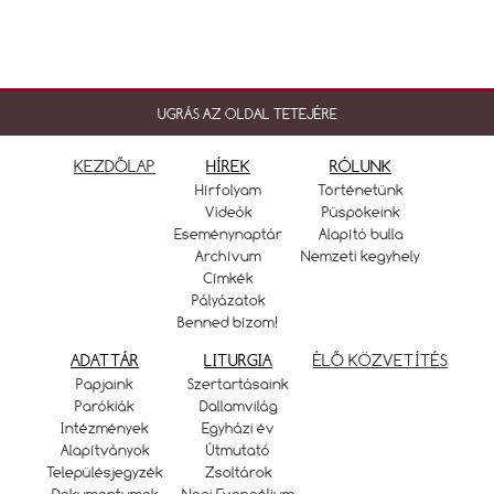
UGRÁS AZ OLDAL TETEJÉRE
KEZDŐLAP
HÍREK
RÓLUNK
Hírfolyam
Történetünk
Videók
Püspökeink
Eseménynaptár
Alapító bulla
Archívum
Nemzeti kegyhely
Címkék
Pályázatok
Benned bízom!
ADATTÁR
LITURGIA
ÉLŐ KÖZVETÍTÉS
Papjaink
Szertartásaink
Parókiák
Dallamvilág
Intézmények
Egyházi év
Alapítványok
Útmutató
Településjegyzék
Zsoltárok