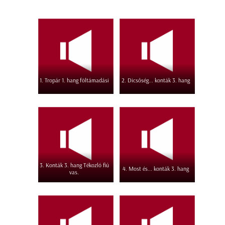
1. Tropár 1. hang föltámadási
2. Dicsőség... konták 3. hang
3. Konták 3. hang Tékozló fiú
4. Most és... konták 3. hang
vas.