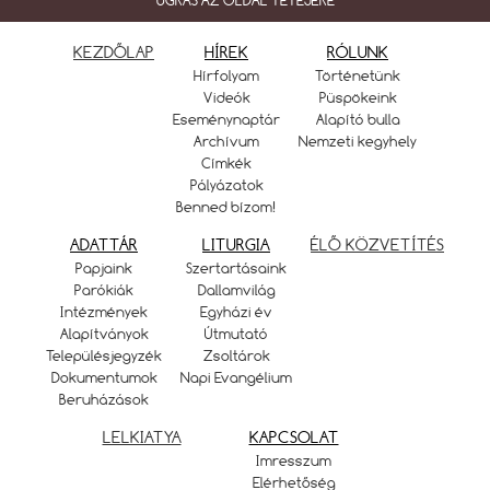
UGRÁS AZ OLDAL TETEJÉRE
KEZDŐLAP
HÍREK
RÓLUNK
Hírfolyam
Történetünk
Videók
Püspökeink
Eseménynaptár
Alapító bulla
Archívum
Nemzeti kegyhely
Címkék
Pályázatok
Benned bízom!
ADATTÁR
LITURGIA
ÉLŐ KÖZVETÍTÉS
Papjaink
Szertartásaink
Parókiák
Dallamvilág
Intézmények
Egyházi év
Alapítványok
Útmutató
Településjegyzék
Zsoltárok
Dokumentumok
Napi Evangélium
Beruházások
LELKIATYA
KAPCSOLAT
Imresszum
Elérhetőség