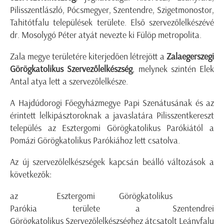
Pilisszentlászló, Pócsmegyer, Szentendre, Szigetmonostor,
Tahitótfalu települések területe. Első szervezőlelkészévé
dr. Mosolygó Péter atyát nevezte ki Fülöp metropolita.
Zala megye területére kiterjedően létrejött a
Zalaegerszegi
Görögkatolikus Szervezőlelkészség
, melynek szintén Elek
Antal atya lett a szervezőlelkésze.
A Hajdúdorogi Főegyházmegye Papi Szenátusának és az
érintett lelkipásztoroknak a javaslatára Pilisszentkereszt
település az Esztergomi Görögkatolikus Parókiától a
Pomázi Görögkatolikus Parókiához lett csatolva.
Az új szervezőlelkészségek kapcsán beálló változások a
következők:
az Esztergomi Görögkatolikus
Parókia területe a Szentendrei
Görögkatolikus Szervezőlelkészséghez átcsatolt Leányfalu