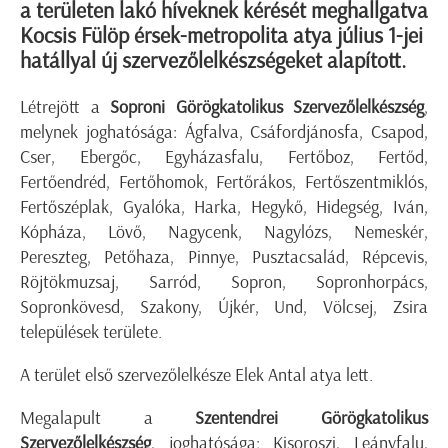
a területen lakó híveknek kérését meghallgatva
Kocsis Fülöp érsek-metropolita atya július 1-jei
hatállyal új szervezőlelkészségeket alapított.
Létrejött a
Soproni Görögkatolikus Szervezőlelkészség
,
melynek joghatósága: Ágfalva, Csáfordjánosfa, Csapod,
Cser, Ebergőc, Egyházasfalu, Fertőboz, Fertőd,
Fertőendréd, Fertőhomok, Fertőrákos, Fertőszentmiklós,
Fertőszéplak, Gyalóka, Harka, Hegykő, Hidegség, Iván,
Kópháza, Lövő, Nagycenk, Nagylózs, Nemeskér,
Pereszteg, Petőhaza, Pinnye, Pusztacsalád, Répcevis,
Röjtökmuzsaj, Sarród, Sopron, Sopronhorpács,
Sopronkövesd, Szakony, Újkér, Und, Völcsej, Zsira
települések területe.
A terület első szervezőlelkésze Elek Antal atya lett.
Megalapult a
Szentendrei Görögkatolikus
Szervezőlelkészség
, joghatósága: Kisoroszi, Leányfalu,