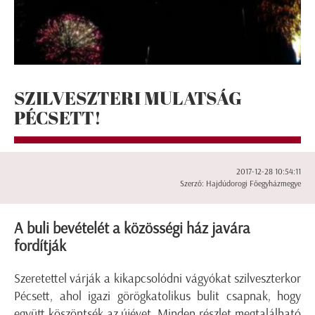
SZILVESZTERI MULATSÁG
PÉCSETT!
2017-12-28 10:54:11
Szerző: Hajdúdorogi Főegyházmegye
A buli bevételét a közösségi ház javára
fordítják
Szeretettel várják a kikapcsolódni vágyókat szilveszterkor
Pécsett, ahol igazi görögkatolikus bulit csapnak, hogy
együtt köszöntsék az újévet. Minden részlet megtalálható