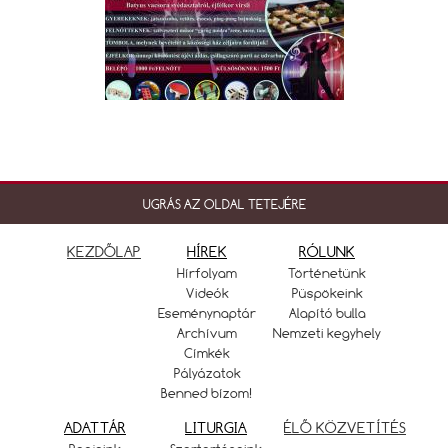
UGRÁS AZ OLDAL TETEJÉRE
KEZDŐLAP
HÍREK
RÓLUNK
Hírfolyam
Történetünk
Videók
Püspökeink
Eseménynaptár
Alapító bulla
Archívum
Nemzeti kegyhely
Címkék
Pályázatok
Benned bízom!
ADATTÁR
LITURGIA
ÉLŐ KÖZVETÍTÉS