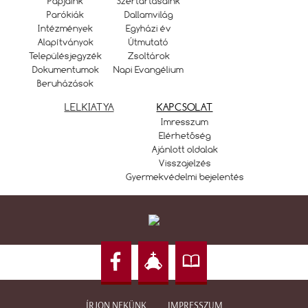
Papjaink
Szertartásaink
Parókiák
Dallamvilág
Intézmények
Egyházi év
Alapítványok
Útmutató
Településjegyzék
Zsoltárok
Dokumentumok
Napi Evangélium
Beruházások
LELKIATYA
KAPCSOLAT
Imresszum
Elérhetőség
Ajánlott oldalak
Visszajelzés
Gyermekvédelmi bejelentés
ÍRJON NEKÜNK
IMPRESSZUM