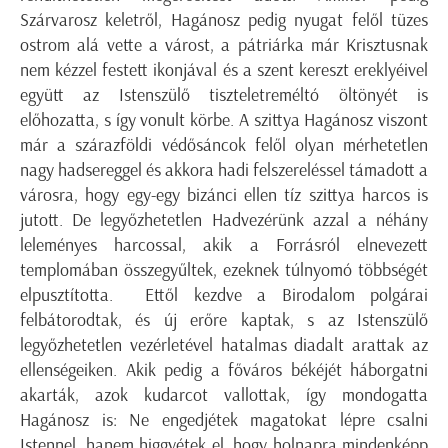
Szárvarosz keletről, Hagánosz pedig nyugat felől tüzes
ostrom alá vette a várost, a pátriárka már Krisztusnak
nem kézzel festett ikonjával és a szent kereszt ereklyéivel
együtt az Istenszülő tiszteletreméltó öltönyét is
előhozatta, s így vonult körbe. A szittya Hagánosz viszont
már a szárazföldi védősáncok felől olyan mérhetetlen
nagy hadsereggel és akkora hadi felszereléssel támadott a
városra, hogy egy-egy bizánci ellen tíz szittya harcos is
jutott. De legyőzhetetlen Hadvezérünk azzal a néhány
leleményes harcossal, akik a Forrásról elnevezett
templomában összegyűltek, ezeknek túlnyomó többségét
elpusztította. Ettől kezdve a Birodalom polgárai
felbátorodtak, és új erőre kaptak, s az Istenszülő
legyőzhetetlen vezérletével hatalmas diadalt arattak az
ellenségeiken. Akik pedig a főváros békéjét háborgatni
akarták, azok kudarcot vallottak, így mondogatta
Hagánosz is: Ne engedjétek magatokat lépre csalni
Istennel, hanem higgyétek el, hogy holnapra mindenképp