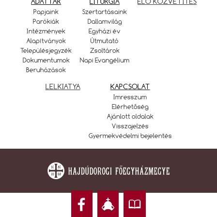
ADATTÁR
LITURGIA
ÉLŐ KÖZVETÍTÉS
Papjaink
Szertartásaink
Parókiák
Dallamvilág
Intézmények
Egyházi év
Alapítványok
Útmutató
Településjegyzék
Zsoltárok
Dokumentumok
Napi Evangélium
Beruházások
LELKIATYA
KAPCSOLAT
Imresszum
Elérhetőség
Ajánlott oldalak
Visszajelzés
Gyermekvédelmi bejelentés