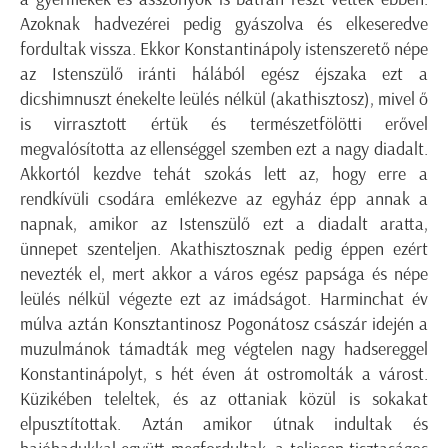
Azoknak hadvezérei pedig gyászolva és elkese­redve
fordultak vissza. Ekkor Konstantinápoly istenszerető népe
az Istenszülő iránti hálából egész éjszaka ezt a
dicshimnuszt énekelte leülés nélkül (akathisztosz), mivel ő
is virrasztott értük és természetfölötti erővel
megvalósította az ellenséggel szemben ezt a nagy diadalt.
Akkortól kezdve tehát szokás lett az, hogy erre a
rendkívüli csodára emlékezve az egyház épp annak a
napnak, amikor az Istenszülő ezt a diadalt aratta,
ünnepet szenteljen. Akathisztosznak pedig éppen ezért
nevezték el, mert akkor a város egész papsága és népe
leülés nélkül végezte ezt az imádságot. Harminchat év
múlva aztán Konsztantinosz Pogonátosz császár idején a
muzulmánok támadták meg végtelen nagy hadsereggel
Konstantinápolyt, s hét éven át ostromolták a várost.
Küzikében teleltek, és az ottaniak közül is sokakat
elpusztítottak. Aztán amikor útnak indultak és