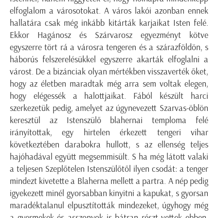
elfoglalom a városotokat. A város lakói azonban ennek
hallatára csak még inkább kitárták karjaikat Isten felé.
Ekkor Hagánosz és Szárvarosz egyezményt kötve
egyszerre tört rá a városra tengeren és a szárazföldön, s
háborús felszerelésükkel egyszerre akarták elfoglalni a
várost. De a bizánciak olyan mértékben visszaverték őket,
hogy az életben maradtak még arra sem voltak elegen,
hogy elégessék a halottjaikat. Fából készült harci
szerkezetük pedig, amelyet az úgynevezett Szarvas-öblön
keresztül az Istenszülő blahernai temploma felé
irányítottak, egy hirtelen érkezett tengeri vihar
következtében darabokra hullott, s az ellenség teljes
hajóhadával együtt megsemmisült. S ha még látott valaki
a teljesen Szeplőtelen Istenszülőtől ilyen csodát: a tenger
mindezt kivetette a Blaherna mellett a partra. A nép pedig
igyekezett minél gyorsabban kinyitni a kapukat, s gyorsan
maradéktalanul elpusztították mindezeket, úgyhogy még
a gyermekek és asszonyok is bátran részt vettek ebben.