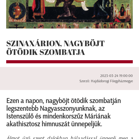
SZINAXÁRION, NAGYBÖJT
ÖTÖDIK SZOMBATJA
2023-03-24 19:00:00
Szerző: Hajdúdorogi Főegyházmegye
Ezen a napon, nagyböjt ötödik szombatján
legszentebb Nagyasszonyunknak, az
Istenszülő és mindenkorszűz Máriának
akathisztosz himnuszát ünnepeljük.
Álmot űző szent dalokban hálaadással ünnepli meg a