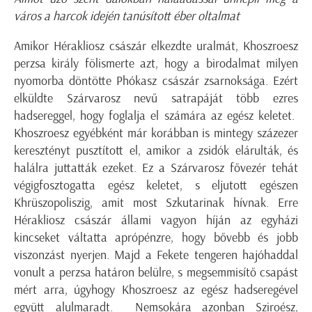
város
a harcok idején tanúsított éber oltalmat
Amikor Hérakliosz császár elkezdte uralmát, Khoszroesz
perzsa király fölismerte azt, hogy a birodalmat milyen
nyomorba döntötte Phókasz császár zsarnoksága. Ezért
elküldte Szárvarosz nevű satrapáját több ezres
hadsereggel, hogy foglalja el számára az egész keletet.
Khoszroesz egyébként már korábban is mintegy százezer
keresztényt pusztított el, amikor a zsidók elárulták, és
halálra juttatták ezeket. Ez a Szárvarosz fővezér tehát
végigfosztogatta egész keletet, s eljutott egészen
Khrüszopoliszig, amit most Szkutarinak hívnak. Erre
Hérakliosz császár állami vagyon híján az egyházi
kincseket váltatta aprópénzre, hogy bővebb és jobb
viszonzást nyerjen. Majd a Fekete tengeren hajóhaddal
vonult a perzsa határon belülre, s megsemmisítő csapást
mért arra, úgyhogy Khoszroesz az egész hadseregével
együtt alulmaradt. Nemsokára azonban Sziroész,