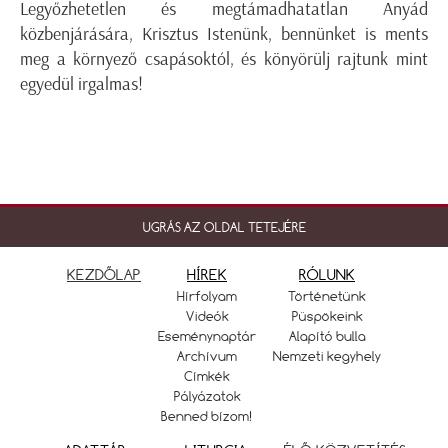
Legyőzhetetlen és megtámadhatatlan Anyád
közbenjárására, Krisztus Istenünk, bennünket is ments
meg a környező csapásoktól, és könyörülj rajtunk mint
egyedül irgalmas!
UGRÁS AZ OLDAL TETEJÉRE
KEZDŐLAP
HÍREK
RÓLUNK
Hírfolyam
Történetünk
Videók
Püspökeink
Eseménynaptár
Alapító bulla
Archívum
Nemzeti kegyhely
Címkék
Pályázatok
Benned bízom!