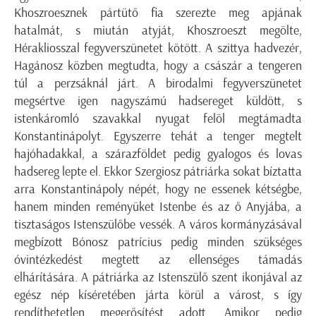
Khoszroesznek pártütő fia szerezte meg apjának
hatalmát, s miután atyját, Khoszroeszt megölte,
Hérakliosszal fegyverszünetet kötött. A szittya hadvezér,
Hagánosz közben megtudta, hogy a császár a tengeren
túl a perzsáknál járt. A birodalmi fegyverszünetet
megsértve igen nagyszámú hadsereget küldött, s
istenkáromló szavakkal nyugat felöl megtámadta
Konstantinápolyt. Egyszerre tehát a tenger megtelt
hajóhadakkal, a száraz­földet pedig gyalogos és lovas
hadsereg lepte el. Ekkor Szergiosz pátriárka sokat bíztatta
arra Konstantinápoly népét, hogy ne essenek kétségbe,
hanem minden reményüket Istenbe és az ő Anyjába, a
tisztaságos Istenszülőbe vessék. A város kormányzásával
megbízott Bónosz patrícius pedig minden szükséges
óvintézkedést megtett az ellenséges támadás
elhárítására. A pátriárka az Istenszülő szent ikonjával az
egész nép kíséretében járta körül a várost, s így
rendíthetetlen megerősítést adott. Amikor pedig