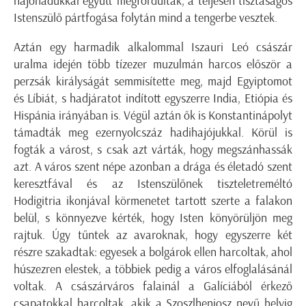
hajóhadukkal együtt megfordultak, a teljesen tisztaságos
Istenszülő pártfogása folytán mind a tengerbe vesztek.
Aztán egy harmadik alkalommal Iszauri Leó császár
uralma idején több tízezer muzulmán harcos először a
perzsák királyságát semmisítette meg, majd Egyiptomot
és Líbiát, s hadjáratot indított egyszerre India, Etiópia és
Hispánia irányában is. Végül aztán ők is Konstantinápolyt
támadták meg ezernyolcszáz hadihajójukkal. Körül is
fogták a várost, s csak azt várták, hogy megszánhassák
azt. A város szent népe azonban a drága és életadó szent
keresztfával és az Istenszülőnek tiszteletreméltó
Hodigitria ikonjával körmenetet tartott szerte a falakon
belül, s könnyezve kérték, hogy Isten könyörüljön meg
rajtuk. Úgy tűntek az avaroknak, hogy egyszerre két
részre szakadtak: egyesek a bolgárok ellen harcoltak, ahol
húszezren elestek, a többiek pedig a város elfoglalásánál
voltak. A császárváros falainál a Galíciából érkező
csapatokkal harcoltak, akik a Szoszlheniosz nevű helyig