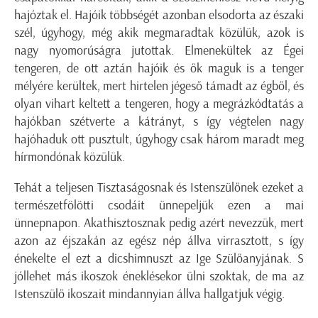
hajóztak el. Hajóik többségét azonban elsodorta az északi
szél, úgyhogy, még akik megmaradtak közülük, azok is
nagy nyomorúságra jutottak. Elmenekültek az Égei
tengeren, de ott aztán hajóik és ők maguk is a tenger
mélyére kerültek, mert hirtelen jégeső támadt az égből, és
olyan vihart keltett a tengeren, hogy a megrázkódtatás a
hajókban szétverte a kátrányt, s így végtelen nagy
hajóhaduk ott pusztult, úgyhogy csak három maradt meg
hírmondónak közülük.
Tehát a teljesen Tisztaságosnak és Istenszülőnek ezeket a
termé­szetfölötti csodáit ünnepeljük ezen a mai
ünnepnapon. Akathisztosznak pedig azért nevezzük, mert
azon az éjszakán az egész nép állva virrasztott, s így
énekelte el ezt a dicshimnuszt az Ige Szülőanyjának. S
jóllehet más ikoszok éneklésekor ülni szoktak, de ma az
Istenszülő ikoszait mindannyian állva hallgatjuk végig.