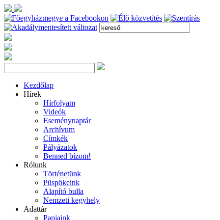
Kezdőlap
Hírek
Hírfolyam
Videók
Eseménynaptár
Archívum
Címkék
Pályázatok
Benned bízom!
Rólunk
Történetünk
Püspökeink
Alapító bulla
Nemzeti kegyhely
Adattár
Papjaink