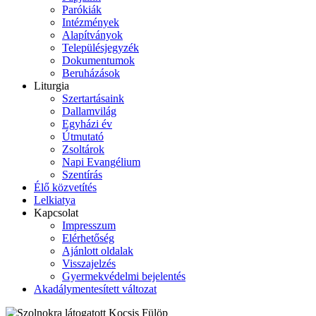
Parókiák
Intézmények
Alapítványok
Településjegyzék
Dokumentumok
Beruházások
Liturgia
Szertartásaink
Dallamvilág
Egyházi év
Útmutató
Zsoltárok
Napi Evangélium
Szentírás
Élő közvetítés
Lelkiatya
Kapcsolat
Impresszum
Elérhetőség
Ajánlott oldalak
Visszajelzés
Gyermekvédelmi bejelentés
Akadálymentesített változat