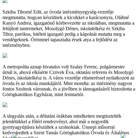
Szkiba Tiborné Edit, az óvoda intézményegység-vezetője
megmutatta, hogyan készülnek a kicsikkel a karácsonyra, Oláhné
Kanyó Andrea, igazgatónő körbevezette az iskolában, megmutatta a
felújított tantermeket, Mosolygó Dénes, iskolalelkész és Szkiba
Tibor, parókus, hitéleti igazgató pedig a kápolnát mutatta meg a
vendégeknek. Örömmel tapasztalta érsek atya a fejlődést az
intézményben.
A metropolita aznap hivatalos volt Szalay Ferenc, polgármester
úrnál is, ahová elkísérte Czövek Éva, oktatási referens és Mosolygó
Dénes, iskolalelkész is. A város vezetője elismeréssel nyilatkozott az
óvoda és az iskola munkájáról. Mint mondta: az intézmény nagyon
fontos Szolnok városnak, és a jövőben is támogatásáról biztosította a
Görögkatolikus Egyházat, mint fenntartót.
A tárgyalás után, a délutáni órákban mindketten megtisztelték
jelenlétükkel a főtéri rendezvényt, ahol már a negyedik
gyertyagyújtásra készültek a szolnokiak. Ünnepi műsorral
kedveskedtek a Szent Tamás Görögkatolikus Óvoda és Általános