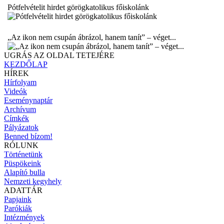
Pótfelvételit hirdet görögkatolikus főiskolánk
„Az ikon nem csupán ábrázol, hanem tanít” – véget...
UGRÁS AZ OLDAL TETEJÉRE
KEZDŐLAP
HÍREK
Hírfolyam
Videók
Eseménynaptár
Archívum
Címkék
Pályázatok
Benned bízom!
RÓLUNK
Történetünk
Püspökeink
Alapító bulla
Nemzeti kegyhely
ADATTÁR
Papjaink
Parókiák
Intézmények