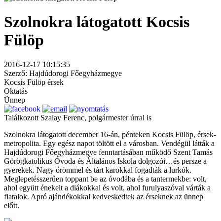
Szolnokra látogatott Kocsis
Fülöp
2016-12-17 10:15:35
Szerző: Hajdúdorogi Főegyházmegye
Kocsis Fülöp érsek
Oktatás
Ünnep
Találkozott Szalay Ferenc, polgármester úrral is
Szolnokra látogatott december 16-án, pénteken Kocsis Fülöp, érsek-
metropolita. Egy egész napot töltött el a városban. Vendégül látták a
Hajdúdorogi Főegyházmegye fenntartásában működő Szent Tamás
Görögkatolikus Óvoda és Általános Iskola dolgozói…és persze a
gyerekek. Nagy örömmel és tárt karokkal fogadták a lurkók.
Meglepetésszerűen toppant be az óvodába és a tantermekbe: volt,
ahol együtt énekelt a diákokkal és volt, ahol furulyaszóval várták a
fiatalok. Apró ajándékokkal kedveskedtek az érseknek az ünnep
előtt.