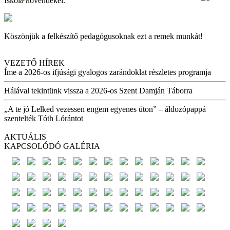
Iskola növendékei.
Köszönjük a felkészítő pedagógusoknak ezt a remek munkát!
VEZETŐ HÍREK
Íme a 2026-os ifjúsági gyalogos zarándoklat részletes programja
Hálával tekintünk vissza a 2026-os Szent Damján Táborra
„A te jó Lelked vezessen engem egyenes úton” – áldozópappá
szentelték Tóth Lórántot
AKTUÁLIS
KAPCSOLÓDÓ GALÉRIA