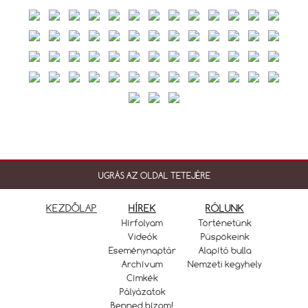
UGRÁS AZ OLDAL TETEJÉRE
KEZDŐLAP
HÍREK
RÓLUNK
Hírfolyam
Történetünk
Videók
Püspökeink
Eseménynaptár
Alapító bulla
Archívum
Nemzeti kegyhely
Címkék
Pályázatok
Benned bízom!