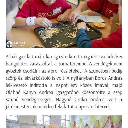
A házigazda tanári kar igazán kitett magáért: valódi őszi
hangulatot varázsoltak a tornaterembe! A vendégek nem
győzték csodálni az apró részleteket! A szünetben pedig
szörp és lekvárkóstoló is volt. A nyitányban Boros András
lelkivezető indította a napot egy közös imával, majd
Oláhné Kanyó Andrea igazgatónő köszöntötte a szép
számú vendégsereget. Nagyné Czakó Andrea volt a
játékmester, aki minden feladatot alaposan kitervelt.