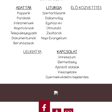
ADATTÁR
LITURGIA
ÉLŐ KÖZVETÍTÉS
Papjaink
Szertartásaink
Parókiák
Dallamvilág
Intézmények
Egyházi év
Alapítványok
Útmutató
Településjegyzék
Zsoltárok
Dokumentumok
Napi Evangélium
Beruházások
LELKIATYA
KAPCSOLAT
Imresszum
Elérhetőség
Ajánlott oldalak
Visszajelzés
Gyermekvédelmi bejelentés