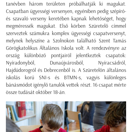
tanévben három területen próbálhatják ki magukat.
Csapatban ügyességi versenyen, egyéniben pedig szépíró-
és szavaló verseny keretében kapnak lehetőséget, hogy
megméressék magukat. Első körben Szüretelő címmel
szerveztek számukra komplex ügyességi csapatversenyt,
melynek helyszíne a Szolnokon található Szent Tamás
Görögkatolikus Általános Iskola volt. A rendezvényre az
ország különböző pontjairól jelentkeztek csapatok:
Nyíradonyból, Dunaújvárosból, Nyíracsádról,
Hajdúdorogról és Debrecenből is. A Szüretelőn általános
iskolás korú SNI-s és BTMN-s, vagyis különleges
bánásmódot igénylő tanulók vettek részt. 16 csapat mérte
össze tudását október 18-án.