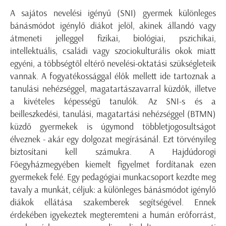
A sajátos nevelési igényű (SNI) gyermek különleges
bánásmódot igénylő diákot jelöl, akinek állandó vagy
átmeneti jelleggel fizikai, biológiai, pszichikai,
intellektuális, családi vagy szociokulturális okok miatt
egyéni, a többségtől eltérő nevelési-oktatási szükségleteik
vannak. A fogyatékossággal élők mellett ide tartoznak a
tanulási nehézséggel, magatartászavarral küzdők, illetve
a kivételes képességű tanulók. Az SNI-s és a
beilleszkedési, tanulási, magatartási nehézséggel (BTMN)
küzdő gyermekek is úgymond többletjogosultságot
élveznek - akár egy dolgozat megírásánál. Ezt törvényileg
biztosítani kell számukra. A Hajdúdorogi
Főegyházmegyében kiemelt figyelmet fordítanak ezen
gyermekek felé. Egy pedagógiai munkacsoport kezdte meg
tavaly a munkát, céljuk: a különleges bánásmódot igénylő
diákok ellátása szakemberek segítségével. Ennek
érdekében igyekeztek megteremteni a humán erőforrást,