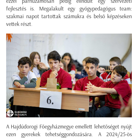
ezzel párhuzamosan pedig elindult egy szervezeti
fejlesztés is. Megalakult egy gyógypedagógus team:
szakmai napot tartottak számukra és belső képzéseken
vettek részt.
A Hajdúdorogi Főegyházmegye emellett lehetőséget nyújt
ezen gyerekek tehetséggondozására. A 2024/25-ös