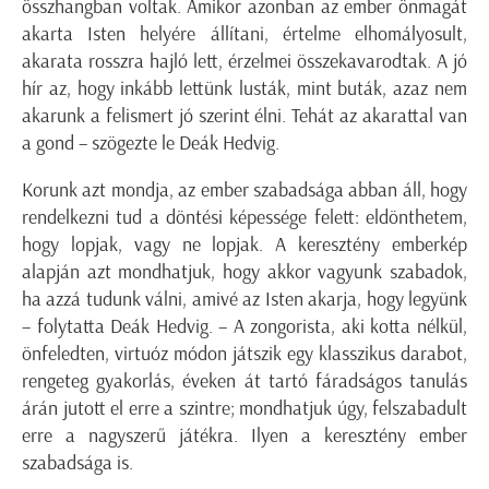
összhangban voltak. Amikor azonban az ember önmagát
akarta Isten helyére állítani, értelme elhomályosult,
akarata rosszra hajló lett, érzelmei összekavarodtak. A jó
hír az, hogy inkább lettünk lusták, mint buták, azaz nem
akarunk a felismert jó szerint élni. Tehát az akarattal van
a gond – szögezte le Deák Hedvig.
Korunk azt mondja, az ember szabadsága abban áll, hogy
rendelkezni tud a döntési képessége felett: eldönthetem,
hogy lopjak, vagy ne lopjak. A keresztény emberkép
alapján azt mondhatjuk, hogy akkor vagyunk szabadok,
ha azzá tudunk válni, amivé az Isten akarja, hogy legyünk
– folytatta Deák Hedvig. – A zongorista, aki kotta nélkül,
önfeledten, virtuóz módon játszik egy klasszikus darabot,
rengeteg gyakorlás, éveken át tartó fáradságos tanulás
árán jutott el erre a szintre; mondhatjuk úgy, felszabadult
erre a nagyszerű játékra. Ilyen a keresztény ember
szabadsága is.