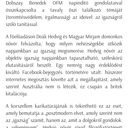
Dobszay Benedek OFM napindító gondolataival
összekapcsolta a tavaly őszi találkozó témáját
(teremtésvédelem, irgalmasság) az ideivel: az igazságról
szóló tanítással.
A főelőadáson Deák Hedvig és Magyar Mirjam domonkos
nővér felvázolta, hogy milyen nehézségekbe ütközik
napjainkban az igazság megismerése. Hedvig nővér az
objektív igazság napjainkban tapasztalható, széleskörű
elutasításáról beszélt. Egy nemrég nagy érdeklődést
kiváltó Facebook-bejegyzés történetére utalt: húszezer
internetes megosztás követte azt a megállapítást, amely
szerint Ausztrália nem is létezik, ez csupán a britek
kitalációja.
A korszellem karikatúrájának is tekinthető ez az eset,
amely bemutatja a „posztmodern elvet, amely szerint nem
az „igazság” számít, hanem az, amit a dolgokról gondolok:
a véleményem”. Hedvig nővér rövid filozófiatörténeti