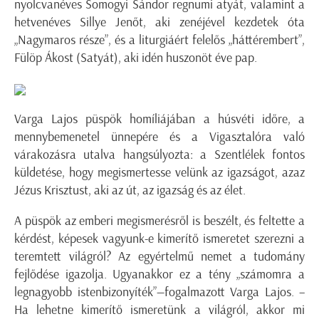
nyolcvanéves Somogyi Sándor regnumi atyát, valamint a
hetvenéves Sillye Jenőt, aki zenéjével kezdetek óta
„Nagymaros része”, és a liturgiáért felelős „háttérembert”,
Fülöp Ákost (Satyát), aki idén huszonöt éve pap.
Varga Lajos püspök homíliájában a húsvéti időre, a
mennybemenetel ünnepére és a Vigasztalóra való
várakozásra utalva hangsúlyozta: a Szentlélek fontos
küldetése, hogy megismertesse velünk az igazságot, azaz
Jézus Krisztust, aki az út, az igazság és az élet.
A püspök az emberi megismerésről is beszélt, és feltette a
kérdést, képesek vagyunk-e kimerítő ismeretet szerezni a
teremtett világról? Az egyértelmű nemet a tudomány
fejlődése igazolja. Ugyanakkor ez a tény „számomra a
legnagyobb istenbizonyíték”—fogalmazott Varga Lajos. –
Ha lehetne kimerítő ismeretünk a világról, akkor mi