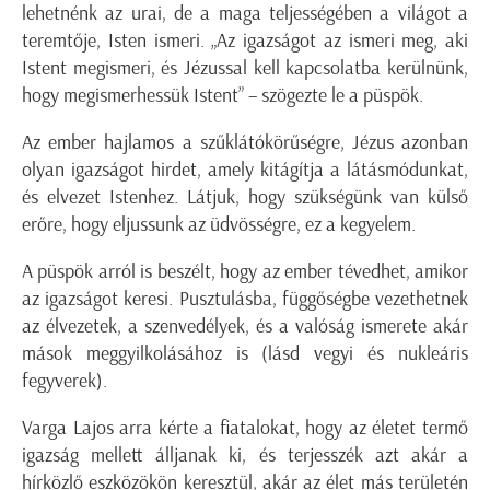
lehetnénk az urai, de a maga teljességében a világot a
teremtője, Isten ismeri. „Az igazságot az ismeri meg, aki
Istent megismeri, és Jézussal kell kapcsolatba kerülnünk,
hogy megismerhessük Istent” – szögezte le a püspök.
Az ember hajlamos a szűklátókörűségre, Jézus azonban
olyan igazságot hirdet, amely kitágítja a látásmódunkat,
és elvezet Istenhez. Látjuk, hogy szükségünk van külső
erőre, hogy eljussunk az üdvösségre, ez a kegyelem.
A püspök arról is beszélt, hogy az ember tévedhet, amikor
az igazságot keresi. Pusztulásba, függőségbe vezethetnek
az élvezetek, a szenvedélyek, és a valóság ismerete akár
mások meggyilkolásához is (lásd vegyi és nukleáris
fegyverek).
Varga Lajos arra kérte a fiatalokat, hogy az életet termő
igazság mellett álljanak ki, és terjesszék azt akár a
hírközlő eszközökön keresztül, akár az élet más területén