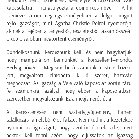
mondunk igent, hanem egy személyre, a Krisztussal való
kapcsolatra – hangsúlyozta a domonkos nővér. – A hit
szemével látom meg egyre mélyebben a dolgok mögött
rejlő igazságot, mint Agatha Christie Poirot nyomozója,
akinek a fejében a tényekből, részletekből lassan összeáll
a kép a valóban megtörtént eseményről.
Gondolkoznunk, kérdeznünk kell, és nem hagyhatjuk,
hogy manipuláljon bennünket a korszellem!—mondta
Hedvig nővér. – Megismerhető számunkra Isten: közénk
jött, megváltott, elmondta, ki ő: szeret, hazavár,
megbocsát. Az igazság a Vele való kapcsolat során tárul
fel számunkra, azáltal, hogy ebben a kapcsolatban,
szeretetben megváltozunk. Ez a megismerés útja.
A kereszténység nem szabálygyűjtemény, hanem
találkozás, amelyből élet fakad. Nem tudjuk a kezetekbe
nyomni az igazságot, hogy azután éljetek vele, mert
nektek kell tenni azért, hogy eljussatok az igazság