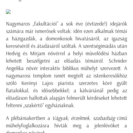
Nagymaros „fakultációi” a sok éve (évtizede!) idejárók
számára már ismerősek voltak: idén ezen alkalmak témái
a házigazdák, a domonkosok hivatásáról, az igazság
kereséséről és átadásáról szóltak. A szentségimádás után
Hedvig és Mirjam nővérrel a helyi művelődési házban
lehetett beszélgetni az előadás témáiról. Schnider
Angelika nővér interaktív biblikus műhelyt szervezett. A
nagymarosi templom ismét megtelt az istenkeresőkhöz
szóló Kerényi Lajos piarista szerzetes köré gyűlt
fiatalokkal, és idősebbekkel; a kálváriánál pedig az
előadáson hallottak alapján felmerült kérdéseket lehetett
feltenni „szakértő” egyháziaknak.
A plébániakertben a
Vágyak, érzelmek, szabadság
című
műhelyfoglalkozásra hívták meg a jelenlévőket a