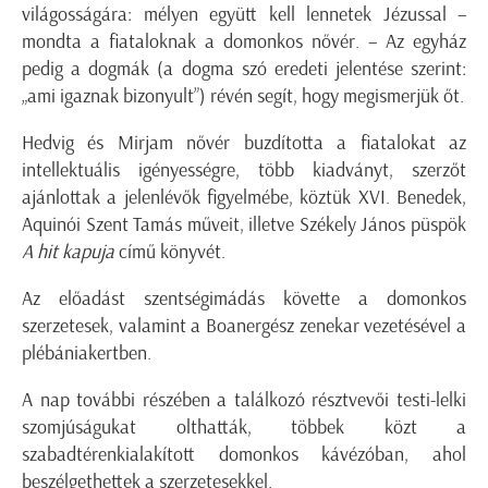
világosságára: mélyen együtt kell lennetek Jézussal –
mondta a fiataloknak a domonkos nővér. – Az egyház
pedig a dogmák (a dogma szó eredeti jelentése szerint:
„ami igaznak bizonyult”) révén segít, hogy megismerjük őt.
Hedvig és Mirjam nővér buzdította a fiatalokat az
intellektuális igényességre, több kiadványt, szerzőt
ajánlottak a jelenlévők figyelmébe, köztük XVI. Benedek,
Aquinói Szent Tamás műveit, illetve Székely János püspök
A hit kapuja
című könyvét.
Az előadást szentségimádás követte a domonkos
szerzetesek, valamint a Boanergész zenekar vezetésével a
plébániakertben.
A nap további részében a találkozó résztvevői testi-lelki
szomjúságukat olthatták, többek közt a
szabadtérenkialakított domonkos kávézóban, ahol
beszélgethettek a szerzetesekkel.