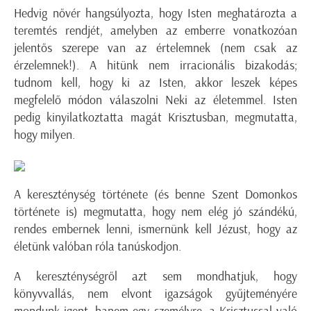
Hedvig nővér hangsúlyozta, hogy Isten meghatározta a
teremtés rendjét, amelyben az emberre vonatkozóan
jelentős szerepe van az értelemnek (nem csak az
érzelemnek!). A hitünk nem irracionális bizakodás;
tudnom kell, hogy ki az Isten, akkor leszek képes
megfelelő módon válaszolni Neki az életemmel. Isten
pedig kinyilatkoztatta magát Krisztusban, megmutatta,
hogy milyen.
A kereszténység története (és benne Szent Domonkos
története is) megmutatta, hogy nem elég jó szándékú,
rendes embernek lenni, ismernünk kell Jézust, hogy az
életünk valóban róla tanúskodjon.
A kereszténységről azt sem mondhatjuk, hogy
könyvvallás, nem elvont igazságok gyűjteményére