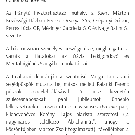
domonkos nővérek.
Az Iránytű hivatástisztázó műhelyt a Szent Márton
Közösségi Házban Fecske Orsolya SSS, Csépányi Gábor,
Petres Lúcia OP, Mézinger Gabriella SJC és Nagy Bálint SJ
vezette.
A ház udvarán személyes beszélgetésre, meghallgatásra
várták a fiatalokat az Oázis Lelkigondozó és
Mentálhigiénés Szolgálat munkatársai.
A találkozó délutánján a szentmisét Varga Lajos váci
segédpüspök mutatta be, mások mellett Palánki Ferenc
püspök koncelebrálásával. A mise kezdetén
születésnaposokat, papi jubileumot ünneplő
lelkipásztorokat köszöntöttek: a vasmisés (65 éve pap)
kilencvenéves Kerényi Lajos piarista szerzetest („a
nagymarosi találkozó Ábrahámját”, ahogy a
köszöntőjében Marton Zsolt fogalmazott), távollétében a