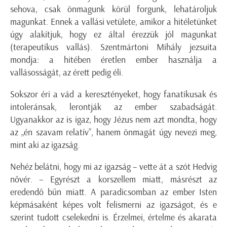
sehova, csak önmagunk körül forgunk, lehatároljuk
magunkat. Ennek a vallási vetülete, amikor a hitéletünket
úgy alakítjuk, hogy ez által érezzük jól magunkat
(terapeutikus vallás). Szentmártoni Mihály jezsuita
mondja: a hitében éretlen ember használja a
vallásosságát, az érett pedig éli.
Sokszor éri a vád a keresztényeket, hogy fanatikusak és
intoleránsak, lerontják az ember szabadságát.
Ugyanakkor az is igaz, hogy Jézus nem azt mondta, hogy
az „én szavam relatív”, hanem önmagát úgy nevezi meg,
mint aki az igazság.
Nehéz belátni, hogy mi az igazság – vette át a szót Hedvig
nővér. – Egyrészt a korszellem miatt, másrészt az
eredendő bűn miatt. A paradicsomban az ember Isten
képmásaként képes volt felismerni az igazságot, és e
szerint tudott cselekedni is. Érzelmei, értelme és akarata