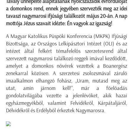
Tavaly ünnepelte alapításának nyolcszázadik évfordulóját
a domonkos rend, ennek jegyében szervezték meg az idei
tavaszi nagymarosi ifjúsági találkozót május 20-án. A nap
mottója Jézus szavait idézte: Én vagyok az igazság!
A Magyar Katolikus Püspöki Konferencia (MKPK) Ifjúsági
Bizottsága, az Országos Lelkipásztori Intézet (OLI) és az
intézet által felkért témafelelős szerzetesrend által
szervezett nagymarosi találkozó reggeli imával kezdődött,
amelyet a domonkos nővérek vezettek a Boanergész
zenekarral közösen. A szerzetesi zsolozsmával záruló
imaalkalmon elhangzó fohász, „Uram, mutasd meg az
utat, amin járnom kell!”, már a főelőadás
gondolatvilágába vezette a jelenlévőket, akik hazai
egyházmegyékből, valamint Felvidékről, Kárpátaljáról,
Délvidékről és Erdélyből érkeztek Nagymarosra.