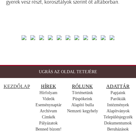
gyerek vesz részt, korosztályok szerint öt altáborban.
UGRÁS AZ OLDAL TETEJÉRE
KEZDŐLAP
HÍREK
RÓLUNK
ADATTÁR
Hírfolyam
Történetünk
Papjaink
Videók
Püspökeink
Parókiák
Eseménynaptár
Alapító bulla
Intézmények
Archívum
Nemzeti kegyhely
Alapítványok
Címkék
Településjegyzék
Pályázatok
Dokumentumok
Benned bízom!
Beruházások