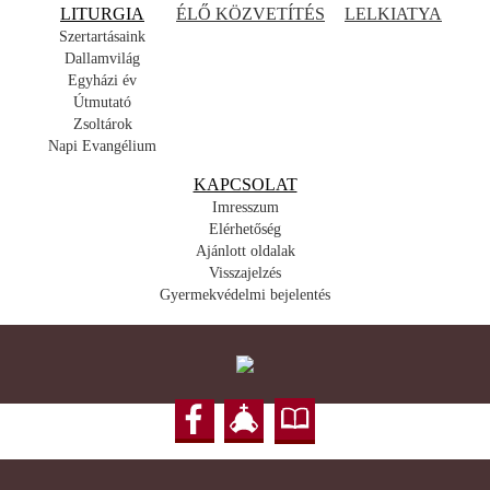
LITURGIA
ÉLŐ KÖZVETÍTÉS
LELKIATYA
Szertartásaink
Dallamvilág
Egyházi év
Útmutató
Zsoltárok
Napi Evangélium
KAPCSOLAT
Imresszum
Elérhetőség
Ajánlott oldalak
Visszajelzés
Gyermekvédelmi bejelentés