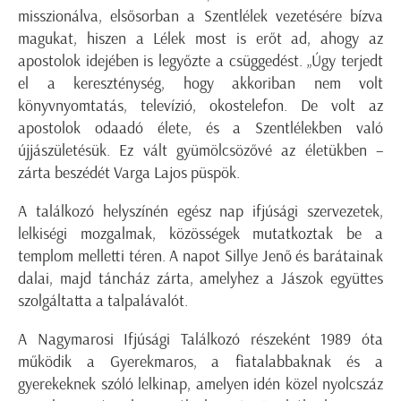
misszionálva, elsősorban a Szentlélek vezetésére bízva
magukat, hiszen a Lélek most is erőt ad, ahogy az
apostolok idejében is legyőzte a csüggedést. „Úgy terjedt
el a kereszténység, hogy akkoriban nem volt
könyvnyomtatás, televízió, okostelefon. De volt az
apostolok odaadó élete, és a Szentlélekben való
újjászületésük. Ez vált gyümölcsözővé az életükben –
zárta beszédét Varga Lajos püspök.
A találkozó helyszínén egész nap ifjúsági szervezetek,
lelkiségi mozgalmak, közösségek mutatkoztak be a
templom melletti téren. A napot Sillye Jenő és barátainak
dalai, majd táncház zárta, amelyhez a Jászok együttes
szolgáltatta a talpalávalót.
A Nagymarosi Ifjúsági Találkozó részeként 1989 óta
működik a Gyerekmaros, a fiatalabbaknak és a
gyerekeknek szóló lelkinap, amelyen idén közel nyolcszáz