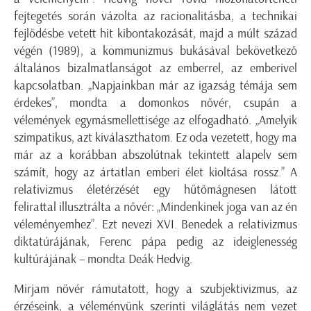
fejtegetés során vázolta az racionalitásba, a technikai
fejlődésbe vetett hit kibontakozását, majd a múlt század
végén (1989), a kommunizmus bukásával bekövetkező
általános bizalmatlanságot az emberrel, az emberivel
kapcsolatban. „Napjainkban már az igazság témája sem
érdekes”, mondta a domonkos nővér, csupán a
vélemények egymásmellettisége az elfogadható. „Amelyik
szimpatikus, azt kiválaszthatom. Ez oda vezetett, hogy ma
már az a korábban abszolútnak tekintett alapelv sem
számít, hogy az ártatlan emberi élet kioltása rossz.” A
relativizmus életérzését egy hűtőmágnesen látott
felirattal illusztrálta a nővér: „Mindenkinek joga van az én
véleményemhez”. Ezt nevezi XVI. Benedek a relativizmus
diktatúrájának, Ferenc pápa pedig az ideiglenesség
kultúrájának – mondta Deák Hedvig.
Mirjam nővér rámutatott, hogy a szubjektivizmus, az
érzéseink, a véleményünk szerinti világlátás nem vezet