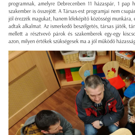
programnak, amelyre Debrecenben 11 házaspár, 1 pap há
szakember is összejött. A Társas-est programjai nem csupá
jól érezzék magukat, hanem léleképítő közösségi munkára,
adtak alkalmat. Az ismerkedő beszélgetés, társas játék, tá
mellett a résztvevő párok és szakemberek egy-egy kiscs
azon, milyen értékek szükségesek ma a jól működő házassá