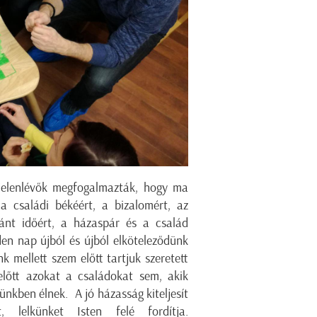
 jelenlévők megfogalmazták, hogy ma
a családi békéért, a bizalomért, az
szánt időért, a házaspár és a család
en nap újból és újból elköteleződünk
 mellett szem előtt tartjuk szeretett
előtt azokat a családokat sem, akik
nkben élnek. A jó házasság kiteljesít
t, lelkünket Isten felé fordítja.