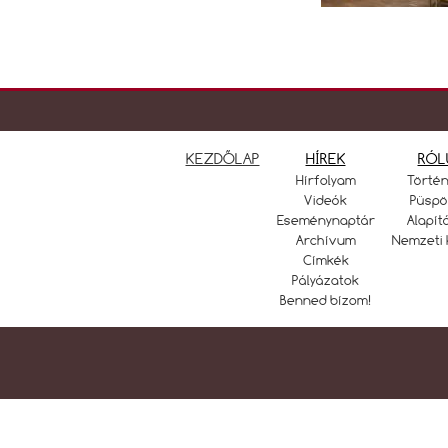
KEZDŐLAP
HÍREK
RÓL
Hírfolyam
Törté
Videók
Püspö
Eseménynaptár
Alapít
Archívum
Nemzeti 
Címkék
Pályázatok
Benned bízom!