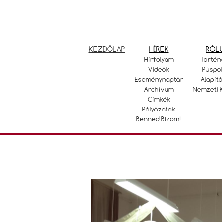
KEZDŐLAP
HÍREK
RÓL
Hírfolyam
Történ
Videók
Püspö
Eseménynaptár
Alapító
Archívum
Nemzeti 
Címkék
Pályázatok
Benned Bízom!