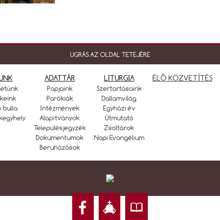
UGRÁS AZ OLDAL TETEJÉRE
UNK
ADATTÁR
LITURGIA
ÉLŐ KÖZVETÍTÉS
netünk
Papjaink
Szertartásaink
keink
Parókiák
Dallamvilág
ó bulla
Intézmények
Egyházi év
kegyhely
Alapítványok
Útmutató
Településjegyzék
Zsoltárok
Dokumentumok
Napi Evangélium
Beruházások