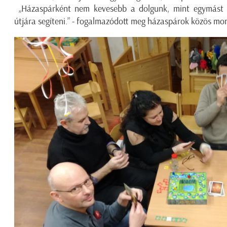
„Házaspárként nem kevesebb a dolgunk, mint egymást k
útjára segíteni.” - fogalmazódott meg házaspárok közös mo