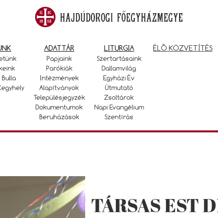
UNK
ADATTÁR
LITURGIA
ÉLŐ KÖZVETÍTÉS
etünk
Papjaink
Szertartásaink
keink
Parókiák
Dallamvilág
 Bulla
Intézmények
Egyházi Év
Kegyhely
Alapítványok
Útmutató
Településjegyzék
Zsoltárok
Dokumentumok
Napi Evangélium
Beruházások
Szentírás
TÁRSAS EST 