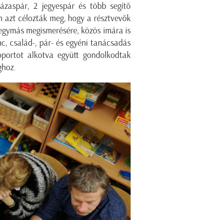
zaspár, 2 jegyespár és több segítő
n azt célozták meg, hogy a résztvevők
 egymás megismerésére, közös imára is
nc, család-, pár- és egyéni tanácsadás
oportot alkotva együtt gondolkodtak
ghoz.