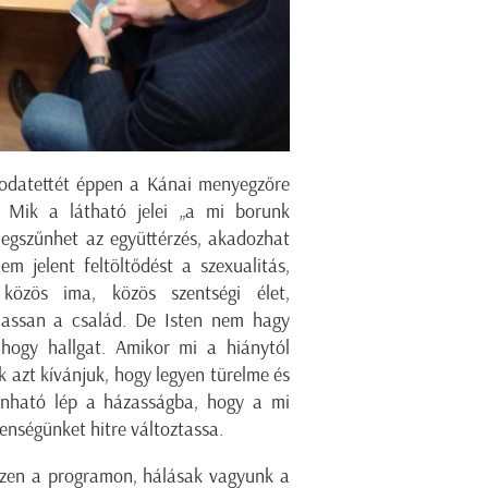
sodatettét éppen a Kánai menyegzőre
.” Mik a látható jelei „a mi borunk
megszűnhet az együttérzés, akadozhat
m jelent feltöltődést a szexualitás,
közös ima, közös szentségi élet,
lassan a család. De Isten nem hagy
ogy hallgat. Amikor mi a hiánytól
 azt kívánjuk, hogy legyen türelme és
nható lép a házasságba, hogy a mi
elenségünket hitre változtassa.
ezen a programon, hálásak vagyunk a