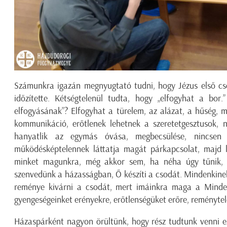
Számunkra igazán megnyugtató tudni, hogy Jézus első c
időzítette. Kétségtelenül tudta, hogy „elfogyhat a bor
elfogyásának”? Elfogyhat a türelem, az alázat, a hűség, 
kommunikáció, erőtlenek lehetnek a szeretetgesztusok, ne
hanyatlik az egymás óvása, megbecsülése, nincsen 
működésképtelennek láttatja magát párkapcsolat, majd 
minket magunkra, még akkor sem, ha néha úgy tűnik, h
szenvedünk a házasságban, Ő készíti a csodát. Mindenkinek
reménye kivárni a csodát, mert imáinkra maga a Minde
gyengeségeinket erényekre, erőtlenségüket erőre, reményt
Házaspárként nagyon örültünk, hogy rész tudtunk venni 