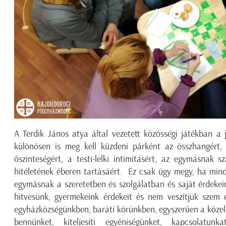
A Terdik János atya által vezetett közösségi játékban a
különösen is meg kell küzdeni párként az összhangért, 
őszinteségért, a testi-lelki intimitásért, az egymásnak 
hitéletének éberen tartásáért. Ez csak úgy megy, ha mind
egymásnak a szeretetben és szolgálatban és saját érdekeink
hitvesünk, gyermekeink érdekeit és nem veszítjük szem 
egyházközségünkben, baráti körünkben, egyszerűen a közelü
bennünket, kiteljesíti egyéniségünket, kapcsolatunka