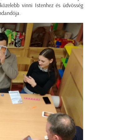
özelebb vinni Istenhez és üdvösség
ndandója.