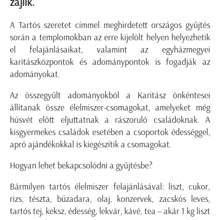
zajlik.
A Tartós szeretet címmel meghirdetett országos gyűjtés
során a templomokban az erre kijelölt helyen helyezhetik
el felajánlásaikat, valamint az egyházmegyei
karitászközpontok és adománypontok is fogadják az
adományokat.
Az összegyűlt adományokból a Karitász önkéntesei
állítanak össze élelmiszer-csomagokat, amelyeket még
húsvét előtt eljuttatnak a rászoruló családoknak. A
kisgyermekes családok esetében a csoportok édességgel,
apró ajándékokkal is kiegészítik a csomagokat.
Hogyan lehet bekapcsolódni a gyűjtésbe?
Bármilyen tartós élelmiszer felajánlásával: liszt, cukor,
rizs, tészta, búzadara, olaj, konzervek, zacskós leves,
tartós tej, keksz, édesség, lekvár, kávé, tea – akár 1 kg liszt