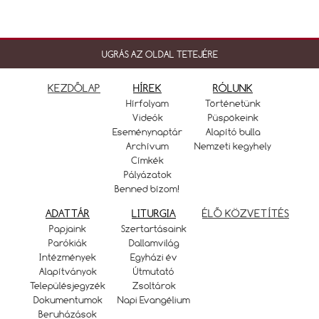
UGRÁS AZ OLDAL TETEJÉRE
KEZDŐLAP
HÍREK
RÓLUNK
Hírfolyam
Történetünk
Videók
Püspökeink
Eseménynaptár
Alapító bulla
Archívum
Nemzeti kegyhely
Címkék
Pályázatok
Benned bízom!
ADATTÁR
LITURGIA
ÉLŐ KÖZVETÍTÉS
Papjaink
Szertartásaink
Parókiák
Dallamvilág
Intézmények
Egyházi év
Alapítványok
Útmutató
Településjegyzék
Zsoltárok
Dokumentumok
Napi Evangélium
Beruházások