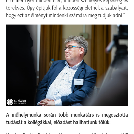
értelmet nyer minden élet, minden személyes képesség és
törekvés. Úgy építjük föl a közösségi életnek a szabályait,
hogy ezt az élményt mindenki számára meg tudjuk adni.”
A műhelymunka során több munkatárs is megosztotta
tudását a kollégákkal, előadást hallhattunk tőlük: