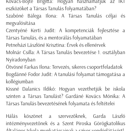
Kovács-Bojté Brigitta: Hogyan használhatjuk az IKT
eszközöket a Társas Tanulás folyamatában?
Szabóné Bálega Ilona: A Társas Tanulás céljai és
megvalósítása
Czentyéné Kerti Judit: A kompetenciák fejlesztése a
Társas Tanulás, és a mentorálás folyamatában
Petneházi Lászlóné Krisztina: Érvek és ellenérvek
Molnár Csilla: A Társas Tanulás bevezetése 1. osztályban
Nyíradonyban
Ötvösné Farkas Ilona: Tervezés, sikeres csoportfeladatok
Bogdánné Fodor Judit: A tanulási folyamat támogatása a
kollégiumban
Kissné Dalanics Ildikó: Hogyan vezethetjük be iskola
szinten a Társas Tanulást? Gardáné Kovács Mónika: A
Társas Tanulás bevezetésének folyamata és feltételei
Hálás köszönet a szervezőknek, Garda László
intézményvezetőnek és a Szent Piroska Görögkatolikus
Általános Iskola munkatársainak a szíves vendéglátásért!