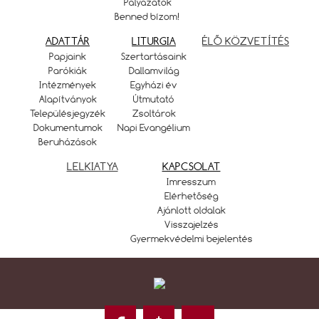
Pályázatok
Benned bízom!
ADATTÁR
LITURGIA
ÉLŐ KÖZVETÍTÉS
Papjaink
Szertartásaink
Parókiák
Dallamvilág
Intézmények
Egyházi év
Alapítványok
Útmutató
Településjegyzék
Zsoltárok
Dokumentumok
Napi Evangélium
Beruházások
LELKIATYA
KAPCSOLAT
Imresszum
Elérhetőség
Ajánlott oldalak
Visszajelzés
Gyermekvédelmi bejelentés