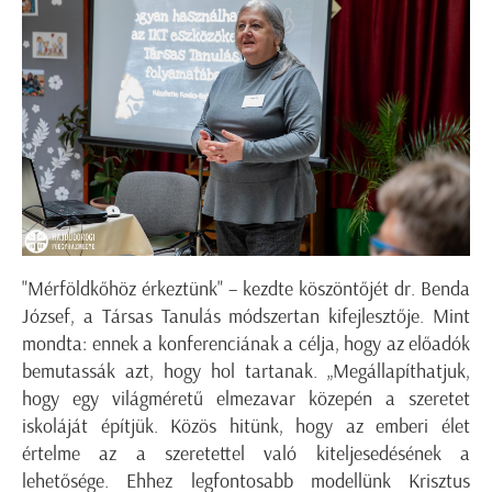
"Mérföldkőhöz érkeztünk" – kezdte köszöntőjét dr. Benda
József, a Társas Tanulás módszertan kifejlesztője. Mint
mondta: ennek a konferenciának a célja, hogy az előadók
bemutassák azt, hogy hol tartanak. „Megállapíthatjuk,
hogy egy világméretű elmezavar közepén a szeretet
iskoláját építjük. Közös hitünk, hogy az emberi élet
értelme az a szeretettel való kiteljesedésének a
lehetősége. Ehhez legfontosabb modellünk Krisztus