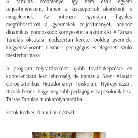
A tanulás eredményei így nem csak egyéni
teljesítményként, hanem a kiscsoportok sikereként is
megjelennek. Az intenzív egymásra figyelés
megtöbbszörözi a gyermekek teljesítményét, amihez
dinamikus, gondoskodó környezetet alakítunk ki. A Társas
Tanulás oktatási módszertan kerete, boldog gyermek,
kiegyensúlyozott, elismert pedagógus és elégedett szülő
mesterhármasa!
A program folytatásaként újabb továbbképzésre és
konferenciára lesz lehetőség, de immár a Szent Atanáz
Görögkatolikus Hittudományi Főiskolán, Nyíregyházán.
Bízunk benne, hogy még több pedagógus kapcsolódik be a
Társas Tanulás munkafolyamatába.
Fotók:Kedves Zilahi Enikő/BSZI