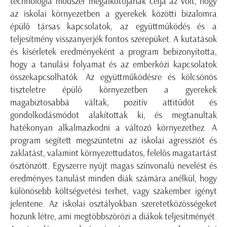
technológia módszer megalkotójának célja az volt, hogy
az iskolai környezetben a gyerekek közötti bizalomra
épülő társas kapcsolatok, az együttműködés és a
teljesítmény visszanyerjék fontos szerepüket. A kutatások
és kísérletek eredményeként a program bebizonyította,
hogy a tanulási folyamat és az emberközi kapcsolatok
összekapcsolhatók. Az együttműködésre és kölcsönös
tiszteletre épülő környezetben a gyerekek
magabiztosabbá váltak, pozitív attitűdöt és
gondolkodásmódot alakítottak ki, és megtanultak
hatékonyan alkalmazkodni a változó környezethez. A
program segített megszüntetni az iskolai agressziót és
zaklatást, valamint környezettudatos, felelős magatartást
ösztönzött. Egyszerre nyújt magas színvonalú nevelést és
eredményes tanulást minden diák számára anélkül, hogy
különösebb költségvetési terhet, vagy szakember igényt
jelentene. Az iskolai osztályokban szeretetközösségeket
hozunk létre, ami megtöbbszörözi a diákok teljesítményét.