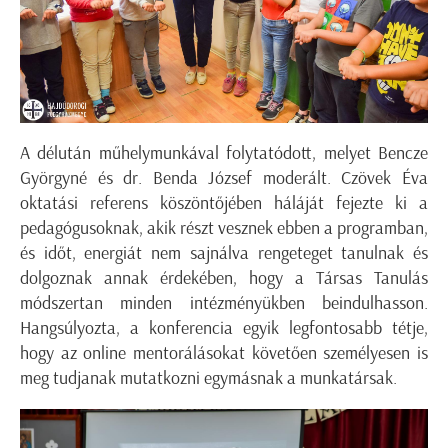
A délután műhelymunkával folytatódott, melyet Bencze
Györgyné és dr. Benda József moderált. Czövek Éva
oktatási referens köszöntőjében háláját fejezte ki a
pedagógusoknak, akik részt vesznek ebben a programban,
és időt, energiát nem sajnálva rengeteget tanulnak és
dolgoznak annak érdekében, hogy a Társas Tanulás
módszertan minden intézményükben beindulhasson.
Hangsúlyozta, a konferencia egyik legfontosabb tétje,
hogy az online mentorálásokat követően személyesen is
meg tudjanak mutatkozni egymásnak a munkatársak.