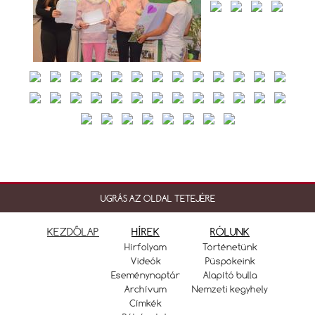
UGRÁS AZ OLDAL TETEJÉRE
KEZDŐLAP
HÍREK
RÓLUNK
Hírfolyam
Történetünk
Videók
Püspökeink
Eseménynaptár
Alapító bulla
Archívum
Nemzeti kegyhely
Címkék