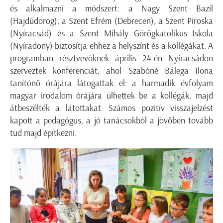
és alkalmazni a módszert: a Nagy Szent Bazil
(Hajdúdorog), a Szent Efrém (Debrecen), a Szent Piroska
(Nyíracsád) és a Szent Mihály Görögkatolikus Iskola
(Nyíradony) biztosítja ehhez a helyszínt és a kollégákat. A
programban résztvevőknek április 24-én Nyíracsádon
szerveztek konferenciát, ahol Szabóné Bálega Ilona
tanítónő órájára látogattak el: a harmadik évfolyam
magyar irodalom órájára ülhettek be a kollégák, majd
átbeszélték a látottakat. Számos pozitív visszajelzést
kapott a pedagógus, a jó tanácsokból a jövőben tovább
tud majd építkezni.