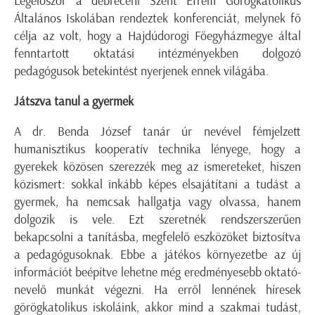
Legelőször a debreceni Szent Efrém Görögkatolikus
Általános Iskolában rendeztek konferenciát, melynek fő
célja az volt, hogy a Hajdúdorogi Főegyházmegye által
fenntartott oktatási intézményekben dolgozó
pedagógusok betekintést nyerjenek ennek világába.
Játszva tanul a gyermek
A dr. Benda József tanár úr nevével fémjelzett
humanisztikus kooperatív technika lényege, hogy a
gyerekek közösen szerezzék meg az ismereteket, hiszen
közismert: sokkal inkább képes elsajátítani a tudást a
gyermek, ha nemcsak hallgatja vagy olvassa, hanem
dolgozik is vele. Ezt szeretnék rendszerszerűen
bekapcsolni a tanításba, megfelelő eszközöket biztosítva
a pedagógusoknak. Ebbe a játékos környezetbe az új
információt beépítve lehetne még eredményesebb oktató-
nevelő munkát végezni. Ha erről lennének híresek
görögkatolikus iskoláink, akkor mind a szakmai tudást,