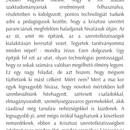
szaktudományainak eredményeit felhasználva,
részleteiben is kidolgozott, pontos technológiát tudunk
adni a pedagógusok kezébe, hogy a krisztusi szeretet
parancsának megfelelően haladjanak hivatásuk útján. Az
az út, amit mi építünk, az a szeretetközösségek
kialakításán keresztül vezet. Tegyetek tanítványommá
minden népet! - mondta Jézus. Ezen dolgozunk. Úgy
építjük fel ezt az utat, olyan technológiai pontossággal,
hogy ez sokak számára valóban megélhető élmény legyen.
Ez egy nagy feladat, de azt hiszem, hogy mégsem
tűzhetünk ki mást célként. Miért nem? Mert a mai kor
egyik legnagyobb hívása, hogy növekvő mértékben kell
szembesülnünk hitehagyott, szétesett családokkal,
elmagányosodott, személyiségzavaros gyermekekkel, akik
ráadásul még tanulási nehézségekkel is küzdenek. A
legnagyobb jó, amit mégis örökül hagyhatunk a következő
nemzedéknek, ebben a Krisztusi szeretetközössségben