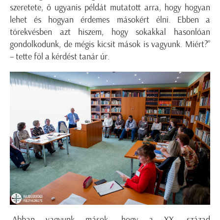
szeretete, ő ugyanis példát mutatott arra, hogy hogyan
lehet és hogyan érdemes másokért élni. Ebben a
törekvésben azt hiszem, hogy sokakkal hasonlóan
gondolkodunk, de mégis kicsit mások is vagyunk. Miért?”
– tette föl a kérdést tanár úr.
„Abban vagyunk mások, hogy a XX. század