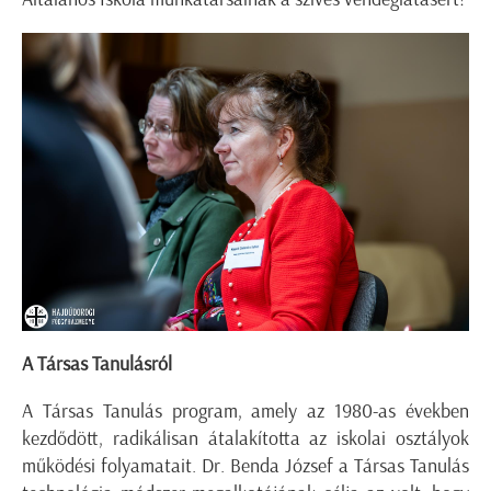
A Társas Tanulásról
A Társas Tanulás program, amely az 1980-as években
kezdődött, radikálisan átalakította az iskolai osztályok
működési folyamatait. Dr. Benda József a Társas Tanulás