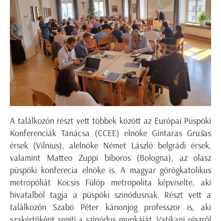
A találkozón részt vett többek között az Európai Püspöki
Konferenciák Tanácsa (CCEE) elnöke Gintaras Gru
š
as
érsek (Vilnius), alelnöke Német László belgrádi érsek,
valamint Matteo Zuppi bíboros (Bologna), az olasz
püspöki konferecia elnöke is. A magyar görögkatolikus
metropóliát Kocsis Fülöp metropolita képviselte, aki
hivatalból tagja a püspöki szinódusnak. Részt vett a
találkozón Szabó Péter kánonjog professzor is, aki
szakértőként segíti a szinódus munkáját. Vatikani részről