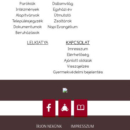
Parókiák
Dallamvilág
Intézmények
Egyházi év
Alapítványok
Útmutató
Településjegyzék
Zsoltárok
Dokumentumok
Napi Evangélium
Beruházások
LELKIATYA
KAPCSOLAT
Imresszum
Elérhetőség
Ajánlott oldalak
Visszajelzés
Gyermekvédelmi bejelentés
ÍRJON NEKÜNK
IMPRESSZUM