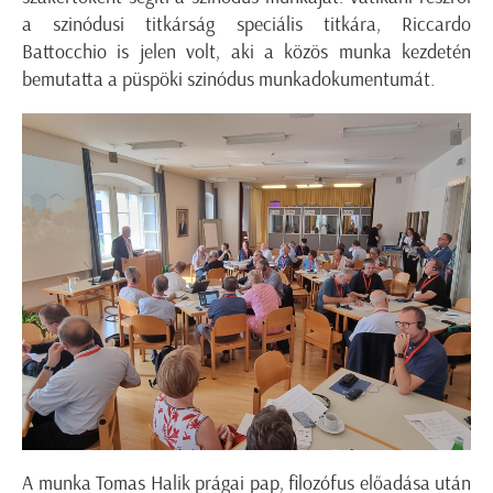
a szinódusi titkárság speciális titkára, Riccardo
Battocchio is jelen volt, aki a közös munka kezdetén
bemutatta a püspöki szinódus munkadokumentumát.
A munka Tomas Halik prágai pap, filozófus előadása után