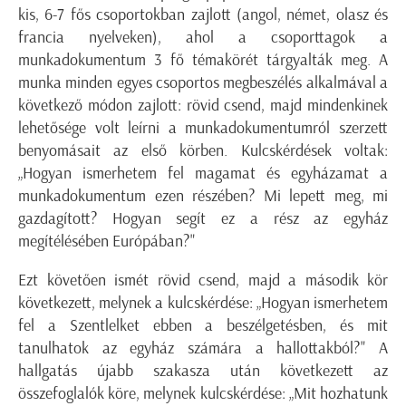
kis, 6-7 fős csoportokban zajlott (angol, német, olasz és
francia nyelveken), ahol a csoporttagok a
munkadokumentum 3 fő témakörét tárgyalták meg. A
munka minden egyes csoportos megbeszélés alkalmával a
következő módon zajlott: rövid csend, majd mindenkinek
lehetősége volt leírni a munkadokumentumról szerzett
benyomásait az első körben. Kulcskérdések voltak:
„Hogyan ismerhetem fel magamat és egyházamat a
munkadokumentum ezen részében? Mi lepett meg, mi
gazdagított? Hogyan segít ez a rész az egyház
megítélésében Európában?"
Ezt követően ismét rövid csend, majd a második kör
következett, melynek a kulcskérdése: „Hogyan ismerhetem
fel a Szentlelket ebben a beszélgetésben, és mit
tanulhatok az egyház számára a hallottakból?" A
hallgatás újabb szakasza után következett az
összefoglalók köre, melynek kulcskérdése: „Mit hozhatunk