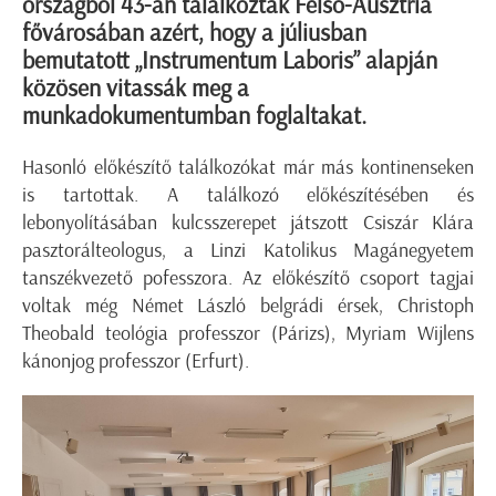
országból 43-an találkoztak Felső-Ausztria
fővárosában azért, hogy a júliusban
bemutatott „Instrumentum Laboris” alapján
közösen vitassák meg a
munkadokumentumban foglaltakat.
Hasonló előkészítő találkozókat már más kontinenseken
is tartottak. A találkozó előkészítésében és
lebonyolításában kulcsszerepet játszott Csiszár Klára
pasztorálteologus, a Linzi Katolikus Magánegyetem
tanszékvezető pofesszora. Az előkészítő csoport tagjai
voltak még Német László belgrádi érsek, Christoph
Theobald teológia professzor (Párizs), Myriam Wijlens
kánonjog professzor (Erfurt).