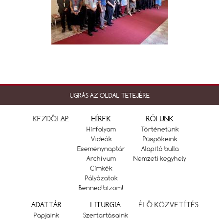
UGRÁS AZ OLDAL TETEJÉRE
KEZDŐLAP
HÍREK
RÓLUNK
Hírfolyam
Történetünk
Videók
Püspökeink
Eseménynaptár
Alapító bulla
Archívum
Nemzeti kegyhely
Címkék
Pályázatok
Benned bízom!
ADATTÁR
LITURGIA
ÉLŐ KÖZVETÍTÉS
Papjaink
Szertartásaink