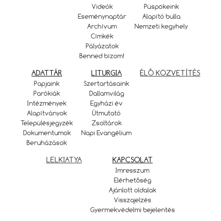
Videók
Püspökeink
Eseménynaptár
Alapító bulla
Archívum
Nemzeti kegyhely
Címkék
Pályázatok
Benned bízom!
ADATTÁR
LITURGIA
ÉLŐ KÖZVETÍTÉS
Papjaink
Szertartásaink
Parókiák
Dallamvilág
Intézmények
Egyházi év
Alapítványok
Útmutató
Településjegyzék
Zsoltárok
Dokumentumok
Napi Evangélium
Beruházások
LELKIATYA
KAPCSOLAT
Imresszum
Elérhetőség
Ajánlott oldalak
Visszajelzés
Gyermekvédelmi bejelentés