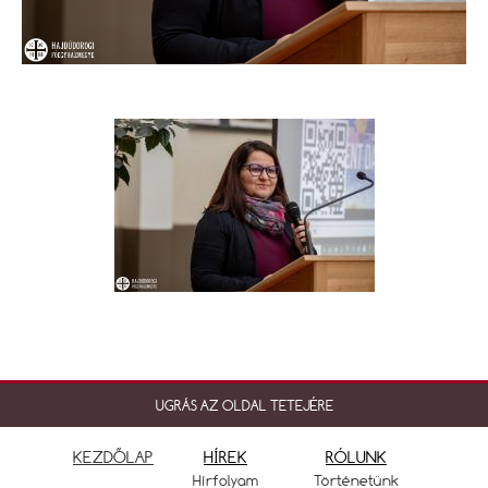
UGRÁS AZ OLDAL TETEJÉRE
KEZDŐLAP
HÍREK
RÓLUNK
Hírfolyam
Történetünk