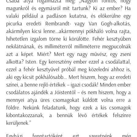
Csaba atya fogalmazta meg: „Nagyon fontos, hogy
magunkról és egymásról mit tartunk? Ki az ember? Ha
valaki például a padláson kutatna, és előkerülne egy
picurka eredeti Rembrandt- vagy Van Gogh-alkotás,
akármilyen kicsi lenne…akármennyi pókháló volna rajta,
hihetetlen izgalom törne ki körülötte. Fehér kesztyűben
nekilátnának, és milliméterről milliméterre megpucolnák
azt a képet. Miért? Mert egy nagy művész, egy zseni
alkotta? Isten. Egy keresztény ember ezzel a csodálattal,
ezzel a fehér kesztyűvel próbál meg közeledni ahhoz is,
aki egy kicsit pókhálósabb… Mert hiszem, hogy az eredeti
színei, a benne rejlő értékek – igazi csodák! Minden ember
csodálatos ajándék a Jóistentől – és nem hiszem, hogy a
mennyei atya üres csomagokat küldött volna erre a
földre. Nekünk feladatunk, hogy ezek a kis csomagok
kibontakozzanak, a bennük lévő értékek felszínre
kerüljenek.”
Egyházi fenntartóként ezt szeretnénk még