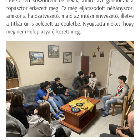
Először én köszöntem be nekik, amire azt gondolták a
főpásztor érkezett meg. Ez még eljátszódott néhányszor,
amikor a hálózatvezető, majd az intézményvezető, illetve
a titkár úr is belépett az épületbe. Nyugtattam őket, hogy
még nem Fülöp atya érkezett meg.