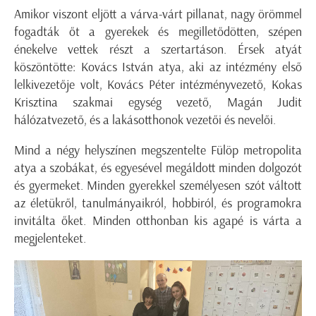
Amikor viszont eljött a várva-várt pillanat, nagy örömmel
fogadták őt a gyerekek és megilletődötten, szépen
énekelve vettek részt a szertartáson. Érsek atyát
köszöntötte: Kovács István atya, aki az intézmény első
lelkivezetője volt, Kovács Péter intézményvezető, Kokas
Krisztina szakmai egység vezető, Magán Judit
hálózatvezető, és a lakásotthonok vezetői és nevelői.
Mind a négy helyszínen megszentelte Fülöp metropolita
atya a szobákat, és egyesével megáldott minden dolgozót
és gyermeket. Minden gyerekkel személyesen szót váltott
az életükről, tanulmányaikról, hobbiról, és programokra
invitálta őket. Minden otthonban kis agapé is várta a
megjelenteket.