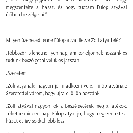
megszentelte a házat, és hogy tudtam Fülöp atyával
élőben beszélgetni.”
Milyen üzeneted lenne Fülöp atya illetve Zoli atya felé?
„Többször is lehetne ilyen nap, amikor eljönnek hozzánk és
tudunk beszélgetni velük és játszani.”
„Szeretem.”
„Zoli atyának: nagyon jó imádkozni vele. Fülöp atyának:
Szeretettel várom, hogy újra eljöjjön hozzánk.”
„Zoli atyával nagyon jók a beszélgetések meg a játékok.
Jöhetne minden nap. Fülöp atya: jó, hogy megszentelte a
házat és így sokkal jobb lesz.”