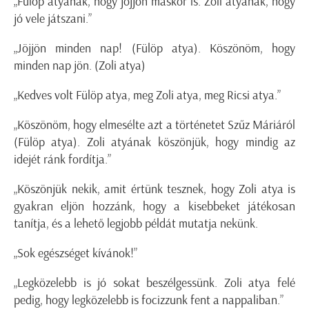
„Fülöp atyának, hogy jöjjön máskor is. Zoli atyának, hogy
jó vele játszani.”
„Jöjjön minden nap! (Fülöp atya). Köszönöm, hogy
minden nap jön. (Zoli atya)
„Kedves volt Fülöp atya, meg Zoli atya, meg Ricsi atya.”
„Köszönöm, hogy elmesélte azt a történetet Szűz Máriáról
(Fülöp atya). Zoli atyának köszönjük, hogy mindig az
idejét ránk fordítja.”
„Köszönjük nekik, amit értünk tesznek, hogy Zoli atya is
gyakran eljön hozzánk, hogy a kisebbeket játékosan
tanítja, és a lehető legjobb példát mutatja nekünk.
„Sok egészséget kívánok!”
„Legközelebb is jó sokat beszélgessünk. Zoli atya felé
pedig, hogy legközelebb is focizzunk fent a nappaliban.”