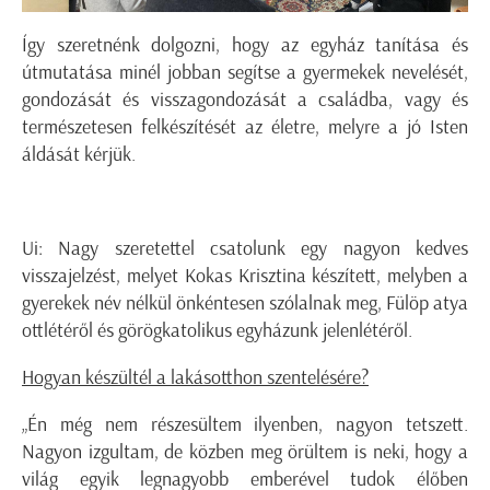
Így szeretnénk dolgozni, hogy az egyház tanítása és
útmutatása minél jobban segítse a gyermekek nevelését,
gondozását és visszagondozását a családba, vagy és
természetesen felkészítését az életre, melyre a jó Isten
áldását kérjük.
Ui: Nagy szeretettel csatolunk egy nagyon kedves
visszajelzést, melyet Kokas Krisztina készített, melyben a
gyerekek név nélkül önkéntesen szólalnak meg, Fülöp atya
ottlétéről és görögkatolikus egyházunk jelenlétéről.
Hogyan készültél a lakásotthon szentelésére?
„Én még nem részesültem ilyenben, nagyon tetszett.
Nagyon izgultam, de közben meg örültem is neki, hogy a
világ egyik legnagyobb emberével tudok élőben