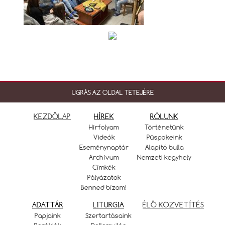
UGRÁS AZ OLDAL TETEJÉRE
KEZDŐLAP
HÍREK
RÓLUNK
Hírfolyam
Történetünk
Videók
Püspökeink
Eseménynaptár
Alapító bulla
Archívum
Nemzeti kegyhely
Címkék
Pályázatok
Benned bízom!
ADATTÁR
LITURGIA
ÉLŐ KÖZVETÍTÉS
Papjaink
Szertartásaink