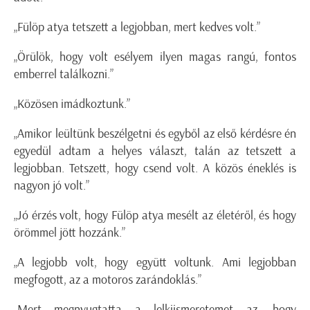
„Fülöp atya tetszett a legjobban, mert kedves volt.”
„Örülök, hogy volt esélyem ilyen magas rangú, fontos
emberrel találkozni.”
„Közösen imádkoztunk.”
„Amikor leültünk beszélgetni és egyből az első kérdésre én
egyedül adtam a helyes választ, talán az tetszett a
legjobban. Tetszett, hogy csend volt. A közös éneklés is
nagyon jó volt.”
„Jó érzés volt, hogy Fülöp atya mesélt az életéről, és hogy
örömmel jött hozzánk.”
„A legjobb volt, hogy együtt voltunk. Ami legjobban
megfogott, az a motoros zarándoklás.”
„Mert megnyugtatta a lelkiismeretemet az, hogy