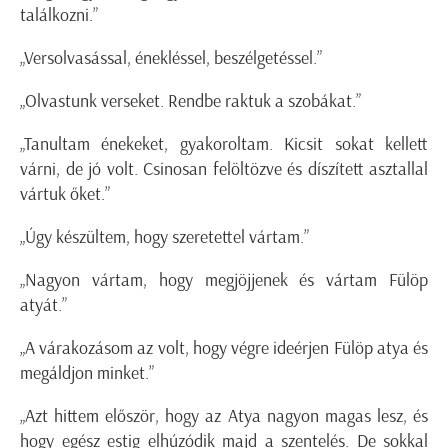
találkozni.”
„Versolvasással, énekléssel, beszélgetéssel.”
„Olvastunk verseket. Rendbe raktuk a szobákat.”
„Tanultam énekeket, gyakoroltam. Kicsit sokat kellett
várni, de jó volt. Csinosan felöltözve és díszített asztallal
vártuk őket.”
„Úgy készültem, hogy szeretettel vártam.”
„Nagyon vártam, hogy megjöjjenek és vártam Fülöp
atyát.”
„A várakozásom az volt, hogy végre ideérjen Fülöp atya és
megáldjon minket.”
„Azt hittem először, hogy az Atya nagyon magas lesz, és
hogy egész estig elhúzódik majd a szentelés. De sokkal