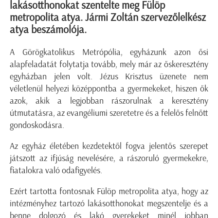
lakásotthonokat szentelte meg Fülöp
metropolita atya. Jármi Zoltán szervezőlelkész
atya beszámolója.
A Görögkatolikus Metrópólia, egyházunk azon ősi
alapfeladatát folytatja tovább, mely már az őskeresztény
egyházban jelen volt. Jézus Krisztus üzenete nem
véletlenül helyezi középpontba a gyermekeket, hiszen ők
azok, akik a legjobban rászorulnak a keresztény
útmutatásra, az evangéliumi szeretetre és a felelős felnőtt
gondoskodásra.
Az egyház életében kezdetektől fogva jelentős szerepet
játszott az ifjúság nevelésére, a rászoruló gyermekekre,
fiatalokra való odafigyelés.
Ezért tartotta fontosnak Fülöp metropolita atya, hogy az
intézményhez tartozó lakásotthonokat megszentelje és a
benne dolgozó és lakó gyerekeket minél jobban