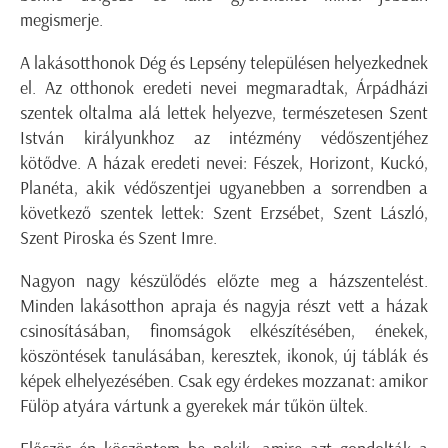
megismerje.
A lakásotthonok Dég és Lepsény településen helyezkednek
el. Az otthonok eredeti nevei megmaradtak, Árpádházi
szentek oltalma alá lettek helyezve, természetesen Szent
István királyunkhoz az intézmény védőszentjéhez
kötődve. A házak eredeti nevei: Fészek, Horizont, Kuckó,
Planéta, akik védőszentjei ugyanebben a sorrendben a
következő szentek lettek: Szent Erzsébet, Szent László,
Szent Piroska és Szent Imre.
Nagyon nagy készülődés előzte meg a házszentelést.
Minden lakásotthon apraja és nagyja részt vett a házak
csinosításában, finomságok elkészítésében, énekek,
köszöntések tanulásában, keresztek, ikonok, új táblák és
képek elhelyezésében. Csak egy érdekes mozzanat: amikor
Fülöp atyára vártunk a gyerekek már tűkön ültek.