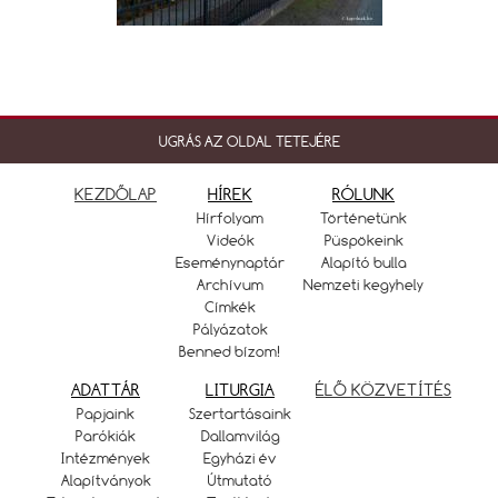
UGRÁS AZ OLDAL TETEJÉRE
KEZDŐLAP
HÍREK
RÓLUNK
Hírfolyam
Történetünk
Videók
Püspökeink
Eseménynaptár
Alapító bulla
Archívum
Nemzeti kegyhely
Címkék
Pályázatok
Benned bízom!
ADATTÁR
LITURGIA
ÉLŐ KÖZVETÍTÉS
Papjaink
Szertartásaink
Parókiák
Dallamvilág
Intézmények
Egyházi év
Alapítványok
Útmutató