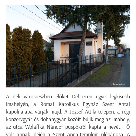
A déli városrészben élőket Debrecen egyik legkisebb
imahelyén, a Római Katolikus Egyház Szent Antal
kápolnájába várják majd. A József Attila-telepen, a régi
konzervgyár és dohánygyár között bújik meg az imahely,
az utca Wolaffka Nándor püspökről kapta a nevét. Ő
volt annak idején a Szent Anna-templom plébánosa. A