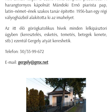
harangtornyos kápolnát Mándoki Ernő piarista pap,
latin–német–ének szakos tanár építette. 1956-ban egy régi
vályogházból alakította ki az imahelyet.
Az itt élő görögkatolikus hívek minden lelkipásztori
ügyben (keresztelés, esketés, temetés, betegek kenete,
stb.) ezentúl Gergely atyát kereshetik.
Telefon: 30/55-99-672
E-mail:
gergely@gmx.net