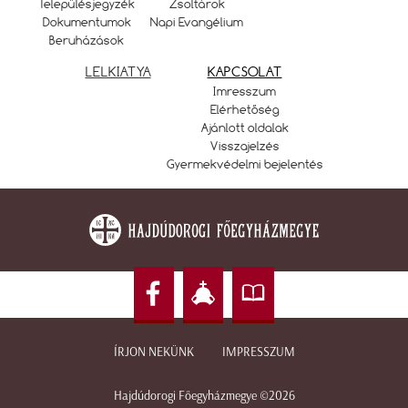
Településjegyzék
Zsoltárok
Dokumentumok
Napi Evangélium
Beruházások
LELKIATYA
KAPCSOLAT
Imresszum
Elérhetőség
Ajánlott oldalak
Visszajelzés
Gyermekvédelmi bejelentés
ÍRJON NEKÜNK
IMPRESSZUM
Hajdúdorogi Főegyházmegye ©2026