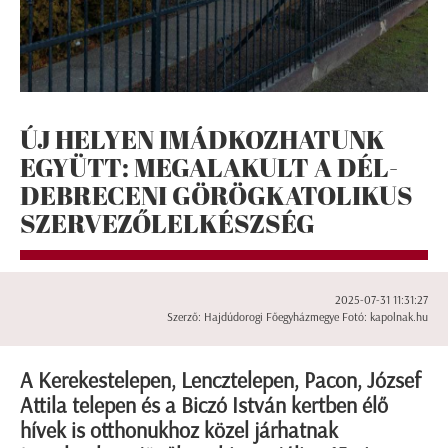
ÚJ HELYEN IMÁDKOZHATUNK
EGYÜTT: MEGALAKULT A DÉL-
DEBRECENI GÖRÖGKATOLIKUS
SZERVEZŐLELKÉSZSÉG
2025-07-31 11:31:27
Szerző: Hajdúdorogi Főegyházmegye Fotó: kapolnak.hu
A Kerekestelepen, Lencztelepen, Pacon, József
Attila telepen és a Biczó István kertben élő
hívek is otthonukhoz közel járhatnak