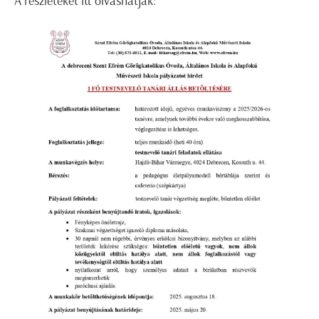
A részleteket itt olvashatják: