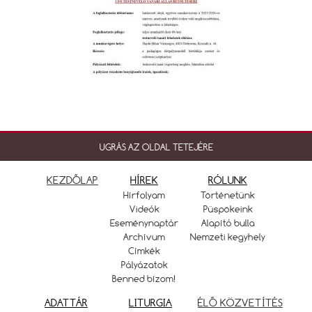
UGRÁS AZ OLDAL TETEJÉRE
KEZDŐLAP
HÍREK
RÓLUNK
Hírfolyam
Történetünk
Videók
Püspökeink
Eseménynaptár
Alapító bulla
Archívum
Nemzeti kegyhely
Címkék
Pályázatok
Benned bízom!
ADATTÁR
LITURGIA
ÉLŐ KÖZVETÍTÉS