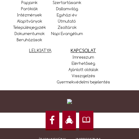
Papjaink
Szertartásaink
Parókiák
Dallamvilág
Intézmények
Egyházi év
Alapítványok
Útmutató
Településjegyzék
Zsoltárok
Dokumentumok
Napi Evangélium
Beruházások
LELKIATYA
KAPCSOLAT
Imresszum
Elérhetőség
Ajánlott oldalak
Visszajelzés
Gyermekvédelmi bejelentés