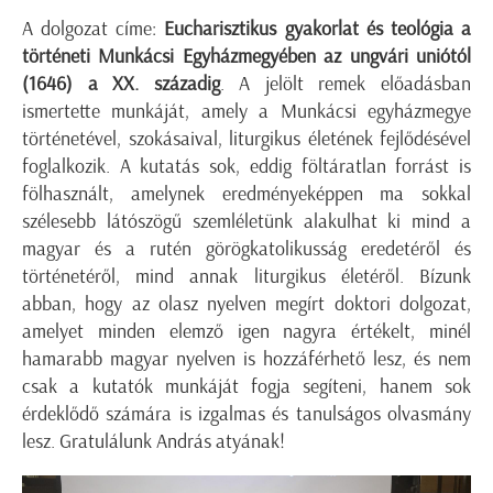
A dolgozat címe:
Eucharisztikus gyakorlat és teológia a
történeti Munkácsi Egyházmegyében az ungvári uniótól
(1646) a XX. századig
. A jelölt remek előadásban
ismertette munkáját, amely a Munkácsi egyházmegye
történetével, szokásaival, liturgikus életének fejlődésével
foglalkozik. A kutatás sok, eddig föltáratlan forrást is
fölhasznált, amelynek eredményeképpen ma sokkal
szélesebb látószögű szemléletünk alakulhat ki mind a
magyar és a rutén görögkatolikusság eredetéről és
történetéről, mind annak liturgikus életéről. Bízunk
abban, hogy az olasz nyelven megírt doktori dolgozat,
amelyet minden elemző igen nagyra értékelt, minél
hamarabb magyar nyelven is hozzáférhető lesz, és nem
csak a kutatók munkáját fogja segíteni, hanem sok
érdeklődő számára is izgalmas és tanulságos olvasmány
lesz. Gratulálunk András atyának!