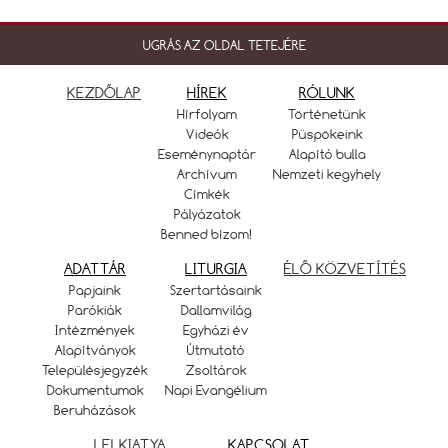
UGRÁS AZ OLDAL TETEJÉRE
KEZDŐLAP
HÍREK
RÓLUNK
Hírfolyam
Történetünk
Videók
Püspökeink
Eseménynaptár
Alapító bulla
Archívum
Nemzeti kegyhely
Címkék
Pályázatok
Benned bízom!
ADATTÁR
LITURGIA
ÉLŐ KÖZVETÍTÉS
Papjaink
Szertartásaink
Parókiák
Dallamvilág
Intézmények
Egyházi év
Alapítványok
Útmutató
Településjegyzék
Zsoltárok
Dokumentumok
Napi Evangélium
Beruházások
LELKIATYA
KAPCSOLAT