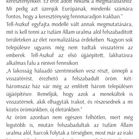
keresztényekkel. Ez erőt adott nekünk a megmaradáshoz.
Mi pedig azt üzenjük Európának, mindenki számára
fontos, hogy a kereszténység fennmaradjon Irakban."
Tell-Aszkuf egyfajta modellé vált annak megmutatására,
mit is kell tenni az Iszlám Állam uralma alól felszabadított
területeken az élet normalizálása érdekében. Nagyon sok
településre ugyanis még nem tudtak visszatérni az
emberek. Tell-Aszkuf az első újjáépített, lakhatásra
alkalmas falu a ninivei fennsíkon.
„A lakosság hálaadó szentmiséken vesz részt, ünnepli a
visszatérést, érezhető a felszabadult öröm. Két-
háromszáz ház vár még az említett három településen
újjáépítésre. Reméljük, hogy azok a menekültek is
visszatérnek, akik elhagyták Irakot, és részesednek a mi
közös örömünkben, új életünkben."
Az öröm azonban nem egészen felhőtlen, mert még
legutóbb is, miután felszabadultak az Iszlám Állam
uralma alól, harcok folytak a térségben, most már az iraki