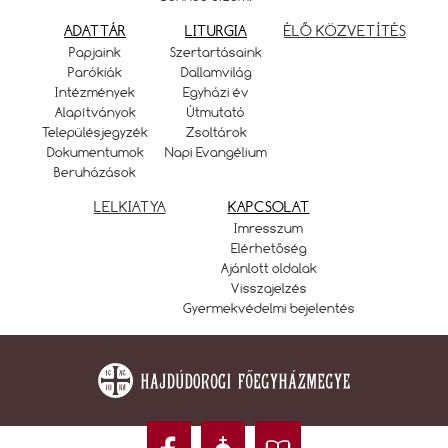
ADATTÁR
LITURGIA
ÉLŐ KÖZVETÍTÉS
Papjaink
Szertartásaink
Parókiák
Dallamvilág
Intézmények
Egyházi év
Alapítványok
Útmutató
Településjegyzék
Zsoltárok
Dokumentumok
Napi Evangélium
Beruházások
LELKIATYA
KAPCSOLAT
Imresszum
Elérhetőség
Ajánlott oldalak
Visszajelzés
Gyermekvédelmi bejelentés