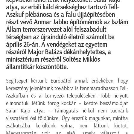
atya, az erbili káld érsekséghez tartozó Tell-
Aszkuf plébánosa és a falu újjáépítésében
részt vevő Anmar Jabbo építőmérnök az Iszlám
Állam terrorszervezet alól felszabadult
térségben az újrainduló életről számolt be
április 26-án. A vendégeket az egyetem
részéről Major Balázs dékánhelytettes, a
minisztérium részéről Soltész Miklós
államtitkár köszöntötte.
Segítséget kértünk Európától annak érdekében, hogy
keresztény jelenlétünk továbbra is fennmaradhasson Tell-
Aszkufban és a környező településeken. Több helyütt
elmondtuk, létünk forog kockán – kezdte beszámolóját
Salar Kajo atya. – Támogatás nélkül nem tudnánk
visszatérni ősi földünkre. Úgy éreztük magunkat, mintha
zsákutcába kerültünk volna, nem láttunk kiutat.
Magyarország volt az első, amely válaszolt a