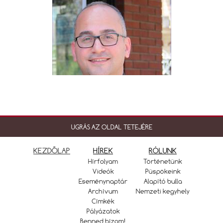
UGRÁS AZ OLDAL TETEJÉRE
KEZDŐLAP
HÍREK
RÓLUNK
Hírfolyam
Történetünk
Videók
Püspökeink
Eseménynaptár
Alapító bulla
Archívum
Nemzeti kegyhely
Címkék
Pályázatok
Benned bízom!