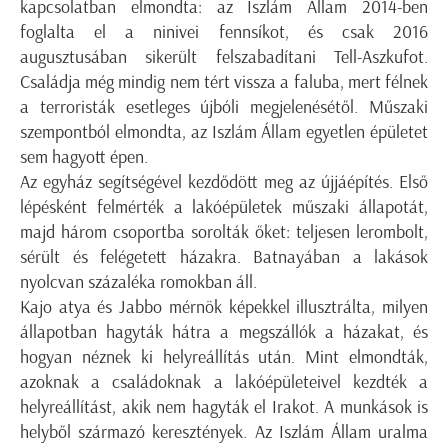
kapcsolatban elmondta: az Iszlám Állam 2014-ben
foglalta el a ninivei fennsíkot, és csak 2016
augusztusában sikerült felszabadítani Tell-Aszkufot.
Családja még mindig nem tért vissza a faluba, mert félnek
a terroristák esetleges újbóli megjelenésétől. Műszaki
szempontból elmondta, az Iszlám Állam egyetlen épületet
sem hagyott épen.
Az egyház segítségével kezdődött meg az újjáépítés. Első
lépésként felmérték a lakóépületek műszaki állapotát,
majd három csoportba sorolták őket: teljesen lerombolt,
sérült és felégetett házakra. Batnayában a lakások
nyolcvan százaléka romokban áll.
Kajo atya és Jabbo mérnök képekkel illusztrálta, milyen
állapotban hagyták hátra a megszállók a házakat, és
hogyan néznek ki helyreállítás után. Mint elmondták,
azoknak a családoknak a lakóépületeivel kezdték a
helyreállítást, akik nem hagyták el Irakot. A munkások is
helyből származó keresztények. Az Iszlám Állam uralma