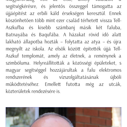
segítségkérésre, és jelentős összeggel támogatta az
újjáépítést az erbili káld érsekségen keresztül. Ennek
köszönhetően több mint ezer család térhetett vissza Tell-
Aszkufba és kisebb számbanj másik két faluba,
Batnayába és Baqufába. A házakat rövid idő alatt
lakható állapotba hozták – folytatta az atya – és újra
megnyílt az iskola. Az elsők között építették újjá Tell-
Aszkuf templomát, amely az életnek, a reménynek a
szimbóluma. Helyreállították a közösségi épületeket, s
magyar segítséggel hozzájárultak a falu elektromos
rendszerének és vízszolgáltatásának újbóli
működtetéséhez. Emellett futotta még az utcák,
közterületek rendezésére is.