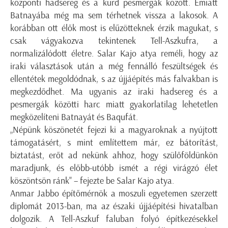
központi hadsereg és a kurd pesmergák között. Emiatt
Batnayába még ma sem térhetnek vissza a lakosok. A
korábban ott élők most is elűzötteknek érzik magukat, s
csak vágyakozva tekintenek Tell-Aszkufra, a
normalizálódott életre. Salar Kajo atya reméli, hogy az
iraki választások után a még fennálló feszültségek és
ellentétek megoldódnak, s az újjáépítés más falvakban is
megkezdődhet. Ma ugyanis az iraki hadsereg és a
pesmergák közötti harc miatt gyakorlatilag lehetetlen
megközelíteni Batnayát és Baqufát.
„Népünk köszönetét fejezi ki a magyaroknak a nyújtott
támogatásért, s mint említettem már, ez bátorítást,
biztatást, erőt ad nekünk ahhoz, hogy szülőföldünkön
maradjunk, és előbb-utóbb ismét a régi virágzó élet
köszöntsön ránk" – fejezte be Salar Kajo atya.
Anmar Jabbo építőmérnök a moszuli egyetemen szerzett
diplomát 2013-ban, ma az északi újjáépítési hivatalban
dolgozik. A Tell-Aszkuf faluban folyó építkezésekkel