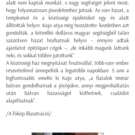
alatt nem kaptak munkát, s nagy segítséget jelent most,
hogy folyamatosan jövedelemhez jutnak. Az ezer házat, a
templomot és a közösségi épületeket egy év alatt
állították helyre. Kajo atya még hozzátette: kezdetben azt
gondolták, a kétmillió dolláros magyar segítségből talán
százötven házat hozhatnak helyre – ennyire adtak
ajánlatot építőipari cégek –, „de inkább magunk láttunk
neki, és sokkal többre jutottunk".
A közösségi ház megnyitását fesztivállal, több ezer ember
részvételével ünnepelték a legutóbbi napokban. S ami a
legfontosabb, emelte ki Kajo atya, „a fiatalok immár
bátran gondolhatnak a jövőjükre, annyi megpróbáltatás
után bátran házasságot köthetnek, családot
alapíthatnak".
/A főkép illusztráció/