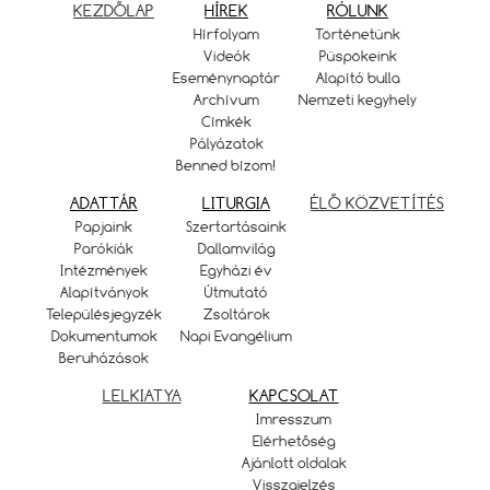
KEZDŐLAP
HÍREK
RÓLUNK
Hírfolyam
Történetünk
Videók
Püspökeink
Eseménynaptár
Alapító bulla
Archívum
Nemzeti kegyhely
Címkék
Pályázatok
Benned bízom!
ADATTÁR
LITURGIA
ÉLŐ KÖZVETÍTÉS
Papjaink
Szertartásaink
Parókiák
Dallamvilág
Intézmények
Egyházi év
Alapítványok
Útmutató
Településjegyzék
Zsoltárok
Dokumentumok
Napi Evangélium
Beruházások
LELKIATYA
KAPCSOLAT
Imresszum
Elérhetőség
Ajánlott oldalak
Visszajelzés