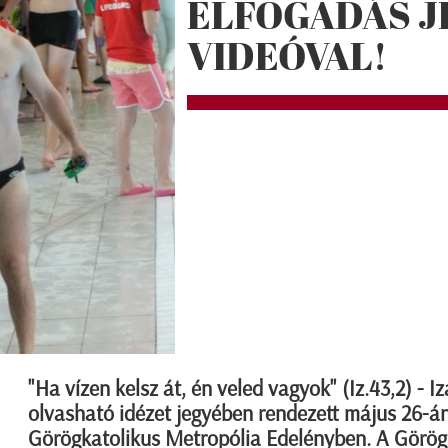
ELFOGADÁS J
VIDEÓVAL!
"Ha vízen kelsz át, én veled vagyok" (Iz.43,2) - 
olvasható idézet jegyében rendezett május 26-án
Görögkatolikus Metropólia Edelényben. A Görö