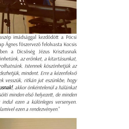
aszép imádsággal kezdődött a Pócsi
Pap Ágnes főszervező felolvasta Kocsis
ében a Dicsőség Jézus Krisztusnak
nhetünk, az erőnket, a kitartásunkat,
orolhatnánk. Istennek köszönhetjük az
ndezhetjük, mindent. Erre a kézenfekvő
k vesszük, ritkán jut eszünkbe, hogy
usnak!
, akkor önkéntelenül a hálánkat
csőíti minden első helyezett, de minden
 indul ezen a különleges versenyen.
alamivel ezen a rendezvényen
.”