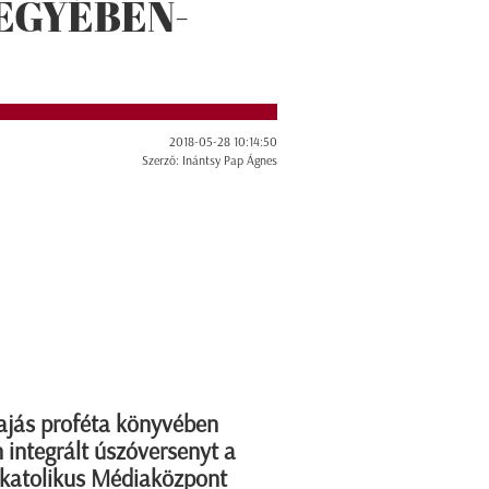
EGYÉBEN-
2018-05-28 10:14:50
Szerző: Inántsy Pap Ágnes
Izajás proféta könyvében
 integrált úszóversenyt a
gkatolikus Médiaközpont