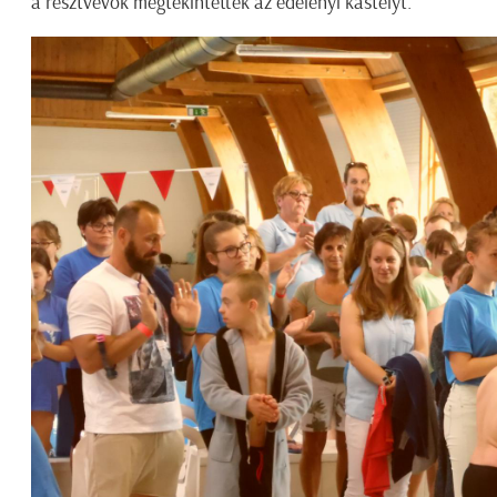
a résztvevők megtekintették az edelényi kastélyt.