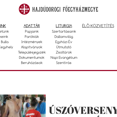
UNK
ADATTÁR
LITURGIA
ÉLŐ KÖZVETÍTÉS
etünk
Papjaink
Szertartásaink
keink
Parókiák
Dallamvilág
 Bulla
Intézmények
Egyházi Év
Kegyhely
Alapítványok
Útmutató
Településjegyzék
Zsoltárok
Dokumentumok
Napi Evangélium
Beruházások
Szentírás
ÚSZÓVERSENY