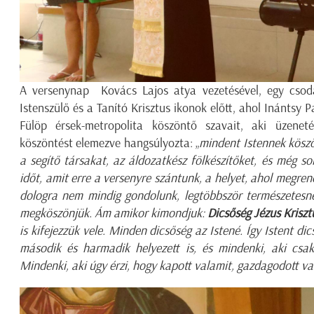
A versenynap Kovács Lajos atya vezetésével, egy csod
Istenszülő és a Tanító Krisztus ikonok előtt, ahol Inántsy 
Fülöp érsek-metropolita köszöntő szavait, aki üzenet
köszöntést elemezve hangsúlyozta: „
mindent Istennek köszö
a segítő társakat, az áldozatkész fölkészítőket, és még s
időt, amit erre a versenyre szántunk, a helyet, ahol megre
dologra nem mindig gondolunk, legtöbbször természetesne
megköszönjük. Ám amikor kimondjuk:
Dicsőség Jézus Kriszt
is kifejezzük vele. Minden dicsőség az Istené. Így Istent di
második és harmadik helyezett is, és mindenki, aki csak
Mindenki, aki úgy érzi, hogy kapott valamit, gazdagodott v