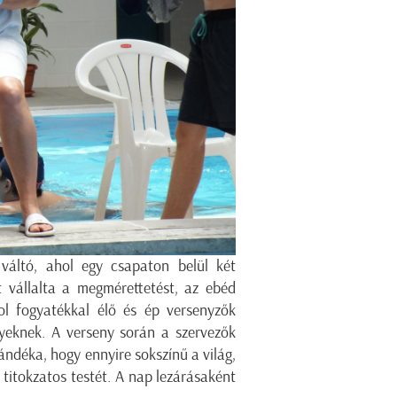
 váltó, ahol egy csapaton belül két
t vállalta a megmérettetést, az ebéd
ol fogyatékkal élő és ép versenyzők
yeknek. A verseny során a szervezők
ndéka, hogy ennyire sokszínű a világ,
titokzatos testét. A nap lezárásaként