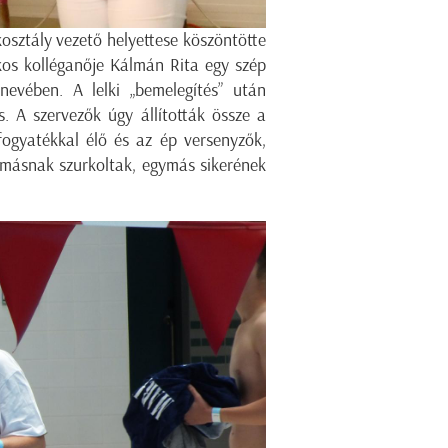
osztály vezető helyettese köszöntötte
akos kolléganője Kálmán Rita egy szép
nevében. A lelki „bemelegítés” után
. A szervezők úgy állították össze a
ogyatékkal élő és az ép versenyzők,
gymásnak szurkoltak, egymás sikerének