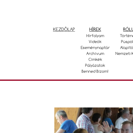
KEZDŐLAP
HÍREK
RÓL
Hírfolyam
Történ
Videók
Püspö
Eseménynaptár
Alapító
Archívum
Nemzeti 
Címkék
Pályázatok
Benned Bízom!