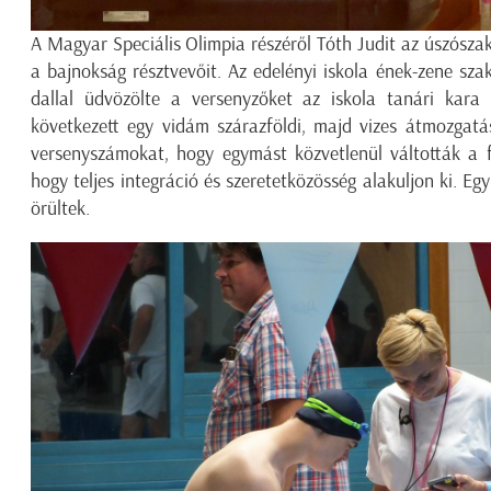
A Magyar Speciális Olimpia részéről Tóth Judit az úszószak
a bajnokság résztvevőit. Az edelényi iskola ének-zene sz
dallal üdvözölte a versenyzőket az iskola tanári kara 
következett egy vidám szárazföldi, majd vizes átmozgatás
versenyszámokat, hogy egymást közvetlenül váltották a f
hogy teljes integráció és szeretetközösség alakuljon ki. E
örültek.