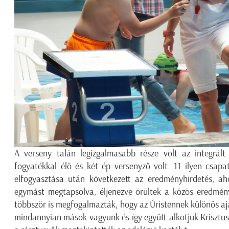
A verseny talán legizgalmasabb része volt az integrált
fogyatékkal élő és két ép versenyző volt. 11 ilyen csapa
elfogyasztása után következett az eredményhirdetés, ah
egymást megtapsolva, éljenezve örültek a közös eredmén
többször is megfogalmazták, hogy az Úristennek különös ajá
mindannyian mások vagyunk és így együtt alkotjuk Krisztus 