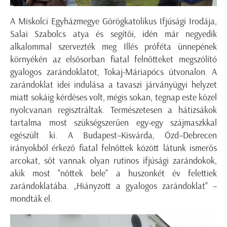
A Miskolci Egyházmegye Görögkatolikus Ifjúsági Irodája,
Salai Szabolcs atya és segítői, idén már negyedik
alkalommal szervezték meg Illés próféta ünnepének
környékén az elsősorban fiatal felnőtteket megszólító
gyalogos zarándoklatot, Tokaj-Máriapócs útvonalon. A
zarándoklat idei indulása a tavaszi járványügyi helyzet
miatt sokáig kérdéses volt, mégis sokan, tegnap este közel
nyolcvanan regisztráltak. Természetesen a hátizsákok
tartalma most szükségszerűen egy-egy szájmaszkkal
egészült ki. A Budapest–Kisvárda, Ózd–Debrecen
irányokból érkező fiatal felnőttek között látunk ismerős
arcokat, sőt vannak olyan rutinos ifjúsági zarándokok,
akik most "nőttek bele" a huszonkét év felettiek
zarándoklatába. „Hiányzott a gyalogos zarándoklat" –
mondták el.