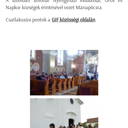
A szombati útvonal Nyíregyházi indulással, Oros és
Napkor községek érintésével vezet Máriapócsra.
Csatlakozási pontok a
GIF közösségi oldalán
.