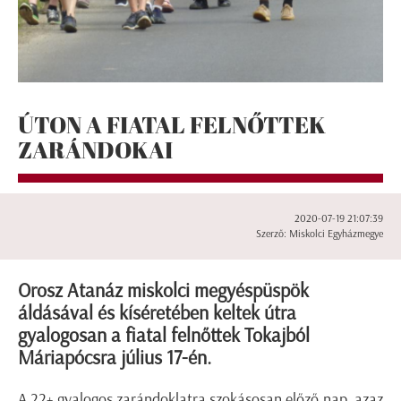
ÚTON A FIATAL FELNŐTTEK
ZARÁNDOKAI
2020-07-19 21:07:39
Szerző: Miskolci Egyházmegye
Orosz Atanáz miskolci megyéspüspök
áldásával és kíséretében keltek útra
gyalogosan a fiatal felnőttek Tokajból
Máriapócsra július 17-én.
A 22+ gyalogos zarándoklatra szokásosan előző nap, azaz