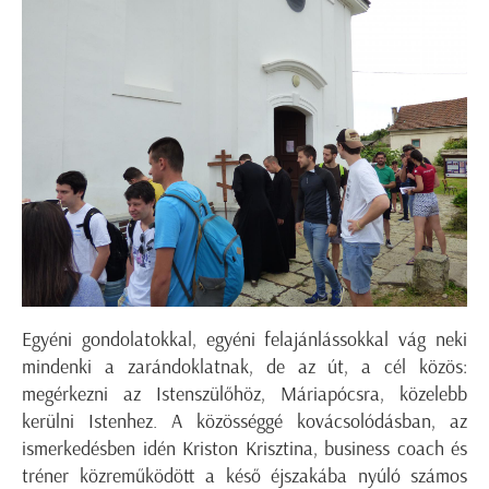
Egyéni gondolatokkal, egyéni felajánlássokkal vág neki
mindenki a zarándoklatnak, de az út, a cél közös:
megérkezni az Istenszülőhöz, Máriapócsra, közelebb
kerülni Istenhez. A közösséggé kovácsolódásban, az
ismerkedésben idén Kriston Krisztina, business coach és
tréner közreműködött a késő éjszakába nyúló számos