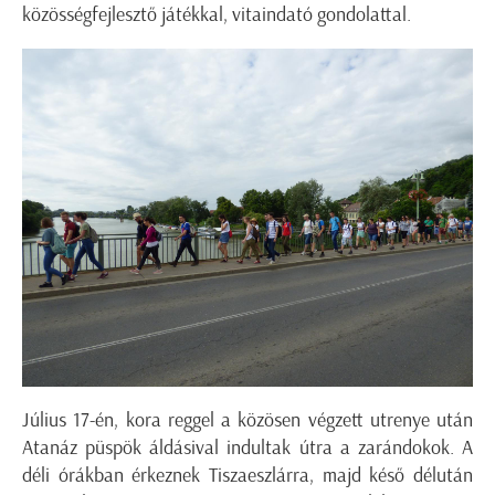
közösségfejlesztő játékkal, vitaindató gondolattal.
Július 17-én, kora reggel a közösen végzett utrenye után
Atanáz püspök áldásival indultak útra a zarándokok. A
déli órákban érkeznek Tiszaeszlárra, majd késő délután