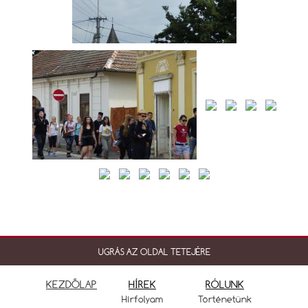
UGRÁS AZ OLDAL TETEJÉRE
KEZDŐLAP
HÍREK
RÓLUNK
Hírfolyam
Történetünk