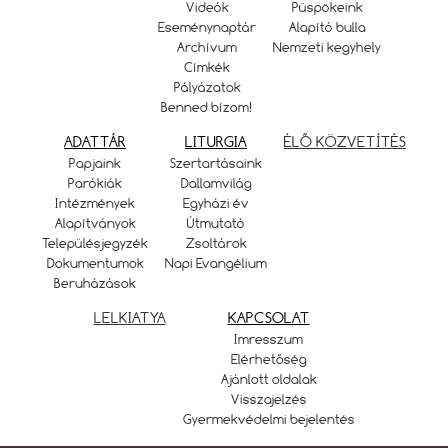
Videók
Püspökeink
Eseménynaptár
Alapító bulla
Archívum
Nemzeti kegyhely
Címkék
Pályázatok
Benned bízom!
ADATTÁR
LITURGIA
ÉLŐ KÖZVETÍTÉS
Papjaink
Szertartásaink
Parókiák
Dallamvilág
Intézmények
Egyházi év
Alapítványok
Útmutató
Településjegyzék
Zsoltárok
Dokumentumok
Napi Evangélium
Beruházások
LELKIATYA
KAPCSOLAT
Imresszum
Elérhetőség
Ajánlott oldalak
Visszajelzés
Gyermekvédelmi bejelentés