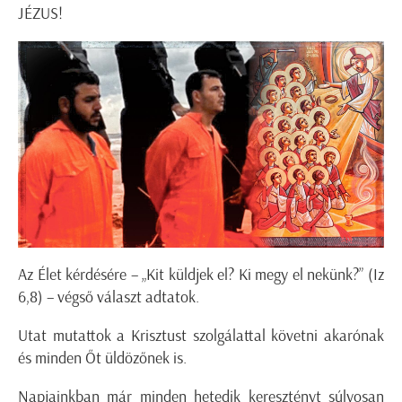
JÉZUS!
Az Élet kérdésére –
„Kit küldjek el? Ki megy el nekünk?”
(Iz
6,8)
– végső választ adtatok.
Utat mutattok a Krisztust szolgálattal követni akarónak
és minden Őt üldözőnek is.
Napjainkban már minden hetedik keresztényt súlyosan