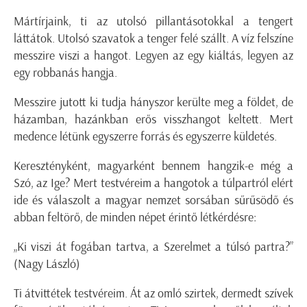
Mártírjaink, ti az utolsó pillantásotokkal a tengert
láttátok. Utolsó szavatok a tenger felé szállt. A víz felszíne
messzire viszi a hangot. Legyen az egy kiáltás, legyen az
egy robbanás hangja.
Messzire jutott ki tudja hányszor kerülte meg a földet, de
házamban, hazánkban erős visszhangot keltett. Mert
medence létünk egyszerre forrás és egyszerre küldetés.
Keresztényként, magyarként bennem hangzik-e még a
Szó, az Ige?
Mert testvéreim a hangotok a túlpartról elért
ide és válaszolt a magyar nemzet sorsában sűrűsödő és
abban feltörő, de minden népet érintő létkérdésre:
„Ki viszi át fogában tartva, a Szerelmet a túlsó partra?”
(Nagy László)
Ti átvittétek testvéreim. Át az omló szirtek, dermedt szívek