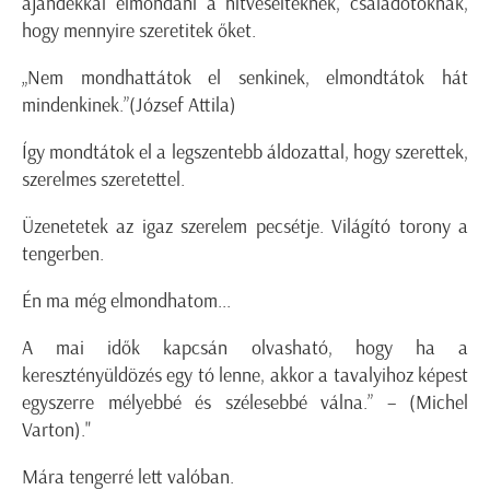
ajándékkal elmondani a hitveseiteknek, családotoknak,
hogy mennyire szeretitek őket.
„Nem mondhattátok el senkinek, elmondtátok hát
mindenkinek.”
(József Attila)
Így mondtátok el a legszentebb áldozattal, hogy szerettek,
szerelmes szeretettel.
Üzenetetek az igaz szerelem pecsétje. Világító torony a
tengerben.
Én ma még elmondhatom...
A mai idők kapcsán olvasható, hogy ha a
keresztényüldözés egy tó lenne, akkor a tavalyihoz képest
egyszerre mélyebbé és szélesebbé válna.” – (Michel
Varton)."
Mára tengerré lett valóban.