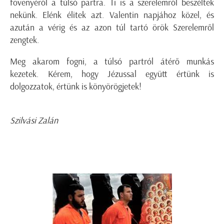
fövenyéről a túlsó partra.
Ti is a szerelemről beszéltek
nekünk. Elénk élitek azt. Valentin napjához közel, és
azután a vérig és az azon túl tartó örök Szerelemről
zengtek.
Meg akarom fogni, a túlsó partról átérő munkás
kezetek.
Kérem, hogy Jézussal együtt értünk is
dolgozzatok, értünk is könyörögjetek!
Szilvási Zalán