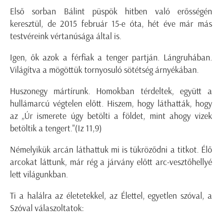
Első sorban Bálint püspök hitben való erősségén
keresztül, de 2015 február 15-e óta, hét éve már más
testvéreink vértanúsága által is.
Igen, ők azok a férfiak a tenger partján. Lángruhában.
Világítva a mögöttük tornyosuló sötétség árnyékában.
Huszonegy mártírunk. Homokban térdeltek, együtt a
hullámarcú végtelen előtt. Hiszem, hogy láthatták, hogy
az
„Úr ismerete úgy betölti a földet, mint ahogy vizek
betöltik a tengert."
(Iz 11,9)
Némelyikük arcán láthattuk mi is tükröződni a titkot. Élő
arcokat láttunk, már rég a járvány előtt arc-vesztőhellyé
lett világunkban.
Ti a halálra az életetekkel, az Élettel, egyetlen szóval, a
Szóval válaszoltatok: