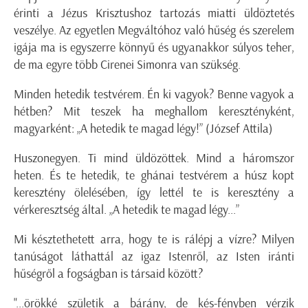
érinti a Jézus Krisztushoz tartozás miatti üldöztetés
veszélye. Az egyetlen Megváltóhoz való hűség és szerelem
igája ma is egyszerre könnyű és ug
yanakkor súlyos teher,
de ma egyre több Cirenei Simonra van szükség.
Minden hetedik testvérem. Én ki vagyok? Benne vagyok a
hétben? Mit teszek ha meghallom keresztényként,
magyarként:
„A hetedik te magad légy!”
(József Attila)
Huszonegyen. Ti mind üldözöttek. Mind a háromszor
heten. És te hetedik, te ghánai testvérem a húsz kopt
keresztény ölelésében, így lettél te is keresztény a
vérkeresztség által. „A hetedik te magad légy...”
Mi késztethetett arra, hogy te is rálépj a vízre? Milyen
tanúságot láthattál
az igaz Istenről, az Isten iránti
hűségről a fogságban is társaid között?
"...örökké születik a bárány, de kés-fényben vérzik