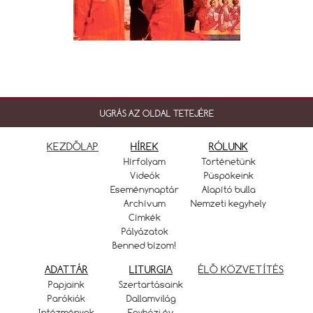
UGRÁS AZ OLDAL TETEJÉRE
KEZDŐLAP
HÍREK
RÓLUNK
Hírfolyam
Történetünk
Videók
Püspökeink
Eseménynaptár
Alapító bulla
Archívum
Nemzeti kegyhely
Címkék
Pályázatok
Benned bízom!
ADATTÁR
LITURGIA
ÉLŐ KÖZVETÍTÉS
Papjaink
Szertartásaink
Parókiák
Dallamvilág
Intézmények
Egyházi év