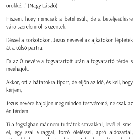
örökké…"
(Nagy László)
Hiszem, hogy nemcsak a beteljesült, de a beteljesülésre
váró szerelemről is üzentek.
Késsel a torkotokon
, Jézus nevével az ajkatokon léptetek
át a túlsó partra.
És az Ő nevére a fogvatartott után a fogvatartó térde is
meghajolt.
Akkor, ott a hátatokra tiport, de eljön az idő, és kell, hogy
kérjem,
Jézus nevére hajoljon meg minden testvéremé, ne csak az
én té
rdem.
Ti a fogságban már nem tudtátok szavakkal, levéllel, sms-
el, egy szál virággal, forró öleléssel, apró áldozattal,