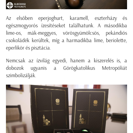
Az elsőben eperjoghurt, karamell, eszterházy és
egészmogyorós ízesítéseket találhatunk. A másodikba
lime-os, mák-meggyes, vörösgyümölcsös, pekándiós
csokoládék kerültek, míg a harmadikba lime, beriolette,
eperlikör és pisztácia.
Nemcsak az ízvilág egyedi, hanem a kiszerelés is, a
dobozok ugyanis a Görögkatolikus Metropóliát
szimbolizálják.