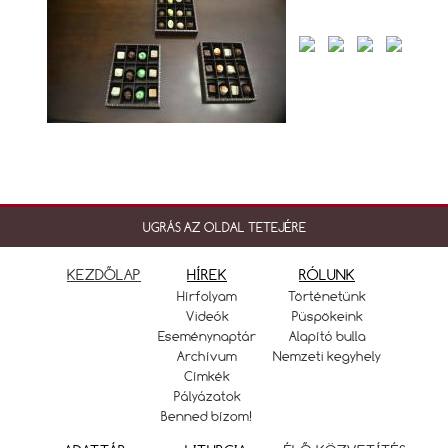
UGRÁS AZ OLDAL TETEJÉRE
KEZDŐLAP
HÍREK
RÓLUNK
Hírfolyam
Történetünk
Videók
Püspökeink
Eseménynaptár
Alapító bulla
Archívum
Nemzeti kegyhely
Címkék
Pályázatok
Benned bízom!