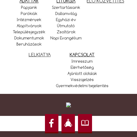
ADATTÁR
LITURGIA
ÉLŐ KÖZVETÍTÉS
Papjaink
Szertartásaink
Parókiák
Dallamvilág
Intézmények
Egyházi év
Alapítványok
Útmutató
Településjegyzék
Zsoltárok
Dokumentumok
Napi Evangélium
Beruházások
LELKIATYA
KAPCSOLAT
Imresszum
Elérhetőség
Ajánlott oldalak
Visszajelzés
Gyermekvédelmi bejelentés