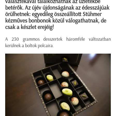
választékával találkozhatnak az üzletekbe
betérők. Az újév újdonságának az édesszájúak
örülhetnek: egyedileg összeállított Stühmer
kézműves bonbonok közül válogathatnak, de
csak a készlet erejéig!
A 230 grammos desszertek háromféle változatban
kerülnek a boltok polcaira.