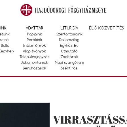
UNK
ADATTÁR
LITURGIA
ÉLŐ KÖZVETÍTÉS
etünk
Papjaink
Szertartásaink
keink
Parókiák
Dallamvilág
 Bulla
Intézmények
Egyházi Év
Kegyhely
Alapítványok
Útmutató
Településjegyzék
Zsoltárok
Dokumentumok
Napi Evangélium
Beruházások
Szentírás
VIRRASZTÁSS