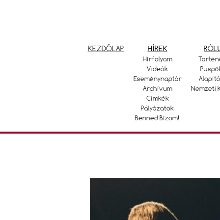
KEZDŐLAP
HÍREK
RÓL
Hírfolyam
Történ
Videók
Püspö
Eseménynaptár
Alapító
Archívum
Nemzeti 
Címkék
Pályázatok
Benned Bízom!