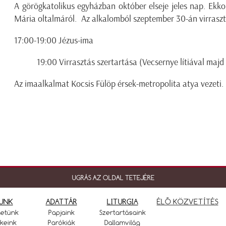
A görögkatolikus egyházban október elseje jeles nap. Ekk
Mária oltalmáról. Az alkalomból szeptember 30-án virrasztá
17:00-19:00 Jézus-ima
19:00 Virrasztás szertartása (Vecsernye lítiával majd 
Az imaalkalmat Kocsis Fülöp érsek-metropolita atya vezeti.
UGRÁS AZ OLDAL TETEJÉRE
UNK
ADATTÁR
LITURGIA
ÉLŐ KÖZVETÍTÉS
netünk
Papjaink
Szertartásaink
keink
Parókiák
Dallamvilág