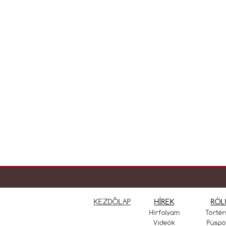
KEZDŐLAP
HÍREK
RÓL
Hírfolyam
Törté
Videók
Püspö