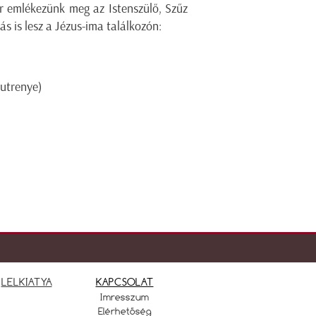
or emlékezünk meg az Istenszülő, Szűz
s is lesz a Jézus-ima találkozón:
utrenye)
LELKIATYA
KAPCSOLAT
Imresszum
Elérhetőség