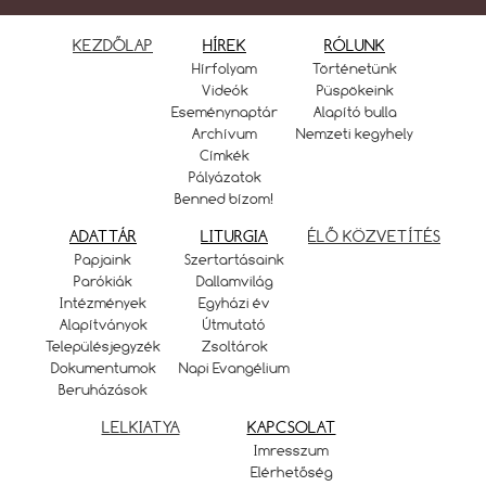
KEZDŐLAP
HÍREK
RÓLUNK
Hírfolyam
Történetünk
Videók
Püspökeink
Eseménynaptár
Alapító bulla
Archívum
Nemzeti kegyhely
Címkék
Pályázatok
Benned bízom!
ADATTÁR
LITURGIA
ÉLŐ KÖZVETÍTÉS
Papjaink
Szertartásaink
Parókiák
Dallamvilág
Intézmények
Egyházi év
Alapítványok
Útmutató
Településjegyzék
Zsoltárok
Dokumentumok
Napi Evangélium
Beruházások
LELKIATYA
KAPCSOLAT
Imresszum
Elérhetőség