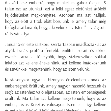
ő azért lesz emberré, hogy minket magához öleljen. S
talán ezt az utunkat, ezt a lelki egész életünket átölelő
fejlődésünket megkönnyítse. Azonban ma azt halljuk,
hogy az előtt a titok előtt borulunk le, amely talán még
felfoghatatlanabb, hogy, aki velünk: az Isten!” – világított
rá István atya.
Január 5-én este zártkörű szertartásban imádkozták át az
atyák Izajás próféta fentebb említett sorait és ekkor
eszmélt arra a főhelynök, hogy vízkeresztkor sokkal
inkább azt kellene énekelnünk, azt kellene imádkoznunk
és szívünkkel megértenünk, hogy az Isten velünk.
Karácsonykor ugyanis bizonyos értelemben annak az
emberségnek örültünk, amely nagyon hasonló hozzánk és
segít az Istenhez való eljutásban, az Isten emberségének
örültünk. Ma talán azt kellene megértenünk, hogy ez az
ember, Jézus Krisztus valóságos Isten is – így kellene
érteni a kettő közötti különbséget főhelynök atya szerint.