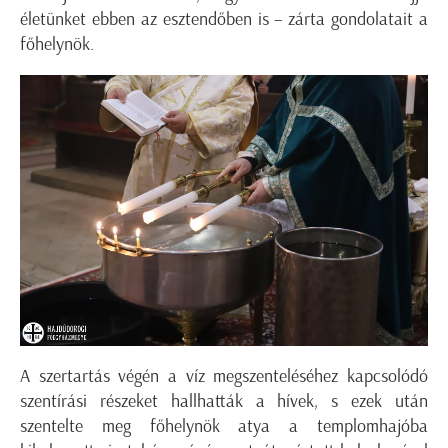
életünket ebben az esztendőben is – zárta gondolatait a
főhelynök.
A szertartás végén a víz megszenteléséhez kapcsolódó
szentírási részeket hallhatták a hívek, s ezek után
szentelte meg főhelynök atya a templomhajóba