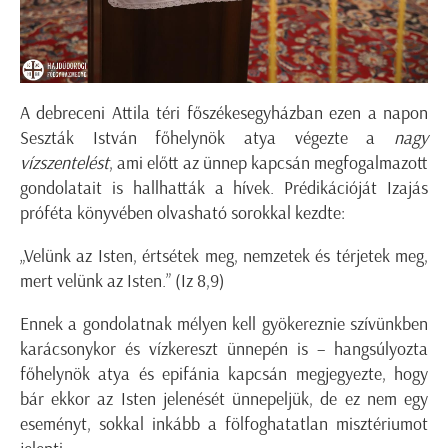
A debreceni Attila téri főszékesegyházban ezen a napon
Seszták István főhelynök atya végezte a
nagy
vízszentelést
, ami előtt az ünnep kapcsán megfogalmazott
gondolatait is hallhatták a hívek. Prédikációját Izajás
próféta könyvében olvasható sorokkal kezdte:
„Velünk az Isten, értsétek meg, nemzetek és térjetek meg,
mert velünk az Isten.” (Iz 8,9)
Ennek a gondolatnak mélyen kell gyökereznie szívünkben
karácsonykor és vízkereszt ünnepén is – hangsúlyozta
főhelynök atya és epifánia kapcsán megjegyezte, hogy
bár ekkor az Isten jelenését ünnepeljük, de ez nem egy
eseményt, sokkal inkább a fölfoghatatlan misztériumot