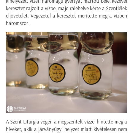
kihelyezett vizet: háromágú gyertyát mártott bele, kezével
keresztet rajzolt a vízbe, majd rálehelve kérte a Szentlélek
eljövetelét. Végezetül a keresztet merítette meg a vízben
háromszor.
A Szent Liturgia végén a megszentelt vízzel hintette meg a
híveket, akik a járványügyi helyzet miatt kivételesen nem