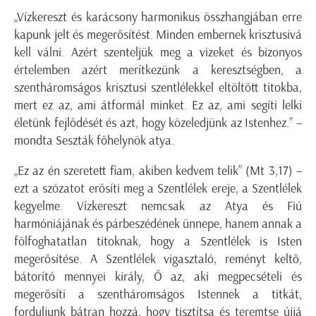
„Vízkereszt és karácsony harmonikus összhangjában erre
kapunk jelt és megerősítést. Minden embernek krisztusivá
kell válni. Azért szenteljük meg a vizeket és bizonyos
értelemben azért merítkezünk a keresztségben, a
szentháromságos krisztusi szentlélekkel eltöltött titokba,
mert ez az, ami átformál minket. Ez az, ami segíti lelki
életünk fejlődését és azt, hogy közeledjünk az Istenhez.” –
mondta Seszták főhelynök atya.
„Ez az én szeretett fiam, akiben kedvem telik” (Mt 3,17) –
ezt a szózatot erősíti meg a Szentlélek ereje, a Szentlélek
kegyelme. Vízkereszt nemcsak az Atya és Fiú
harmóniájának és párbeszédének ünnepe, hanem annak a
fölfoghatatlan titoknak, hogy a Szentlélek is Isten
megerősítése. A Szentlélek vigasztaló, reményt keltő,
bátorító mennyei király, Ő az, aki megpecsételi és
megerősíti a szentháromságos Istennek a titkát,
forduljunk bátran hozzá, hogy tisztítsa és teremtse újjá