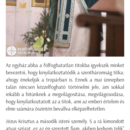
Az egyház abba a fölfoghatatlan titokba igyekszik minket
bevezetni, hogy kinyilatkoztatódik a szentháromság titka;
ahogy énekeljük a tropárban is. Ennek a mai ünnepben
talán nincsen kézzelfogható történelmi jele, ám sokkal
inkább a hitünknek a megvilágosítása, megvilágosodása,
hogy kinyilatkoztatott az a titok, ami az emberi értelem és
elme számára őszintén bevallva elképzelhetetlen.
Jézus Krisztus a második isteni személy. S a rá kimondott
atyai szózat „ez az én szeretett fiam, akiben kedvem telik”