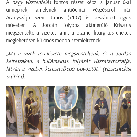
A
nagy vízszentelés
fontos részét képzi a január 6-ai
ünnepnek, amelynek antióchiai végzéséről már
Aranyszájú Szent János (+407) is beszámolt egyik
művében. A Jordán folyóba alámerülő Krisztus
megszentelte a vizeket, amit a bizánci liturgikus énekek
meglehetősen különös módon szemléltetnek:
„Ma a vizek természete megszenteltetik, és a Jordán
kettészakad, s hullámainak folyását visszatartóztatja,
látván a vizében keresztelkedő Üdvözítőt.” (vízszentelési
sztihira).