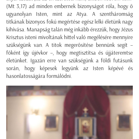
(Mt 3,17) ad minden embernek bizonyságot róla, hogy ő
ugyanolyan Isten, mint az Atya. A szentháromság
titkának bizonyos fokú megértése egész lelki életünk nagy
kihívása. Manapság talán még inkább érezzük, hogy Jézus
Krisztus isteni mivoltának hittel való megélésére mennyire
szükségünk van. A titok megerősítése bennünk segít –
főként így újévkor –, hogy megtisztítsa és újjáteremtse
életünket. Igazán erre van szükségünk a földi futásunk
során, hogy képesek legyünk az Isten képévé és
hasonlatosságára formálódni.