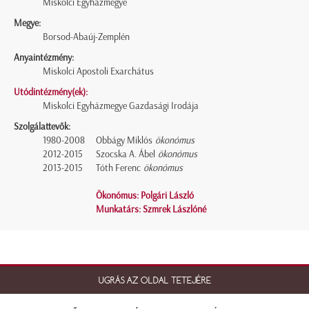
Miskolci Egyházmegye
Megye:
Borsod-Abaúj-Zemplén
Anyaintézmény:
Miskolci Apostoli Exarchátus
Utódintézmény(ek):
Miskolci Egyházmegye Gazdasági Irodája
Szolgálattevők:
1980-2008
Obbágy Miklós
ökonómus
2012-2015
Szocska A. Ábel
ökonómus
2013-2015
Tóth Ferenc
ökonómus
Ökonómus: Polgári László
Munkatárs: Szmrek Lászlóné
UGRÁS AZ OLDAL TETEJÉRE