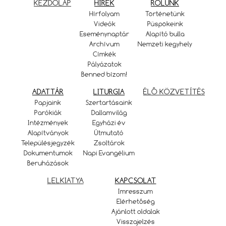
KEZDŐLAP
HÍREK
RÓLUNK
Hírfolyam
Történetünk
Videók
Püspökeink
Eseménynaptár
Alapító bulla
Archívum
Nemzeti kegyhely
Címkék
Pályázatok
Benned bízom!
ADATTÁR
LITURGIA
ÉLŐ KÖZVETÍTÉS
Papjaink
Szertartásaink
Parókiák
Dallamvilág
Intézmények
Egyházi év
Alapítványok
Útmutató
Településjegyzék
Zsoltárok
Dokumentumok
Napi Evangélium
Beruházások
LELKIATYA
KAPCSOLAT
Imresszum
Elérhetőség
Ajánlott oldalak
Visszajelzés