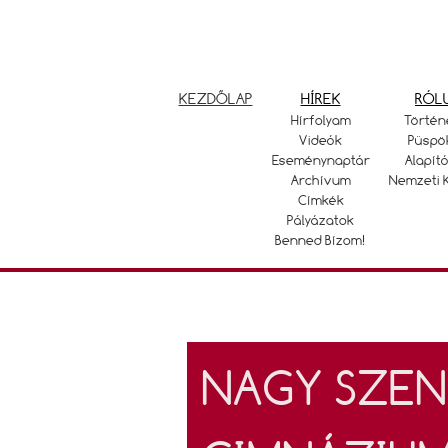
KEZDŐLAP
HÍREK
RÓL
Hírfolyam
Történ
Videók
Püspö
Eseménynaptár
Alapító
Archívum
Nemzeti 
Címkék
Pályázatok
Benned Bízom!
NAGY SZEN