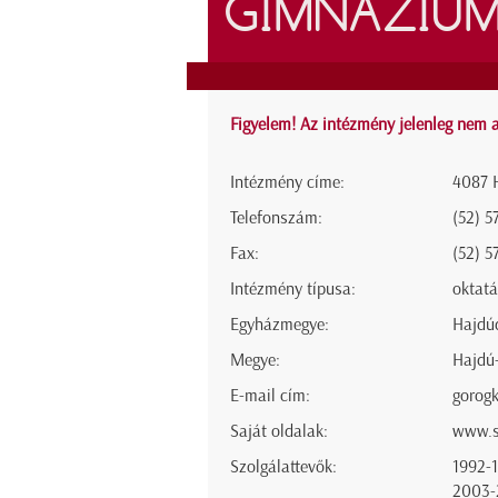
GIMNÁZIUM
Figyelem! Az intézmény jelenleg nem a
Intézmény címe:
4087 H
Telefonszám:
(52) 5
Fax:
(52) 5
Intézmény típusa:
oktatá
Egyházmegye:
Hajdú
Megye:
Hajdú
E-mail cím:
gorog
Saját oldalak:
www.s
Szolgálattevők:
1992-
2003-