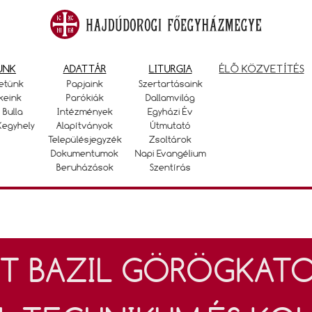
UNK
ADATTÁR
LITURGIA
ÉLŐ KÖZVETÍTÉS
etünk
Papjaink
Szertartásaink
keink
Parókiák
Dallamvilág
 Bulla
Intézmények
Egyházi Év
Kegyhely
Alapítványok
Útmutató
Településjegyzék
Zsoltárok
Dokumentumok
Napi Evangélium
Beruházások
Szentírás
T BAZIL GÖRÖGKATO