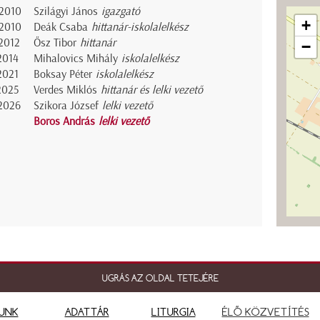
2010
Szilágyi János
igazgató
+
2010
Deák Csaba
hittanár-iskolalelkész
2012
Ősz Tibor
hittanár
−
2014
Mihalovics Mihály
iskolalelkész
2021
Boksay Péter
iskolalelkész
2025
Verdes Miklós
hittanár és lelki vezető
2026
Szikora József
lelki vezető
Boros András
lelki vezető
UGRÁS AZ OLDAL TETEJÉRE
UNK
ADATTÁR
LITURGIA
ÉLŐ KÖZVETÍTÉS