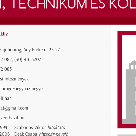
, TECHNIKUM ÉS KO
ktív.
ajdúdorog, Ady Endre u. 23-27.
72 082, (30) 916 5207
72 083
si intézmények
dorogi Főegyházmegye
-Bihar
kat@gmail.com
zentbazil.hu
1994
Szabados Viktor
hitoktató
2006
Deák Csaba
hittanár-nevelő