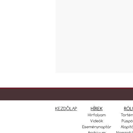
KEZDŐLAP
HÍREK
RÓL
Hírfolyam
Törté
Videók
Püspö
Eseménynaptár
Alapít
Archívum
Nemzeti 