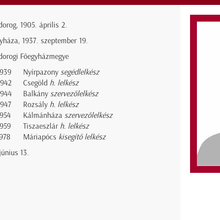
orog, 1905. április 2.
yháza, 1937. szeptember 19.
dorogi Főegyházmegye
1939
Nyírpazony
segédlelkész
1942
Csegöld
h. lelkész
1944
Balkány
szervezőlelkész
1947
Rozsály
h. lelkész
1954
Kálmánháza
szervezőlelkész
1959
Tiszaeszlár
h. lelkész
1978
Máriapócs
kisegítő lelkész
június 13.