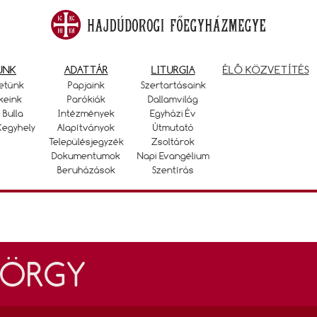
UNK
ADATTÁR
LITURGIA
ÉLŐ KÖZVETÍTÉS
etünk
Papjaink
Szertartásaink
keink
Parókiák
Dallamvilág
 Bulla
Intézmények
Egyházi Év
Kegyhely
Alapítványok
Útmutató
Településjegyzék
Zsoltárok
Dokumentumok
Napi Evangélium
Beruházások
Szentírás
YÖRGY