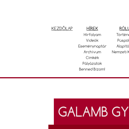
KEZDŐLAP
HÍREK
RÓL
Hírfolyam
Történ
Videók
Püspö
Eseménynaptár
Alapító
Archívum
Nemzeti 
Címkék
Pályázatok
Benned Bízom!
GALAMB G