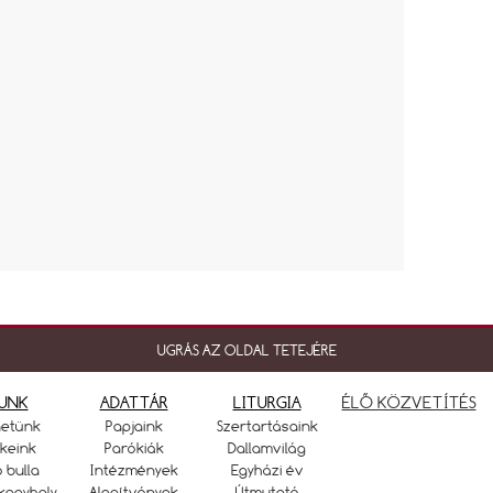
UGRÁS AZ OLDAL TETEJÉRE
UNK
ADATTÁR
LITURGIA
ÉLŐ KÖZVETÍTÉS
netünk
Papjaink
Szertartásaink
keink
Parókiák
Dallamvilág
ó bulla
Intézmények
Egyházi év
kegyhely
Alapítványok
Útmutató