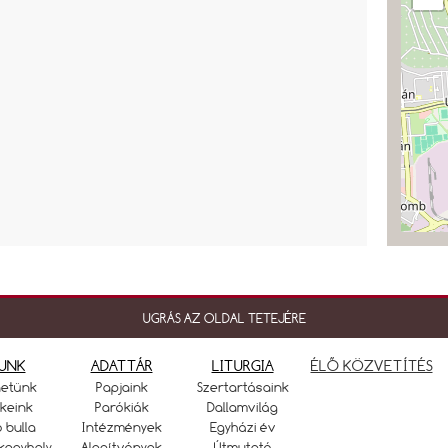
UGRÁS AZ OLDAL TETEJÉRE
UNK
ADATTÁR
LITURGIA
ÉLŐ KÖZVETÍTÉS
netünk
Papjaink
Szertartásaink
keink
Parókiák
Dallamvilág
ó bulla
Intézmények
Egyházi év
kegyhely
Alapítványok
Útmutató