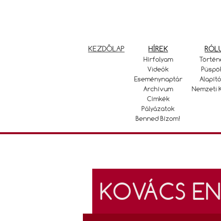
KEZDŐLAP
HÍREK
RÓL
Hírfolyam
Történ
Videók
Püspö
Eseménynaptár
Alapító
Archívum
Nemzeti 
Címkék
Pályázatok
Benned Bízom!
KOVÁCS EN