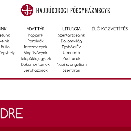
UNK
ADATTÁR
LITURGIA
ÉLŐ KÖZVETÍTÉS
etünk
Papjaink
Szertartásaink
keink
Parókiák
Dallamvilág
 Bulla
Intézmények
Egyházi Év
Kegyhely
Alapítványok
Útmutató
Településjegyzék
Zsoltárok
Dokumentumok
Napi Evangélium
Beruházások
Szentírás
DRE