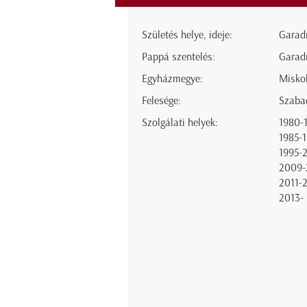
Születés helye, ideje:
Garadn
Pappá szentelés:
Garad
Egyházmegye:
Misko
Felesége:
Szaba
Szolgálati helyek:
1980-
1985-
1995-
2009-
2011-
2013-