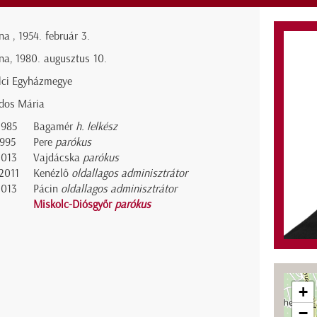
a , 1954. február 3.
na, 1980. augusztus 10.
lci Egyházmegye
dos Mária
1985
Bagamér
h. lelkész
1995
Pere
parókus
2013
Vajdácska
parókus
2011
Kenézlő
oldallagos adminisztrátor
2013
Pácin
oldallagos adminisztrátor
Miskolc-Diósgyőr
parókus
+
−