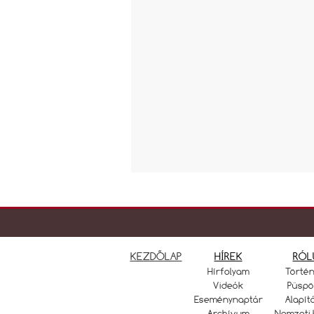
KEZDŐLAP
HÍREK
RÓL
Hírfolyam
Törté
Videók
Püspö
Eseménynaptár
Alapít
Archívum
Nemzeti 