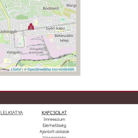
Leaflet
| ©
OpenStreetMap közreműködők
LELKIATYA
KAPCSOLAT
Imresszum
Elérhetőség
Ajánlott oldalak
Visszajelzés