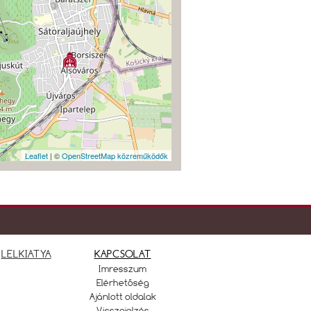
Leaflet
| ©
OpenStreetMap közreműködők
LELKIATYA
KAPCSOLAT
Imresszum
Elérhetőség
Ajánlott oldalak
Visszajelzés