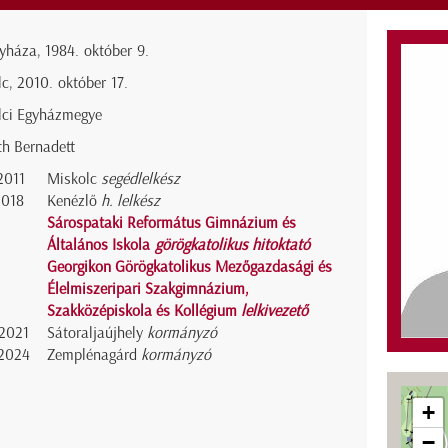
yháza, 1984. október 9.
c, 2010. október 17.
lci Egyházmegye
h Bernadett
2011
Miskolc
segédlelkész
2018
Kenézlő
h. lelkész
Sárospataki Református Gimnázium és
Általános Iskola
görögkatolikus hitoktató
Georgikon Görögkatolikus Mezőgazdasági és
Élelmiszeripari Szakgimnázium,
Szakközépiskola és Kollégium
lelkivezető
2021
Sátoraljaújhely
kormányzó
2024
Zemplénagárd
kormányzó
+
−