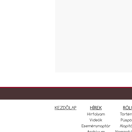
KEZDŐLAP
HÍREK
RÓL
Hírfolyam
Törté
Videók
Püspö
Eseménynaptár
Alapít
Archívum
Nemzeti 