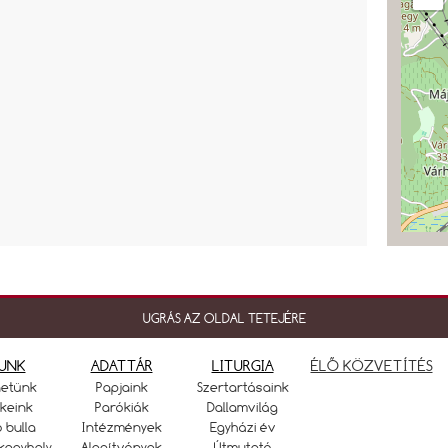
UGRÁS AZ OLDAL TETEJÉRE
UNK
ADATTÁR
LITURGIA
ÉLŐ KÖZVETÍTÉS
netünk
Papjaink
Szertartásaink
keink
Parókiák
Dallamvilág
ó bulla
Intézmények
Egyházi év
kegyhely
Alapítványok
Útmutató