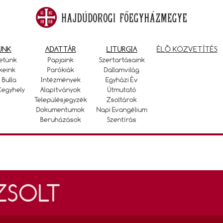
UNK
ADATTÁR
LITURGIA
ÉLŐ KÖZVETÍTÉS
etünk
Papjaink
Szertartásaink
keink
Parókiák
Dallamvilág
 Bulla
Intézmények
Egyházi Év
Kegyhely
Alapítványok
Útmutató
Településjegyzék
Zsoltárok
Dokumentumok
Napi Evangélium
Beruházások
Szentírás
ZSOLT