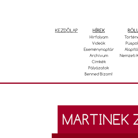
KEZDŐLAP
HÍREK
RÓL
Hírfolyam
Történ
Videók
Püspö
Eseménynaptár
Alapító
Archívum
Nemzeti 
Címkék
Pályázatok
Benned Bízom!
MARTINEK 