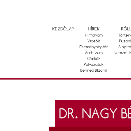
KEZDŐLAP
HÍREK
RÓL
Hírfolyam
Történ
Videók
Püspö
Eseménynaptár
Alapító
Archívum
Nemzeti 
Címkék
Pályázatok
Benned Bízom!
DR. NAGY B