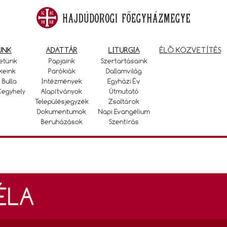
UNK
ADATTÁR
LITURGIA
ÉLŐ KÖZVETÍTÉS
etünk
Papjaink
Szertartásaink
keink
Parókiák
Dallamvilág
 Bulla
Intézmények
Egyházi Év
Kegyhely
Alapítványok
Útmutató
Településjegyzék
Zsoltárok
Dokumentumok
Napi Evangélium
Beruházások
Szentírás
ÉLA