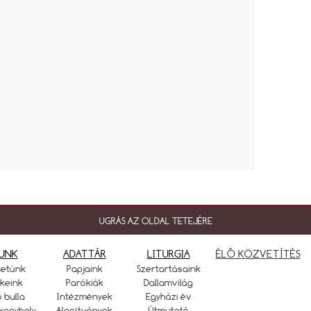
UGRÁS AZ OLDAL TETEJÉRE
UNK
ADATTÁR
LITURGIA
ÉLŐ KÖZVETÍTÉS
netünk
Papjaink
Szertartásaink
keink
Parókiák
Dallamvilág
ó bulla
Intézmények
Egyházi év
kegyhely
Alapítványok
Útmutató