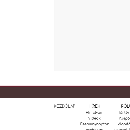
KEZDŐLAP
HÍREK
RÓL
Hírfolyam
Törté
Videók
Püspö
Eseménynaptár
Alapít
Archívum
Nemzeti 