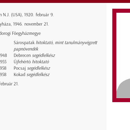
n N.J. (USA), 1920. február 9.
yháza, 1946. november 21.
dorogi Főegyházmegye
Sárospatak
hitoktató, mint tanulmányvégzett
papnövendék
1948
Debrecen
segédlelkész
1955
Újfehértó
hitoktató
1958
Pocsaj
segédlelkész
1958
Kokad
segédlelkész
február 21.