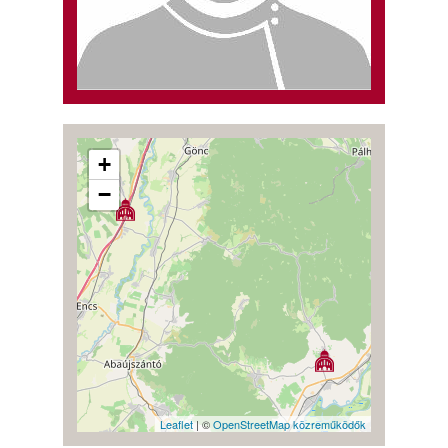
+
−
Leaflet
| ©
OpenStreetMap közreműködők