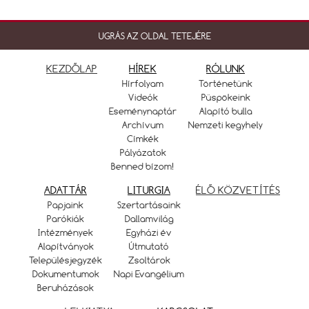
UGRÁS AZ OLDAL TETEJÉRE
KEZDŐLAP
HÍREK
RÓLUNK
Hírfolyam
Történetünk
Videók
Püspökeink
Eseménynaptár
Alapító bulla
Archívum
Nemzeti kegyhely
Címkék
Pályázatok
Benned bízom!
ADATTÁR
LITURGIA
ÉLŐ KÖZVETÍTÉS
Papjaink
Szertartásaink
Parókiák
Dallamvilág
Intézmények
Egyházi év
Alapítványok
Útmutató
Településjegyzék
Zsoltárok
Dokumentumok
Napi Evangélium
Beruházások