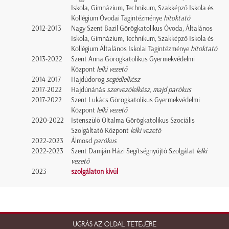
Iskola, Gimnázium, Technikum, Szakképző Iskola és
Kollégium Óvodai Tagintézménye
hitoktató
2012-2013
Nagy Szent Bazil Görögkatolikus Óvoda, Általános
Iskola, Gimnázium, Technikum, Szakképző Iskola és
Kollégium Általános Iskolai Tagintézménye
hitoktató
2013-2022
Szent Anna Görögkatolikus Gyermekvédelmi
Központ
lelki vezető
2014-2017
Hajdúdorog
segédlelkész
2017-2022
Hajdúnánás
szervezőlelkész, majd parókus
2017-2022
Szent Lukács Görögkatolikus Gyermekvédelmi
Központ
lelki vezető
2020-2022
Istenszülő Oltalma Görögkatolikus Szociális
Szolgáltató Központ
lelki vezető
2022-2023
Álmosd
parókus
2022-2023
Szent Damján Házi Segítségnyújtó Szolgálat
lelki
vezető
2023-
szolgálaton kívül
UGRÁS AZ OLDAL TETEJÉRE