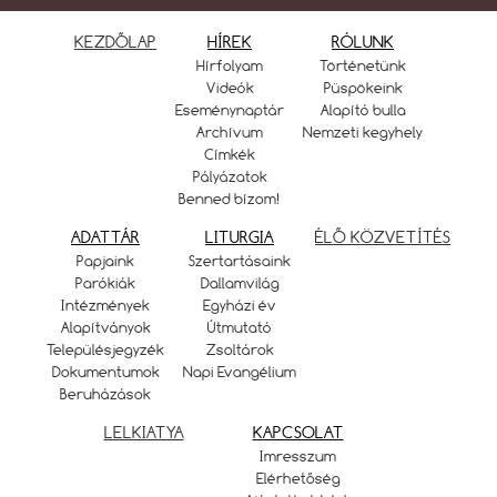
KEZDŐLAP
HÍREK
RÓLUNK
Hírfolyam
Történetünk
Videók
Püspökeink
Eseménynaptár
Alapító bulla
Archívum
Nemzeti kegyhely
Címkék
Pályázatok
Benned bízom!
ADATTÁR
LITURGIA
ÉLŐ KÖZVETÍTÉS
Papjaink
Szertartásaink
Parókiák
Dallamvilág
Intézmények
Egyházi év
Alapítványok
Útmutató
Településjegyzék
Zsoltárok
Dokumentumok
Napi Evangélium
Beruházások
LELKIATYA
KAPCSOLAT
Imresszum
Elérhetőség