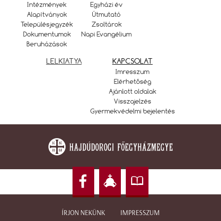
Intézmények
Egyházi év
Alapítványok
Útmutató
Településjegyzék
Zsoltárok
Dokumentumok
Napi Evangélium
Beruházások
LELKIATYA
KAPCSOLAT
Imresszum
Elérhetőség
Ajánlott oldalak
Visszajelzés
Gyermekvédelmi bejelentés
ÍRJON NEKÜNK
IMPRESSZUM