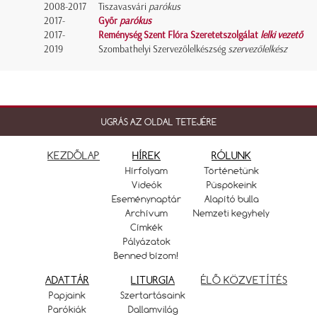
2008-2017
Tiszavasvári
parókus
2017-
Győr
parókus
2017-
Reménység Szent Flóra Szeretetszolgálat
lelki vezető
2019
Szombathelyi Szervezőlelkészség
szervezőlelkész
UGRÁS AZ OLDAL TETEJÉRE
KEZDŐLAP
HÍREK
RÓLUNK
Hírfolyam
Történetünk
Videók
Püspökeink
Eseménynaptár
Alapító bulla
Archívum
Nemzeti kegyhely
Címkék
Pályázatok
Benned bízom!
ADATTÁR
LITURGIA
ÉLŐ KÖZVETÍTÉS
Papjaink
Szertartásaink
Parókiák
Dallamvilág