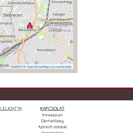
Leaflet
| ©
OpenStreetMap közreműködők
LELKIATYA
KAPCSOLAT
Imresszum
Elérhetőség
Ajánlott oldalak
Visszajelzés