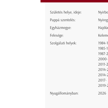
Születés helye, ideje:
Nyírbo
Pappá szentelés:
Nyíreg
Egyházmegye:
Hajdú
Felesége:
Kelem
Szolgálati helyek:
1984-
1985-
1987-
2000-
2011-
2014-
2014-
2017-
2019-
Nyugállományban:
2026