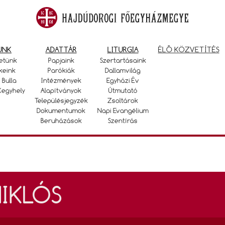
UNK
ADATTÁR
LITURGIA
ÉLŐ KÖZVETÍTÉS
etünk
Papjaink
Szertartásaink
keink
Parókiák
Dallamvilág
 Bulla
Intézmények
Egyházi Év
Kegyhely
Alapítványok
Útmutató
Településjegyzék
Zsoltárok
Dokumentumok
Napi Evangélium
Beruházások
Szentírás
IKLÓS