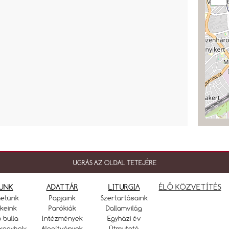
UGRÁS AZ OLDAL TETEJÉRE
UNK
ADATTÁR
LITURGIA
ÉLŐ KÖZVETÍTÉS
netünk
Papjaink
Szertartásaink
keink
Parókiák
Dallamvilág
ó bulla
Intézmények
Egyházi év
kegyhely
Alapítványok
Útmutató