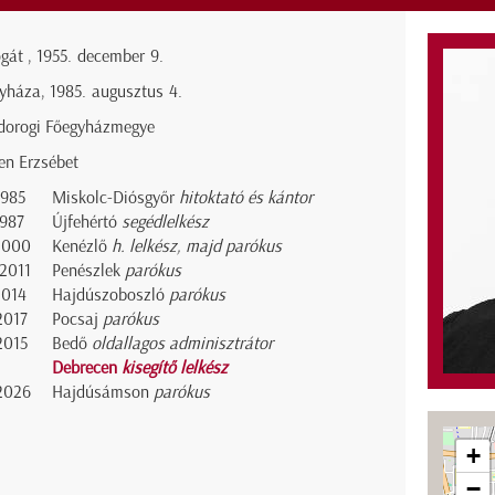
gát , 1955. december 9.
yháza, 1985. augusztus 4.
dorogi Főegyházmegye
en Erzsébet
1985
Miskolc-Diósgyőr
hitoktató és kántor
1987
Újfehértó
segédlelkész
2000
Kenézlő
h. lelkész, majd parókus
2011
Penészlek
parókus
2014
Hajdúszoboszló
parókus
2017
Pocsaj
parókus
2015
Bedő
oldallagos adminisztrátor
Debrecen
kisegítő lelkész
2026
Hajdúsámson
parókus
+
−