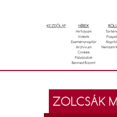
KEZDŐLAP
HÍREK
RÓL
Hírfolyam
Történ
Videók
Püspö
Eseménynaptár
Alapító
Archívum
Nemzeti 
Címkék
Pályázatok
Benned Bízom!
ZOLCSÁK M