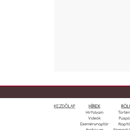
KEZDŐLAP
HÍREK
RÓL
Hírfolyam
Törté
Videók
Püspö
Eseménynaptár
Alapít
Archívum
Nemzeti 