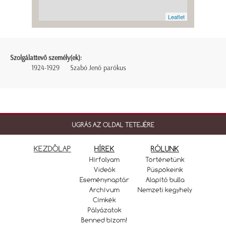
Leaflet
Szolgálattevő személy(ek):
1924-1929
Szabó Jenő parókus
UGRÁS AZ OLDAL TETEJÉRE
KEZDŐLAP
HÍREK
RÓLUNK
Hírfolyam
Történetünk
Videók
Püspökeink
Eseménynaptár
Alapító bulla
Archívum
Nemzeti kegyhely
Címkék
Pályázatok
Benned bízom!