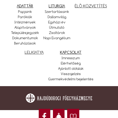
ADATTÁR
LITURGIA
ÉLŐ KÖZVETÍTÉS
Papjaink
Szertartásaink
Parókiák
Dallamvilág
Intézmények
Egyházi év
Alapítványok
Útmutató
Településjegyzék
Zsoltárok
Dokumentumok
Napi Evangélium
Beruházások
LELKIATYA
KAPCSOLAT
Imresszum
Elérhetőség
Ajánlott oldalak
Visszajelzés
Gyermekvédelmi bejelentés